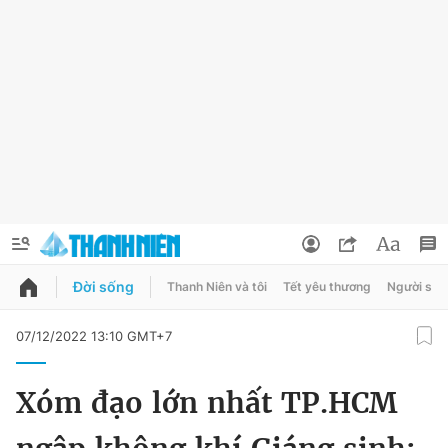
Đời sống
Thanh Niên và tôi
Tết yêu thương
Người sốn
QUẢNG CÁO
ĐẶT BÁO
07/12/2022 13:10 GMT+7
Thông tin tài khoản
Xóm đạo lớn nhất TP.HCM
Đổi mật khẩu
Chuyên mục
Tin đã lưu