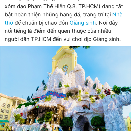
xóm đạo Phạm Thế Hiển Q.8, TP.HCM) đang tất
bật hoàn thiện những hang đá, trang trí tại
Nhà
Đọc Thanh Niên trên điện thoại
thờ
để chuẩn bị chào đón
Giáng sinh
. Nơi đây
nổi tiếng là điểm đến quen thuộc của nhiều
người dân TP.HCM đến vui chơi dịp Giáng sinh.
Theo dõi báo trên
Hotline
Liên hệ quảng cáo
0906 645 777
0908 780 404
Đặt báo
Quảng cáo
RSS
Tòa soạn
Chính sách bảo
Tổng biên tập: Nguyễn Ngọc Toàn
Phó tổng biên tập thường trực: Hải Thành
Phó tổng biên tập: Lâm Hiếu Dũng
Phó tổng biên tập: Trần Việt Hưng
Tổng thư ký tòa soạn: Đức Trung