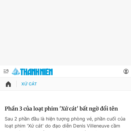
XỨ CÁT
QUẢNG CÁO
ĐẶT BÁO
Thông tin tài khoản
Phần 3 của loạt phim 'Xứ cát' bất ngờ đổi tên
Đổi mật khẩu
Sau 2 phần đầu là hiện tượng phòng vé, phần cuối của
Chuyên mục
loạt phim 'Xứ cát' do đạo diễn Denis Villeneuve cầm
Tin đã lưu