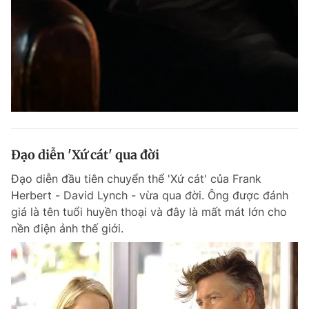
Giấy phép xuất bản số 110/GP - BTTTT cấp ngày 24.3.2020
© 2003-2026 Bản quyền thuộc về Báo Thanh Niên. Cấm sao chép
dưới mọi hình thức nếu không có sự chấp thuận bằng văn bản.
Phát triển bởi ePi Technologies, JSC.
Đạo diễn 'Xứ cát' qua đời
Đạo diễn đầu tiên chuyển thể 'Xứ cát' của Frank
Herbert - David Lynch - vừa qua đời. Ông được đánh
giá là tên tuổi huyền thoại và đây là mất mát lớn cho
nền điện ảnh thế giới.