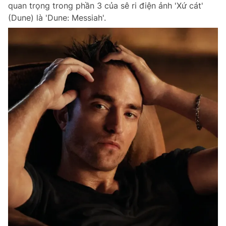
quan trọng trong phần 3 của sê ri điện ảnh 'Xứ cát'
(Dune) là 'Dune: Messiah'.
Đọc Thanh Niên trên điện thoại
Theo dõi báo trên
Hotline
Liên hệ quảng cáo
0906 645 777
0908 780 404
Đặt báo
Quảng cáo
RSS
Tòa soạn
Chính sách bảo m
Tổng biên tập: Nguyễn Ngọc Toàn
Phó tổng biên tập thường trực: Hải Thành
Phó tổng biên tập: Lâm Hiếu Dũng
Phó tổng biên tập: Trần Việt Hưng
Tổng thư ký tòa soạn: Đức Trung