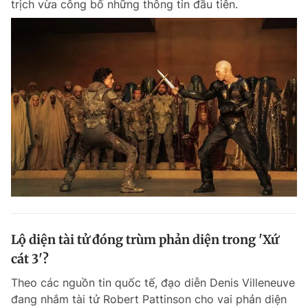
trịch vừa công bố những thông tin đầu tiên.
Chuyên mục khác
Tin đã xem
Chào ngày mới
Tin 24h
Đăng xuất
Tin thị trường
Tin 360
Video
Magazine
Sản phẩm khác
Tiện ích
Bạn cần biết
Lộ diện tài tử đóng trùm phản diện trong 'Xứ
Thông tin tòa soạn
Liên hệ quảng cáo
cát 3'?
Theo các nguồn tin quốc tế, đạo diễn Denis Villeneuve
đang nhắm tài tử Robert Pattinson cho vai phản diện