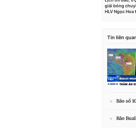
Tin liên qua
Bão số 1
Bão Bual