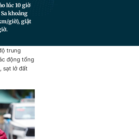
o lúc 10 giờ
g Sa khoảng
m/giờ), giật
iờ.
độ trung
tác động tổng
 sạt lở đất