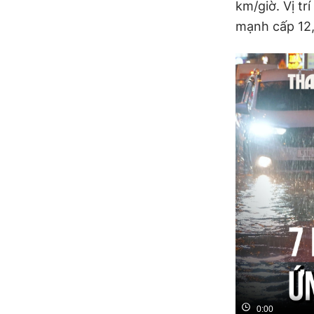
km/giờ. Vị tr
mạnh cấp 12, 
0:00