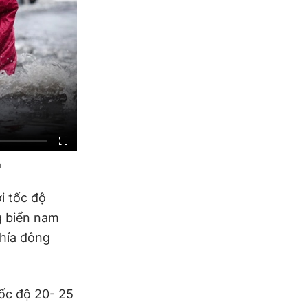
m
i tốc độ
g biển nam
hía đông
tốc độ 20- 25