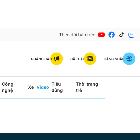
Theo dõi báo trên
QUẢNG CÁO
ĐẶT BÁO
ĐĂNG NHẬP
Công
Tiêu
Thời trang
Xe
Video
nghệ
dùng
trẻ