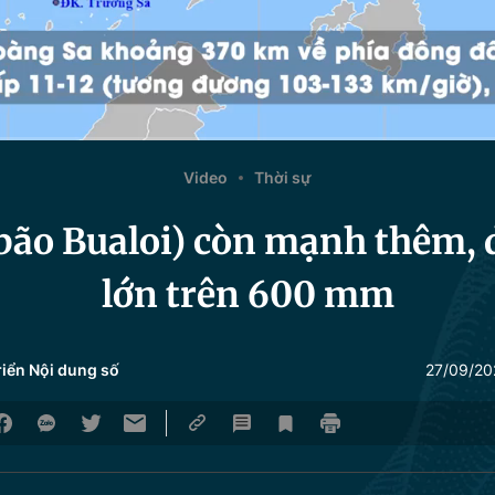
Video
Thời sự
(bão Bualoi) còn mạnh thêm,
lớn trên 600 mm
riển Nội dung số
27/09/20