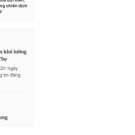
ản khó lường
Thọ
12h' ngày
g tin đáng
rung