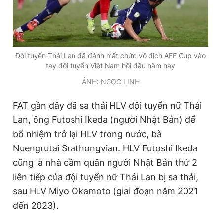
Giấy phép xuất bản số 110/GP - BTTTT cấp ngày 24.3.2020
© 2003-2026 Bản quyền thuộc về Báo Thanh Niên. Cấm sao
chép dưới mọi hình thức nếu không có sự chấp thuận bằng văn
bản. Phát triển bởi ePi Technologies, JSC.
Đội tuyển Thái Lan đã đánh mất chức vô địch AFF Cup vào
tay đội tuyển Việt Nam hồi đầu năm nay
ẢNH: NGỌC LINH
FAT gần đây đã sa thải HLV đội tuyển nữ Thái
Lan, ông Futoshi Ikeda (người Nhật Bản) để
bổ nhiệm trở lại HLV trong nước, bà
Nuengrutai Srathongvian. HLV Futoshi Ikeda
cũng là nhà cầm quân người Nhật Bản thứ 2
liên tiếp của đội tuyển nữ Thái Lan bị sa thải,
sau HLV Miyo Okamoto (giai đoạn năm 2021
đến 2023).