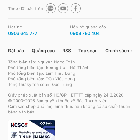
Theo dõi báo trên
Hotline
Liên hệ quảng cáo
0906 645 777
0908 780 404
Đặt báo
Quảng cáo
RSS
Tòa soạn
Chính sách bảo
Tổng biên tập: Nguyễn Ngọc Toàn
Phó tổng biên tập thường trực: Hải Thành
Phó tổng biên tập: Lâm Hiếu Dũng
Phó tổng biên tập: Trần Việt Hưng
Tổng thư ký tòa soạn: Đức Trung
Giấy phép xuất bản số 110/GP - BTTTT cấp ngày 24.3.2020
© 2003-2026 Bản quyền thuộc về Báo Thanh Niên.
Cấm sao chép dưới mọi hình thức nếu không có sự chấp thuận
bằng văn bản.