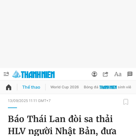
Thể thao
World Cup 2026
Bóng đá
sinh viên
QUẢNG CÁO
ĐẶT BÁO
13/09/2025 11:11 GMT+7
Thông tin tài khoản
Báo Thái Lan đòi sa thải
Đổi mật khẩu
Chuyên mục
HLV người Nhật Bản, đưa
Tin đã lưu