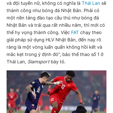
và đội tuyển nữ, không có nghĩa là
Thái Lan
sẽ
thành công như bóng đá Nhật Bản. Phải có
một nền tảng đào tạo cầu thủ như bóng đá
Đọc Thanh Niên trên điện thoại
Nhật Bản và trải qua rất nhiều năm, thì mới có
thể hy vọng thành công. Việc
FAT
chạy theo
giải pháp sử dụng HLV Nhật Bản, đến nay rõ
ràng là một vòng luẩn quẩn không hồi kết và
Theo dõi báo trên
mắc kẹt trong ý định đó", báo thể thao số 1 ở
Thái Lan,
Siamsport
bày tỏ.
Hotline
Liên hệ quảng cáo
0906 645 777
0908 780 404
Đặt báo
Quảng cáo
RSS
Tòa soạn
Chính sách bảo
Tổng biên tập: Nguyễn Ngọc Toàn
Phó tổng biên tập thường trực: Hải Thành
Phó tổng biên tập: Lâm Hiếu Dũng
Phó tổng biên tập: Trần Việt Hưng
Tổng thư ký tòa soạn: Đức Trung