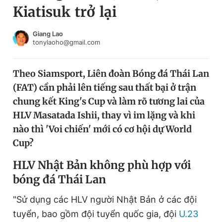
Kiatisuk trở lại
Chuyên mục khác
Tin đã xem
Chào ngày mới
Tin 24h
Giang Lao
tonylaoho@gmail.com
Đăng xuất
Tin thị trường
Tin 360
Theo Siamsport, Liên đoàn Bóng đá Thái Lan
(FAT) cần phải lên tiếng sau thất bại ở trận
Video
Magazine
chung kết King's Cup và làm rõ tương lai của
HLV Masatada Ishii, thay vì im lặng và khi
nào thì 'Voi chiến' mới có cơ hội dự World
Sản phẩm khác
Cup?
Tiện ích
Bạn cần biết
HLV Nhật Bản không phù hợp với
bóng đá Thái Lan
Thông tin tòa soạn
Liên hệ quảng cáo
"Sử dụng các HLV người Nhật Bản ở các đội
tuyển, bao gồm đội tuyển quốc gia, đội
U.23