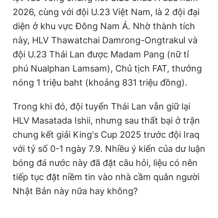
2026, cùng với đội U.23 Việt Nam, là 2 đội đại
diện ở khu vực Đông Nam Á. Nhờ thành tích
này, HLV Thawatchai Damrong-Ongtrakul và
đội U.23 Thái Lan được Madam Pang (nữ tỉ
phú Nualphan Lamsam), Chủ tịch FAT, thưởng
nóng 1 triệu baht (khoảng 831 triệu đồng).
Trong khi đó, đội tuyển Thái Lan vẫn giữ lại
HLV Masatada Ishii, nhưng sau thất bại ở trận
chung kết giải King's Cup 2025 trước đội Iraq
với tỷ số 0-1 ngày 7.9. Nhiều ý kiến của dư luận
bóng đá nước này đã đặt câu hỏi, liệu có nên
tiếp tục đặt niềm tin vào nhà cầm quân người
Nhật Bản này nữa hay không?