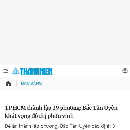
BÀU BÀNG
QUẢNG CÁO
ĐẶT BÁO
Thông tin tài khoản
TP.HCM thành lập 29 phường: Bắc Tân Uyên
khát vọng đô thị phồn vinh
Đổi mật khẩu
Chuyên mục
Đề án thành lập phường, Bắc Tân Uyên xác định 3
Tin đã lưu