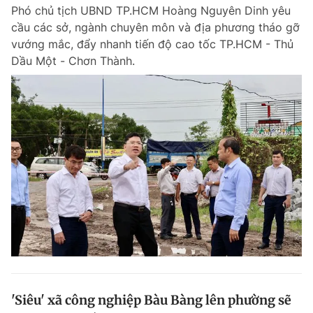
Phó chủ tịch UBND TP.HCM Hoàng Nguyên Dinh yêu
cầu các sở, ngành chuyên môn và địa phương tháo gỡ
vướng mắc, đẩy nhanh tiến độ cao tốc TP.HCM - Thủ
Đọc Thanh Niên trên điện thoại
Dầu Một - Chơn Thành.
Theo dõi báo trên
Hotline
Liên hệ quảng cáo
0906 645 777
0908 780 404
Đặt báo
Quảng cáo
RSS
Tòa soạn
Chính sách bảo m
Tổng biên tập: Nguyễn Ngọc Toàn
Phó tổng biên tập thường trực: Hải Thành
Phó tổng biên tập: Lâm Hiếu Dũng
Phó tổng biên tập: Trần Việt Hưng
'Siêu' xã công nghiệp Bàu Bàng lên phường sẽ
Tổng thư ký tòa soạn: Đức Trung