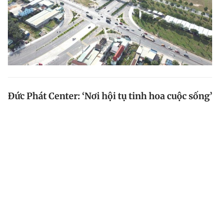
Đức Phát Center: ‘Nơi hội tụ tinh hoa cuộc sống’
Bình Dương được mệnh danh là thủ phủ công nghiệp
phía nam Việt Nam, là một trong 3 tỉnh thành dẫn đầu
cả nước về thu hút vốn đầu tư nước ngoài FDI.