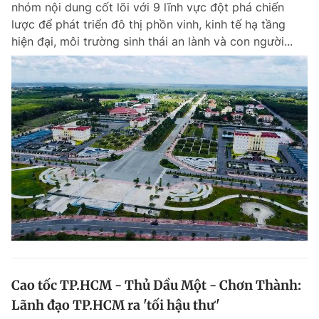
nhóm nội dung cốt lõi với 9 lĩnh vực đột phá chiến
Chuyên mục khác
lược để phát triển đô thị phồn vinh, kinh tế hạ tầng
Tin đã xem
hiện đại, môi trường sinh thái an lành và con người...
Chào ngày mới
Tin 24h
Đăng xuất
Tin thị trường
Tin 360
Video
Magazine
Sản phẩm khác
Tiện ích
Bạn cần biết
Thông tin tòa soạn
Liên hệ quảng cáo
Cao tốc TP.HCM - Thủ Dầu Một - Chơn Thành:
Lãnh đạo TP.HCM ra 'tối hậu thư'