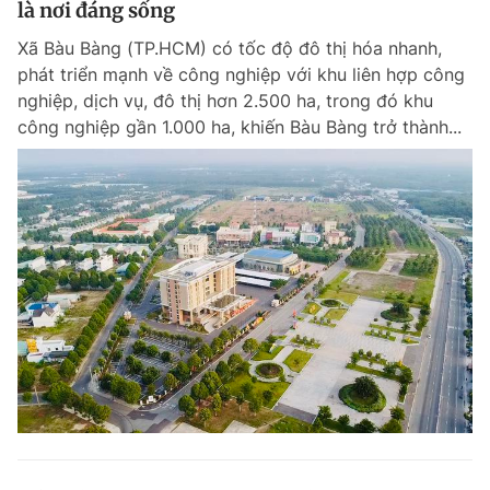
là nơi đáng sống
Giấy phép xuất bản số 110/GP - BTTTT cấp ngày 24.3.2020
© 2003-2026 Bản quyền thuộc về Báo Thanh Niên. Cấm sao chép
Xã Bàu Bàng (TP.HCM) có tốc độ đô thị hóa nhanh,
dưới mọi hình thức nếu không có sự chấp thuận bằng văn bản.
phát triển mạnh về công nghiệp với khu liên hợp công
Phát triển bởi ePi Technologies, JSC.
nghiệp, dịch vụ, đô thị hơn 2.500 ha, trong đó khu
công nghiệp gần 1.000 ha, khiến Bàu Bàng trở thành...