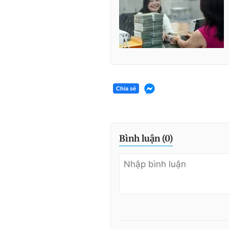
Chia sẻ
Bình luận (
0
)