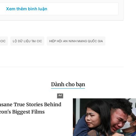
Xem thêm bình luận
 CIC
LỘ DỮ LIỆU TẠI CIC
HIỆP HỘI AN NINH MẠNG QUỐC GIA