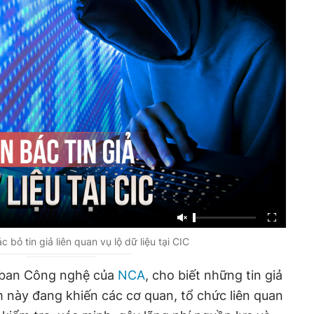
 bỏ tin giả liên quan vụ lộ dữ liệu tại CIC
 ban Công nghệ của
NCA
, cho biết những tin giả
ểm này đang khiến các cơ quan, tổ chức liên quan