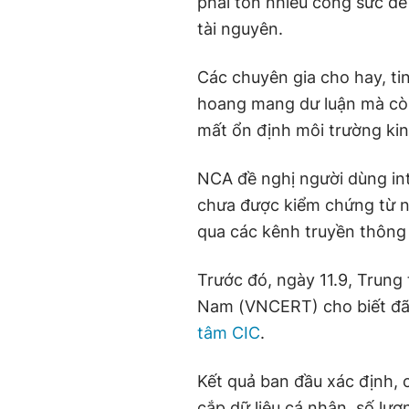
phải tốn nhiều công sức để 
tài nguyên.
Các chuyên gia cho hay, t
hoang mang dư luận mà còn
mất ổn định môi trường kin
NCA đề nghị người dùng int
chưa được kiểm chứng từ n
qua các kênh truyền thông 
Trước đó, ngày 11.9, Trun
Nam (VNCERT) cho biết đã 
tâm CIC
.
Kết quả ban đầu xác định,
cắp dữ liệu cá nhân, số lượ