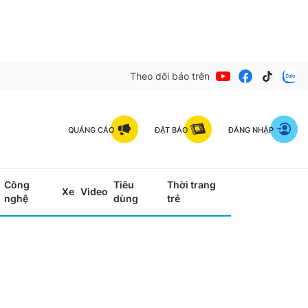
Theo dõi báo trên
QUẢNG CÁO
ĐẶT BÁO
ĐĂNG NHẬP
Công
Tiêu
Thời trang
Xe
Video
nghệ
dùng
trẻ