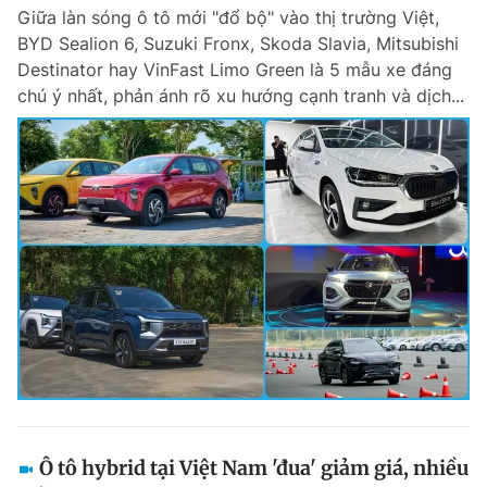
Giữa làn sóng ô tô mới "đổ bộ" vào thị trường Việt,
Giấy phép xuất bản số 110/GP - BTTTT cấp ngày 24.3.2020
© 2003-2026 Bản quyền thuộc về Báo Thanh Niên. Cấm sao chép
BYD Sealion 6, Suzuki Fronx, Skoda Slavia, Mitsubishi
dưới mọi hình thức nếu không có sự chấp thuận bằng văn bản.
Destinator hay VinFast Limo Green là 5 mẫu xe đáng
Phát triển bởi ePi Technologies, JSC.
chú ý nhất, phản ánh rõ xu hướng cạnh tranh và dịch...
Ô tô hybrid tại Việt Nam 'đua' giảm giá, nhiều