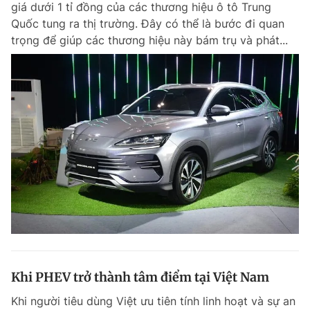
giá dưới 1 tỉ đồng của các thương hiệu ô tô Trung
Chuyên mục khác
Quốc tung ra thị trường. Đây có thể là bước đi quan
Tin đã xem
trọng để giúp các thương hiệu này bám trụ và phát...
Chào ngày mới
Tin 24h
Đăng xuất
Tin thị trường
Tin 360
Video
Magazine
Sản phẩm khác
Tiện ích
Bạn cần biết
Thông tin tòa soạn
Liên hệ quảng cáo
Khi PHEV trở thành tâm điểm tại Việt Nam
Khi người tiêu dùng Việt ưu tiên tính linh hoạt và sự an