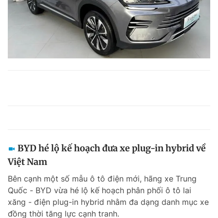
BYD hé lộ kế hoạch đưa xe plug-in hybrid về
Việt Nam
Bên cạnh một số mẫu ô tô điện mới, hãng xe Trung
Quốc - BYD vừa hé lộ kế hoạch phân phối ô tô lai
xăng - điện plug-in hybrid nhằm đa dạng danh mục xe
đồng thời tăng lực cạnh tranh.