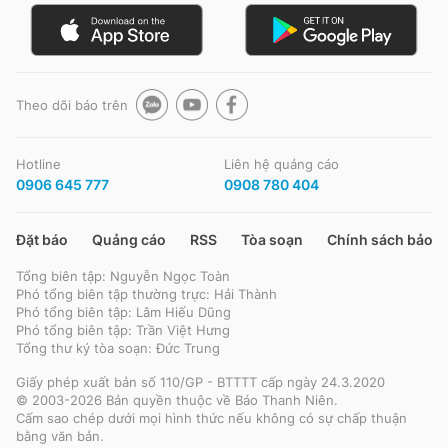
Theo dõi báo trên
Hotline
Liên hệ quảng cáo
0906 645 777
0908 780 404
Đặt báo
Quảng cáo
RSS
Tòa soạn
Chính sách bảo m
Tổng biên tập: Nguyễn Ngọc Toàn
Phó tổng biên tập thường trực: Hải Thành
Phó tổng biên tập: Lâm Hiếu Dũng
Phó tổng biên tập: Trần Việt Hưng
Tổng thư ký tòa soạn: Đức Trung
Giấy phép xuất bản số 110/GP - BTTTT cấp ngày 24.3.2020
© 2003-2026 Bản quyền thuộc về Báo Thanh Niên.
Cấm sao chép dưới mọi hình thức nếu không có sự chấp thuận
bằng văn bản.