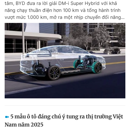
tâm, BYD đưa ra lời giải DM-i Super Hybrid với khả
năng chạy thuần điện hơn 100 km và tổng hành trình
vượt mức 1.000 km, mở ra một nhịp chuyển đổi năng...
Đọc Thanh Niên trên điện thoại
Theo dõi báo trên
Hotline
Liên hệ quảng cáo
0906 645 777
0908 780 404
Đặt báo
Quảng cáo
RSS
Tòa soạn
Chính sách bảo m
Tổng biên tập: Nguyễn Ngọc Toàn
Phó tổng biên tập thường trực: Hải Thành
Phó tổng biên tập: Lâm Hiếu Dũng
5 mẫu ô tô đáng chú ý tung ra thị trường Việt
Phó tổng biên tập: Trần Việt Hưng
Nam năm 2025
Tổng thư ký tòa soạn: Đức Trung