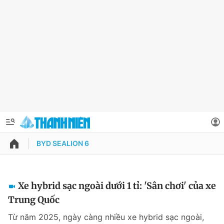
BYD SEALION 6
QUẢNG CÁO
ĐẶT BÁO
Thông tin tài khoản
Xe hybrid sạc ngoài dưới 1 tỉ: 'Sân chơi' của xe
Trung Quốc
Đổi mật khẩu
Chuyên mục
Từ năm 2025, ngày càng nhiều xe hybrid sạc ngoài,
Tin đã lưu