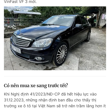
VinFast VF 3 mới.
Chuyên mục khác
Tin đã xem
Chào ngày mới
Tin 24h
Đăng xuất
Tin thị trường
Tin 360
Video
Magazine
Sản phẩm khác
Tiện ích
Bạn cần biết
Có nên mua xe sang trước tết?
Thông tin tòa soạn
Liên hệ quảng cáo
Khi Nghị định 41/2023/NĐ-CP đã hết hiệu lực vào
31.12.2023, những nhận định ban đầu cho thấy thị
trường xe ô tô tại Việt Nam sẽ trở nên trầm lắng hơn ít