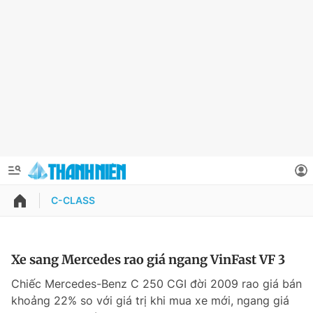
C-CLASS
QUẢNG CÁO
ĐẶT BÁO
Thông tin tài khoản
Xe sang Mercedes rao giá ngang VinFast VF 3
Đổi mật khẩu
Chiếc Mercedes-Benz C 250 CGI đời 2009 rao giá bán
Chuyên mục
khoảng 22% so với giá trị khi mua xe mới, ngang giá
Tin đã lưu