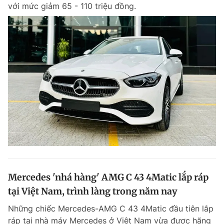
với mức giảm 65 - 110 triệu đồng.
Giấy phép xuất bản số 110/GP - BTTTT cấp ngày 24.3.2020
© 2003-2026 Bản quyền thuộc về Báo Thanh Niên. Cấm sao chép
dưới mọi hình thức nếu không có sự chấp thuận bằng văn bản.
Phát triển bởi ePi Technologies, JSC.
Mercedes 'nhá hàng' AMG C 43 4Matic lắp ráp
tại Việt Nam, trình làng trong năm nay
Những chiếc Mercedes-AMG C 43 4Matic đầu tiên lắp
ráp tại nhà máy Mercedes ở Việt Nam vừa được hãng