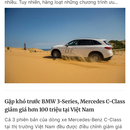
nhiều. Tuy nhiên, hàng loạt những chương trình ưu...
Đọc Thanh Niên trên điện thoại
Theo dõi báo trên
Hotline
Liên hệ quảng cáo
0906 645 777
0908 780 404
Đặt báo
Quảng cáo
RSS
Tòa soạn
Chính sách bảo m
Gặp khó trước BMW 3-Series, Mercedes C-Class
Tổng biên tập: Nguyễn Ngọc Toàn
giảm giá hơn 100 triệu tại Việt Nam
Phó tổng biên tập thường trực: Hải Thành
Phó tổng biên tập: Lâm Hiếu Dũng
Cả 3 phiên bản của dòng xe Mercedes-Benz C-Class
Phó tổng biên tập: Trần Việt Hưng
Tổng thư ký tòa soạn: Đức Trung
tại thị trường Việt Nam đều được điều chỉnh giảm giá