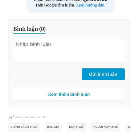
trên Google tìm kiếm.
Xem hướng dẫn.
Bình luận (
0
)
Gửi bình luận
Xem thêm bình luận
Khám phá thêm chủ đề
CHÍNH SÁCH THUẾ
BÁO CHÍ
NỘP THUẾ
NGƯỜI NỘP THUẾ
GIẢI 