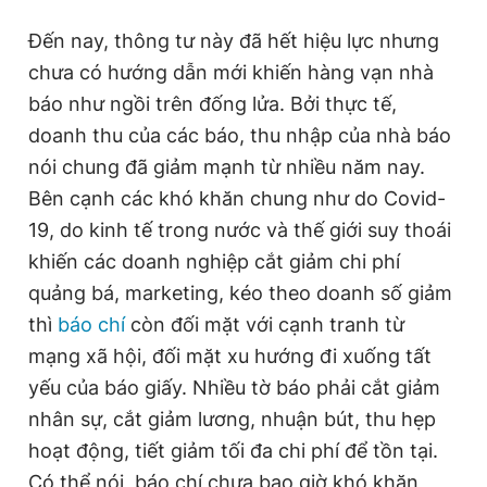
Đến nay, thông tư này đã hết hiệu lực nhưng
chưa có hướng dẫn mới khiến hàng vạn nhà
Đọc Thanh Niên trên điện thoại
báo như ngồi trên đống lửa. Bởi thực tế,
doanh thu của các báo, thu nhập của nhà báo
nói chung đã giảm mạnh từ nhiều năm nay.
Bên cạnh các khó khăn chung như do Covid-
Theo dõi báo trên
19, do kinh tế trong nước và thế giới suy thoái
khiến các doanh nghiệp cắt giảm chi phí
Hotline
Liên hệ quảng cáo
quảng bá, marketing, kéo theo doanh số giảm
0906 645 777
0908 780 404
thì
báo chí
còn đối mặt với cạnh tranh từ
Đặt báo
Quảng cáo
RSS
Tòa soạn
Chính sách bảo
mạng xã hội, đối mặt xu hướng đi xuống tất
yếu của báo giấy. Nhiều tờ báo phải cắt giảm
Tổng biên tập: Nguyễn Ngọc Toàn
Phó tổng biên tập thường trực: Hải Thành
nhân sự, cắt giảm lương, nhuận bút, thu hẹp
Phó tổng biên tập: Lâm Hiếu Dũng
hoạt động, tiết giảm tối đa chi phí để tồn tại.
Phó tổng biên tập: Trần Việt Hưng
Tổng thư ký tòa soạn: Đức Trung
Có thể nói, báo chí chưa bao giờ khó khăn