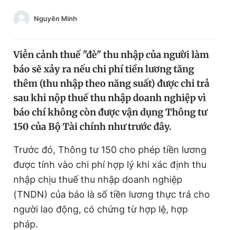
Chuyên mục khác
Nguyên Minh
Tin đã xem
Chào ngày mới
Tin 24h
Đăng xuất
Viễn cảnh thuế "đè" thu nhập của người làm
Tin thị trường
Tin 360
báo sẽ xảy ra nếu chi phí tiền lương tăng
thêm (thu nhập theo năng suất) được chi trả
sau khi nộp thuế thu nhập doanh nghiệp vì
Video
Magazine
báo chí không còn được vận dụng Thông tư
150 của Bộ Tài chính như trước đây.
Sản phẩm khác
Trước đó, Thông tư 150 cho phép tiền lương
Tiện ích
Bạn cần biết
được tính vào chi phí hợp lý khi xác định thu
nhập chịu thuế thu nhập doanh nghiệp
Thông tin tòa soạn
Liên hệ quảng cáo
(TNDN) của báo là số tiền lương thực trả cho
người lao động, có chứng từ hợp lệ, hợp
pháp.