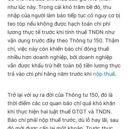
Giấy phép xuất bản số 110/GP - BTTTT cấp ngày 24.3.2020
như lúc này. Trong cái khó trăm bề đó, thu
© 2003-2026 Bản quyền thuộc về Báo Thanh Niên. Cấm sao
nhập của người làm báo tiếp tục có nguy cơ bị
chép dưới mọi hình thức nếu không có sự chấp thuận bằng văn
bản. Phát triển bởi ePi Technologies, JSC.
teo tóp nếu không được hạch toán chi phí
lương thực tế trước khi tính thuế TNDN như
vận dụng trước đây theo Thông tư 150. Thậm
chí, việc này còn khiến báo chí đóng thuế
nhiều hơn doanh nghiệp, bởi doanh nghiệp
vẫn được khấu trừ hết toàn bộ tiền lương thực
trả vào chi phí hằng năm trước khi
nộp thuế
.
Trở lại với sự ra đời của Thông tư 150, đó là
thời điểm các cơ quan báo chí quá khó khăn
khi thực hiện hai luật thuế GTGT và TNDN.
Báo chí phải nộp thuế trước, dù lỗ hay lãi, sau
đó mới được cấp lại một khoản. Trước thực