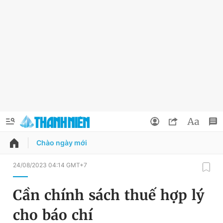
Chào ngày mới
QUẢNG CÁO
ĐẶT BÁO
24/08/2023 04:14 GMT+7
Thông tin tài khoản
Cần chính sách thuế hợp lý
Đổi mật khẩu
Chuyên mục
cho báo chí
Tin đã lưu