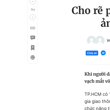
Cho rẽ 
ả
V
Chia sẻ
Khi người d
vạch mắt võ
TP.HCM có 1
gia giao th
chức năng t