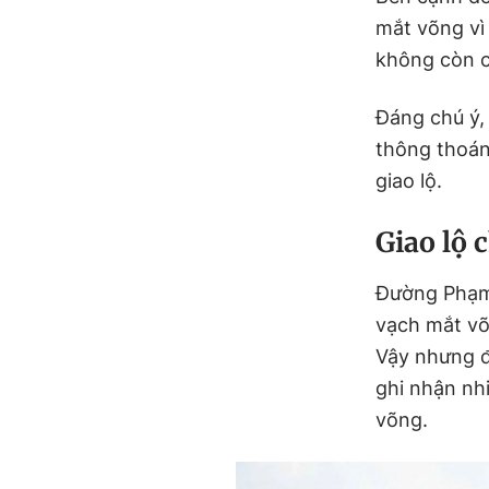
mắt võng vì
không còn c
Đáng chú ý,
thông thoáng
giao lộ.
Giao lộ 
Đường Phạm 
vạch mắt võ
Vậy nhưng đ
ghi nhận nh
võng.