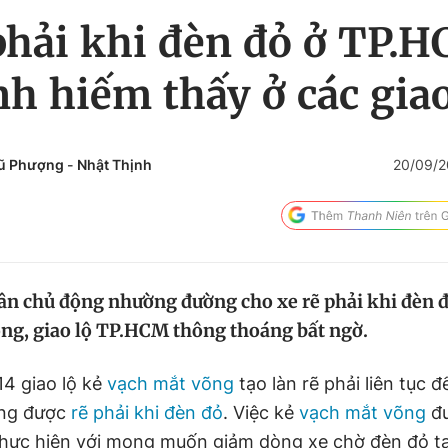
phải khi đèn đỏ ở TP.
nh hiếm thấy ở các giao
ũ Phượng
-
Nhật Thịnh
20/09/2
ân chủ động nhường đường cho xe rẽ phải khi đèn đ
ng, giao lộ TP.HCM thông thoáng bất ngờ.
4 giao lộ kẻ
vạch mắt võng
tạo làn rẽ phải liên tục 
ông được
rẽ phải khi đèn đỏ
. Việc kẻ
vạch mắt võng
đư
hực hiện với mong muốn giảm dòng xe chờ đèn đỏ tại