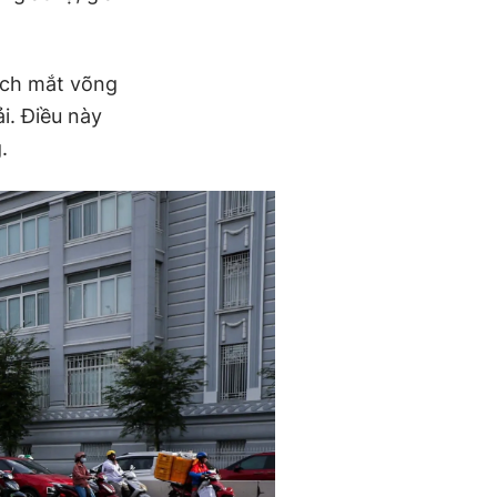
ạch mắt võng
i. Điều này
.