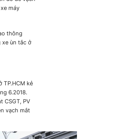
, xe máy
iao thông
 xe ùn tắc ở
 ở TP.HCM kẻ
ng 6.2018.
át CSGT, PV
ên vạch mắt