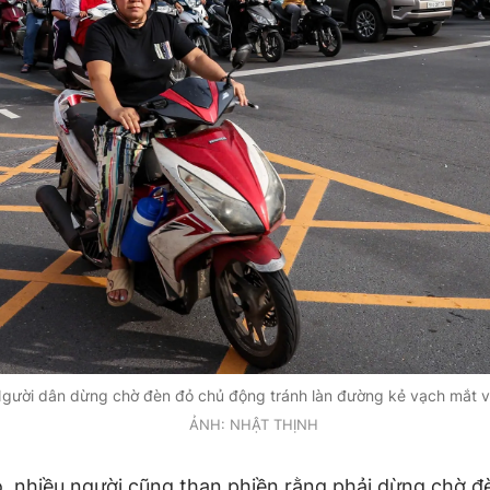
gười dân dừng chờ đèn đỏ chủ động tránh làn đường kẻ vạch mắt 
ẢNH: NHẬT THỊNH
, nhiều người cũng than phiền rằng phải dừng chờ đ