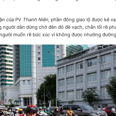
hận của PV
Thanh Niên,
phần đông giao lộ được kẻ v
g người dân dừng chờ đèn đỏ đè vạch, chắn lối rẽ phả
 người muốn rẽ bức xúc vì không được nhường đường