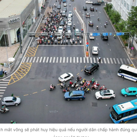
h mắt võng sẽ phát huy hiệu quả nếu người dân chấp hành đúng qu