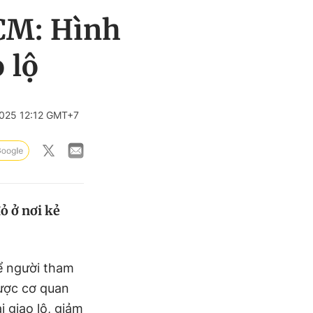
HCM: Hình
 lộ
025 12:12 GMT+7
ỏ ở nơi kẻ
để người tham
ợc cơ quan
 giao lộ, giảm