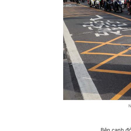
N
Bên cạnh đó