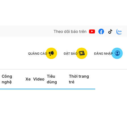
Theo dõi báo trên
QUẢNG CÁO
ĐẶT BÁO
ĐĂNG NHẬP
Công
Tiêu
Thời trang
Xe
Video
nghệ
dùng
trẻ