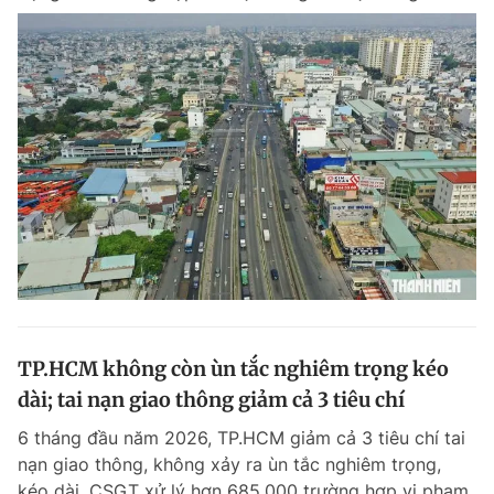
TP.HCM không còn ùn tắc nghiêm trọng kéo
dài; tai nạn giao thông giảm cả 3 tiêu chí
6 tháng đầu năm 2026, TP.HCM giảm cả 3 tiêu chí tai
nạn giao thông, không xảy ra ùn tắc nghiêm trọng,
kéo dài, CSGT xử lý hơn 685.000 trường hợp vi phạm.