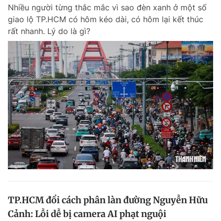
Nhiều người từng thắc mắc vì sao đèn xanh ở một số
giao lộ TP.HCM có hôm kéo dài, có hôm lại kết thúc
rất nhanh. Lý do là gì?
Đọc Thanh Niên trên điện thoại
Theo dõi báo trên
Hotline
Liên hệ quảng cáo
0906 645 777
0908 780 404
Đặt báo
Quảng cáo
RSS
Tòa soạn
Chính sách bảo m
Tổng biên tập: Nguyễn Ngọc Toàn
Phó tổng biên tập thường trực: Hải Thành
Phó tổng biên tập: Lâm Hiếu Dũng
TP.HCM đổi cách phân làn đường Nguyễn Hữu
Phó tổng biên tập: Trần Việt Hưng
Cảnh: Lỗi dễ bị camera AI phạt nguội
Tổng thư ký tòa soạn: Đức Trung