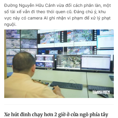
Đường Nguyễn Hữu Cảnh vừa đổi cách phân làn, một
Giấy phép xuất bản số 110/GP - BTTTT cấp ngày 24.3.2020
© 2003-2026 Bản quyền thuộc về Báo Thanh Niên. Cấm sao chép
số tài xế vẫn đi theo thói quen cũ. Đáng chú ý, khu
dưới mọi hình thức nếu không có sự chấp thuận bằng văn bản.
vực này có camera AI ghi nhận vi phạm để xử lý phạt
Phát triển bởi ePi Technologies, JSC.
nguội.
Xe hút đinh chạy hơn 2 giờ ở cửa ngõ phía tây