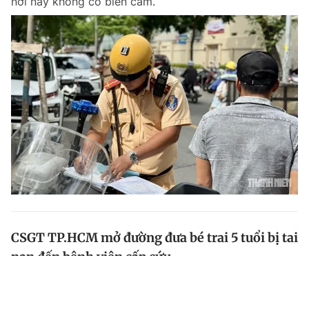
nơi này không có biển cấm.
CSGT TP.HCM mở đường đưa bé trai 5 tuổi bị tai
nạn đến bệnh viện cấp cứu
Bé trai 5 tuổi bị tai nạn giao thông được người thân
chở đi cấp cứu. Hai CSGT Rạch Chiếc lập tức dùng