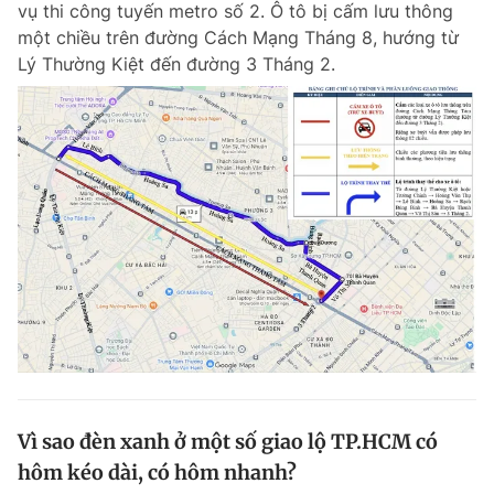
vụ thi công tuyến metro số 2. Ô tô bị cấm lưu thông
Chuyên mục khác
một chiều trên đường Cách Mạng Tháng 8, hướng từ
Tin đã xem
Lý Thường Kiệt đến đường 3 Tháng 2.
Chào ngày mới
Tin 24h
Đăng xuất
Tin thị trường
Tin 360
Video
Magazine
Sản phẩm khác
Tiện ích
Bạn cần biết
Thông tin tòa soạn
Liên hệ quảng cáo
Vì sao đèn xanh ở một số giao lộ TP.HCM có
hôm kéo dài, có hôm nhanh?