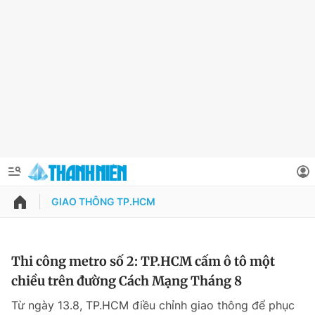
GIAO THÔNG TP.HCM
QUẢNG CÁO
ĐẶT BÁO
Thông tin tài khoản
Thi công metro số 2: TP.HCM cấm ô tô một
chiều trên đường Cách Mạng Tháng 8
Đổi mật khẩu
Chuyên mục
Từ ngày 13.8, TP.HCM điều chỉnh giao thông để phục
Tin đã lưu