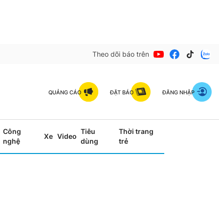
Theo dõi báo trên
QUẢNG CÁO
ĐẶT BÁO
ĐĂNG NHẬP
Công
Tiêu
Thời trang
Xe
Video
nghệ
dùng
trẻ