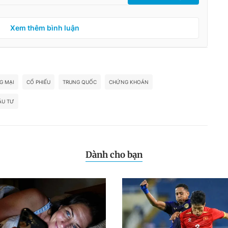
Xem thêm bình luận
G MẠI
CỔ PHIẾU
TRUNG QUỐC
CHỨNG KHOÁN
ẦU TƯ