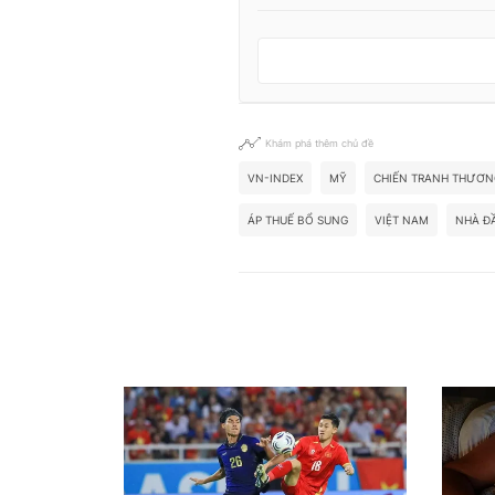
Khám phá thêm chủ đề
VN-INDEX
MỸ
CHIẾN TRANH THƯƠN
ÁP THUẾ BỔ SUNG
VIỆT NAM
NHÀ Đ