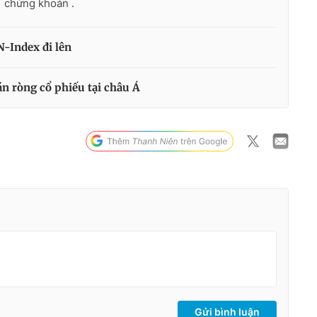
chứng khoán .
N-Index đi lên
n ròng cổ phiếu tại châu Á
Gửi bình luận