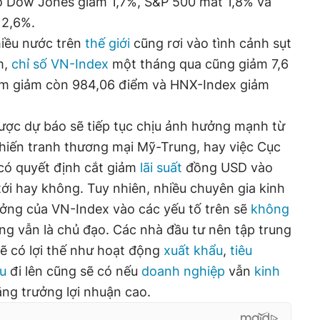
số Dow Jones giảm 1,7%, S&P 500 mất 1,8% và
 2,6%.
iều nước trên
thế giới
cũng rơi vào tình cảnh sụt
m,
chỉ số VN-Index
một tháng qua cũng giảm 7,6
ểm giảm còn 984,06 điểm và HNX-Index giảm
ược dự báo sẽ tiếp tục chịu ảnh hưởng mạnh từ
chiến tranh thương mại Mỹ-Trung, hay việc Cục
có quyết định cắt giảm
lãi suất
đồng USD vào
ới hay không. Tuy nhiên, nhiều chuyên gia kinh
ởng của VN-Index vào các yếu tố trên sẽ
không
g vẫn là chủ đạo. Các nhà đầu tư nên tập trung
ẽ có lợi thế như hoạt động
xuất khẩu
,
tiêu
u
đi lên cũng sẽ có nếu
doanh nghiệp
vẫn
kinh
ng trưởng lợi nhuận cao.