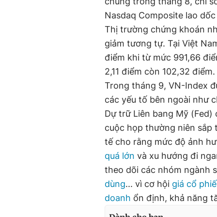
chung trong tháng 8, chỉ 
Nasdaq Composite lao dốc
Thị trường chứng khoán nh
giảm tương tự. Tại Việt Na
điểm khi từ mức 991,66 đi
2,11 điểm còn 102,32 điểm.
Trong tháng 9, VN-Index đ
các yếu tố bên ngoài như 
Dự trữ Liên bang Mỹ (Fed) 
cuộc họp thường niên sắp t
tế cho rằng mức độ ảnh hư
quá lớn
và xu hướng đi ngan
theo dõi các nhóm ngành s
dùng
... vì cơ hội
giá
cổ phiế
doanh
ổn định, khả năng tă