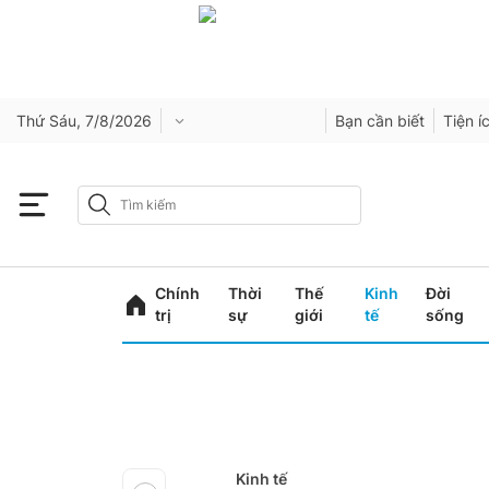
Thứ Sáu, 7/8/2026
Bạn cần biết
Tiện í
Chính
Thời
Thế
Kinh
Đời
trị
sự
giới
tế
sống
Kinh tế