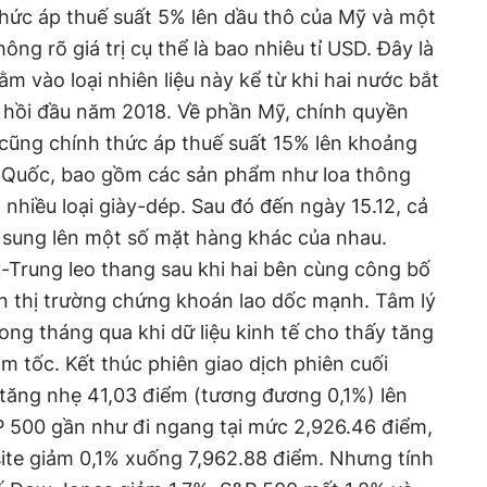
hức áp thuế suất 5% lên dầu thô của Mỹ và một
g rõ giá trị cụ thể là bao nhiêu tỉ USD. Đây là
m vào loại nhiên liệu này kể từ khi hai nước bắt
 hồi đầu năm 2018. Về phần Mỹ, chính quyền
ũng chính thức áp thuế suất 15% lên khoảng
 Quốc, bao gồm các sản phẩm như loa thông
 nhiều loại giày-dép. Sau đó đến ngày 15.12, cả
 sung lên một số mặt hàng khác của nhau.
Trung leo thang sau khi hai bên cùng công bố
n thị trường chứng khoán lao dốc mạnh. Tâm lý
ng tháng qua khi dữ liệu kinh tế cho thấy tăng
m tốc. Kết thúc phiên giao dịch phiên cuối
 tăng nhẹ 41,03 điểm (tương đương 0,1%) lên
P 500 gần như đi ngang tại mức 2,926.46 điểm,
te giảm 0,1% xuống 7,962.88 điểm. Nhưng tính