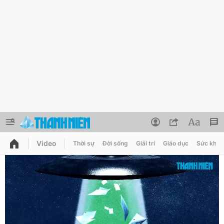
Video
Thời sự
Đời sống
Giải trí
Giáo dục
Sức khỏe
QUẢNG CÁO
ĐẶT BÁO
Thông tin tài khoản
Đổi mật khẩu
Chuyên mục
Tin đã lưu