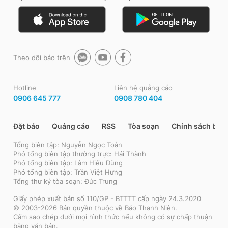
Theo dõi báo trên
Hotline
Liên hệ quảng cáo
0906 645 777
0908 780 404
Đặt báo
Quảng cáo
RSS
Tòa soạn
Chính sách bảo
Tổng biên tập: Nguyễn Ngọc Toàn
Phó tổng biên tập thường trực: Hải Thành
Phó tổng biên tập: Lâm Hiếu Dũng
Phó tổng biên tập: Trần Việt Hưng
Tổng thư ký tòa soạn: Đức Trung
Giấy phép xuất bản số 110/GP - BTTTT cấp ngày 24.3.2020
© 2003-2026 Bản quyền thuộc về Báo Thanh Niên.
Cấm sao chép dưới mọi hình thức nếu không có sự chấp thuận
bằng văn bản.