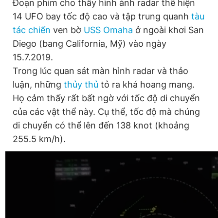
Đoạn phim cho thấy hình ảnh radar thể hiện
Giấy phép xuất bản số 110/GP - BTTTT cấp ngày 24.3.2020
14 UFO bay tốc độ cao và tập trung quanh
tàu
© 2003-2026 Bản quyền thuộc về Báo Thanh Niên. Cấm sao
chép dưới mọi hình thức nếu không có sự chấp thuận bằng văn
tác chiến
ven bờ
USS Omaha
ở ngoài khơi San
bản. Phát triển bởi ePi Technologies, JSC.
Diego (bang California, Mỹ) vào ngày
15.7.2019.
Trong lúc quan sát màn hình radar và thảo
luận, những
thủy thủ
tỏ ra khá hoang mang.
Họ cảm thấy rất bất ngờ với tốc độ di chuyển
của các vật thể này. Cụ thể, tốc độ mà chúng
di chuyển có thể lên đến 138 knot (khoảng
255.5 km/h).