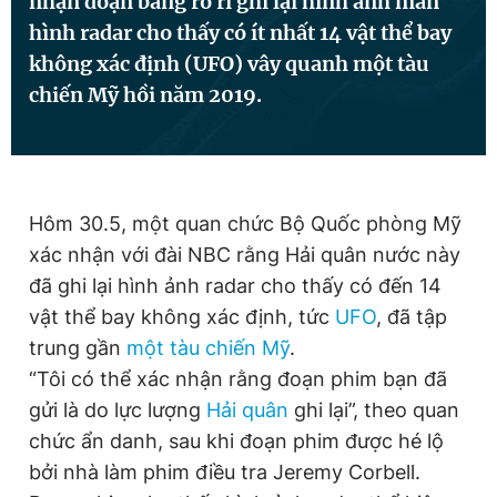
nhận đoạn băng rò rỉ ghi lại hình ảnh màn
hình radar cho thấy có ít nhất 14 vật thể bay
không xác định (UFO) vây quanh một tàu
Đọc Thanh Niên trên điện thoại
chiến Mỹ hồi năm 2019.
Theo dõi báo trên
Hôm 30.5, một quan chức Bộ Quốc phòng Mỹ
xác nhận với đài NBC rằng Hải quân nước này
Hotline
Liên hệ quảng cáo
đã ghi lại hình ảnh radar cho thấy có đến 14
0906 645 777
0908 780 404
vật thể bay không xác định, tức
UFO
, đã tập
trung gần
một tàu chiến Mỹ
.
Đặt báo
Quảng cáo
RSS
Tòa soạn
Chính sách bảo
“Tôi có thể xác nhận rằng đoạn phim bạn đã
Tổng biên tập: Nguyễn Ngọc Toàn
gửi là do lực lượng
Hải quân
ghi lại”, theo quan
Phó tổng biên tập thường trực: Hải Thành
chức ẩn danh, sau khi đoạn phim được hé lộ
Phó tổng biên tập: Lâm Hiếu Dũng
Phó tổng biên tập: Trần Việt Hưng
bởi nhà làm phim điều tra Jeremy Corbell.
Tổng thư ký tòa soạn: Đức Trung