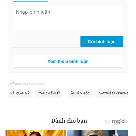
Gửi bình luận
Xem thêm bình luận
Khám phá thêm chủ đề
HẢI QUÂN MỸ
TÀU CHIẾN MỸ
LẦU NĂM GÓC
VẬT THỂ BAY KHÔNG XÁC