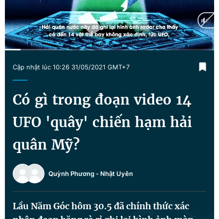
Chuyên mục khác
Tin đã xem
Chào ngày mới
Tin 24h
Đăng xuất
Current
0:12
/
Duration
2:38
Tin thị trường
Tin 360
Cập nhật lúc 10:26 31/05/2021 GMT+7
Time
Video
Magazine
Có gì trong đoạn video 14
UFO 'quây' chiến hạm hải
Sản phẩm khác
quân Mỹ?
Tiện ích
Bạn cần biết
Quỳnh Phương
-
Nhật Uyên
Thông tin tòa soạn
Liên hệ quảng cáo
Lầu Năm Góc hôm 30.5 đã chính thức xác