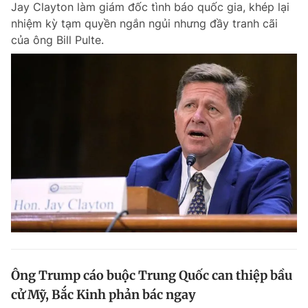
Jay Clayton làm giám đốc tình báo quốc gia, khép lại
Chuyên mục khác
nhiệm kỳ tạm quyền ngắn ngủi nhưng đầy tranh cãi
Tin đã xem
của ông Bill Pulte.
Chào ngày mới
Tin 24h
Đăng xuất
Tin thị trường
Tin 360
Video
Magazine
Sản phẩm khác
Tiện ích
Bạn cần biết
Thông tin tòa soạn
Liên hệ quảng cáo
Ông Trump cáo buộc Trung Quốc can thiệp bầu
cử Mỹ, Bắc Kinh phản bác ngay