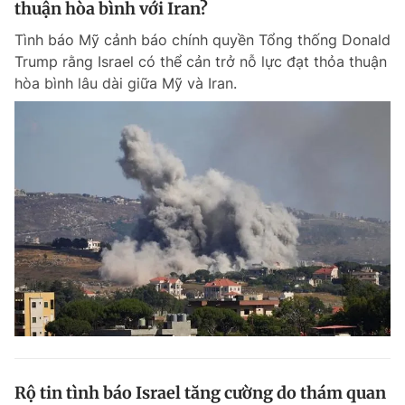
thuận hòa bình với Iran?
Giấy phép xuất bản số 110/GP - BTTTT cấp ngày 24.3.2020
© 2003-2026 Bản quyền thuộc về Báo Thanh Niên. Cấm sao chép
Tình báo Mỹ cảnh báo chính quyền Tổng thống Donald
dưới mọi hình thức nếu không có sự chấp thuận bằng văn bản.
Trump rằng Israel có thể cản trở nỗ lực đạt thỏa thuận
Phát triển bởi ePi Technologies, JSC.
hòa bình lâu dài giữa Mỹ và Iran.
Rộ tin tình báo Israel tăng cường do thám quan