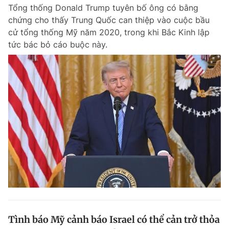
Tổng thống Donald Trump tuyên bố ông có bằng
chứng cho thấy Trung Quốc can thiệp vào cuộc bầu
cử tổng thống Mỹ năm 2020, trong khi Bắc Kinh lập
Đọc Thanh Niên trên điện thoại
tức bác bỏ cáo buộc này.
Theo dõi báo trên
Hotline
Liên hệ quảng cáo
0906 645 777
0908 780 404
Đặt báo
Quảng cáo
RSS
Tòa soạn
Chính sách bảo m
Tổng biên tập: Nguyễn Ngọc Toàn
Phó tổng biên tập thường trực: Hải Thành
Phó tổng biên tập: Lâm Hiếu Dũng
Phó tổng biên tập: Trần Việt Hưng
Tình báo Mỹ cảnh báo Israel có thể cản trở thỏa
Tổng thư ký tòa soạn: Đức Trung