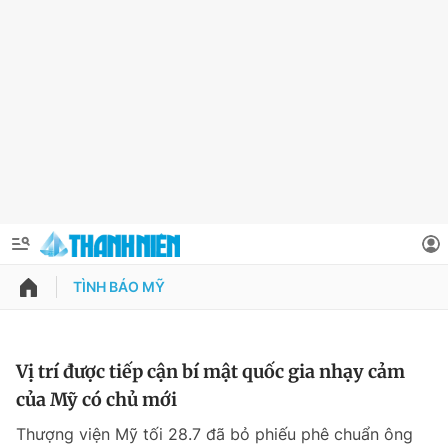
TÌNH BÁO MỸ
QUẢNG CÁO
ĐẶT BÁO
Thông tin tài khoản
Vị trí được tiếp cận bí mật quốc gia nhạy cảm
của Mỹ có chủ mới
Đổi mật khẩu
Chuyên mục
Thượng viện Mỹ tối 28.7 đã bỏ phiếu phê chuẩn ông
Tin đã lưu