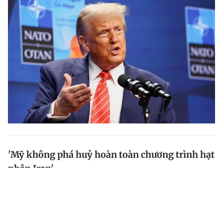
'Mỹ không phá huỷ hoàn toàn chương trình hạt
nhân Iran'
Các phương tiện truyền thông Mỹ vừa dẫn một số
nguồn thạo tin hé lộ một báo cáo tình báo sơ bộ bí
mật về kết quả cuộc tấn công vừa qua của Mỹ nhắm
vào 3 cơ sở hạt nhân ở Iran.