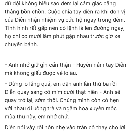
dữ dội không hiểu sao đem lại cảm giác căng
Giấy phép xuất bản số 110/GP - BTTTT cấp ngày 24.3.2020
thẳng bồn chồn. Cuộc chia tay diễn ra khi đơn vị
© 2003-2026 Bản quyền thuộc về Báo Thanh Niên. Cấm sao
chép dưới mọi hình thức nếu không có sự chấp thuận bằng văn
của Diễn nhận nhiệm vụ cứu hộ ngay trong đêm.
bản. Phát triển bởi ePi Technologies, JSC.
Tình hình rất gấp nên có lệnh là lên đường ngay,
họ chỉ có mười lăm phút gặp nhau trước giờ xe
chuyển bánh.
- Anh nhớ giữ gìn cẩn thận - Huyên nắm tay Diễn
mà không giấu được vẻ lo âu.
- Đừng lo lắng quá, em dặn anh lần thứ ba rồi -
Diễn quay sang cô mỉm cười thật hiền - Anh sẽ
quay trở lại, sớm thôi. Chúng mình còn có hẹn
với nhau đi uống trà và ngắm hoa xuyên mộc
mùa thu này, em nhớ chứ.
Diễn nói vậy rồi hôn nhẹ vào trán cô thay cho lời