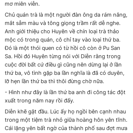
mơ miên viễn.
Chủ quán trà là một người đàn ông da rám nắng,
Đọc Thanh Niên trên điện thoại
mắt sẫm màu và tông giọng trầm rất dễ nghe.
Anh giới thiệu cho Huyên về chín loại trà thảo
mộc có trong quán, cô chỉ tay vào loại thứ ba.
Đó là một thói quen có từ hồi cô còn ở Pu San
Sa. Hồi đó Huyên từng nói với Diễn rằng trong
Theo dõi báo trên
cuộc đời bất cứ điều gì cũng nên dừng lại ở lần
thứ ba, vô tình gặp ba lần nghĩa là đã có duyên,
Hotline
Liên hệ quảng cáo
0906 645 777
0908 780 404
lỡ hẹn lần thứ ba thì thôi đừng chờ nữa.
- Hình như đây là lần thứ ba anh đi công tác đột
Đặt báo
Quảng cáo
RSS
Tòa soạn
Chính sách bảo
xuất trong năm nay rồi đấy.
Tổng biên tập: Nguyễn Ngọc Toàn
Diễn khẽ gật đầu. Lúc ấy họ ngồi bên cạnh nhau
Phó tổng biên tập thường trực: Hải Thành
Phó tổng biên tập: Lâm Hiếu Dũng
trong một tiệm trà nhỏ giữa hoàng hôn yên tĩnh.
Phó tổng biên tập: Trần Việt Hưng
Cái lặng yên bất ngờ của thành phố sau đợt mưa
Tổng thư ký tòa soạn: Đức Trung