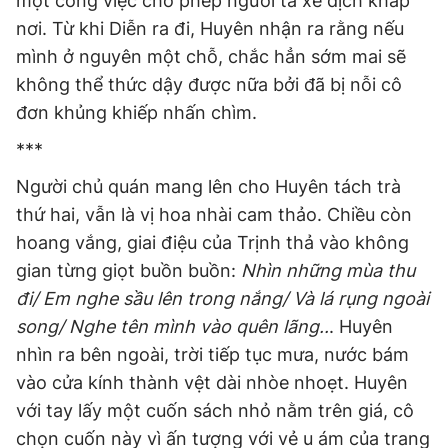
một công việc cho phép người ta xê dịch khắp
nơi. Từ khi Diễn ra đi, Huyên nhận ra rằng nếu
mình ở nguyên một chỗ, chắc hẳn sớm mai sẽ
không thể thức dậy được nữa bởi đã bị nỗi cô
đơn khủng khiếp nhấn chìm.
***
Người chủ quán mang lên cho Huyên tách trà
thứ hai, vẫn là vị hoa nhài cam thảo. Chiều còn
hoang vắng, giai điệu của Trịnh thả vào không
gian từng giọt buồn buồn:
Nhìn những mùa thu
đi/ Em nghe sầu lên trong nắng/ Và lá rụng ngoài
song/ Nghe tên mình vào quên lãng..
. Huyên
nhìn ra bên ngoài, trời tiếp tục mưa, nước bám
vào cửa kính thành vệt dài nhòe nhoẹt. Huyên
với tay lấy một cuốn sách nhỏ nằm trên giá, cô
chọn cuốn này vì ấn tượng với vẻ u ám của trang