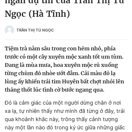
ngắn dự thi của Trần Thị Tú
Chuyên mục khác
Ngọc (Hà Tĩnh)
Tin đã xem
Chào ngày mới
Tin 24h
Đăng xuất
TRẦN THỊ TÚ NGỌC
Tin thị trường
Tin 360
Tiệm trà nằm sâu trong con hẻm nhỏ, phía
Video
Magazine
trước có một cây xuyên mộc xanh tốt um tùm.
Đang là mùa mưa, hoa xuyên mộc rủ xuống
từng chùm đỏ nhòe ướt đẫm. Cái màu đỏ lạ
Sản phẩm khác
lùng ấy khiến trái tim Huyên bất chợt nhói lên
thảng thốt lúc tình cờ bước ngang qua.
Tiện ích
Bạn cần biết
Đó là cảm giác của một người dừng chân ở nơi
Thông tin tòa soạn
Liên hệ quảng cáo
xa lạ, tự nhiên thấy như mình đã từng ở đây, trải
qua khoảnh khắc này, trông thấy cảnh tượng
này một lần nào đó trong ký ức giữa những giấc