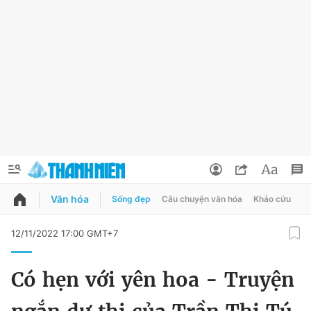
Văn hóa
Sống đẹp
Câu chuyện văn hóa
Khảo cứu
X
QUẢNG CÁO
ĐẶT BÁO
12/11/2022 17:00 GMT+7
Thông tin tài khoản
Có hẹn với yên hoa - Truyện
Đổi mật khẩu
Chuyên mục
Tin đã lưu