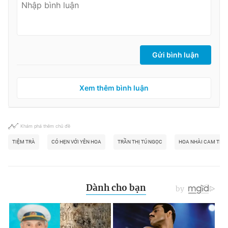
Gửi bình luận
Xem thêm bình luận
Khám phá thêm chủ đề
TIỆM TRÀ
CÓ HẸN VỚI YÊN HOA
TRẦN THỊ TÚ NGỌC
HOA NHÀI CAM THẢ