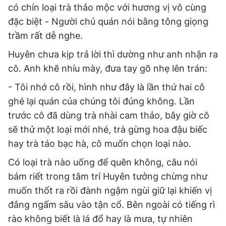
có chín loại trà thảo mộc với hương vị vô cùng
đặc biệt - Người chủ quán nói bằng tông giọng
trầm rất dễ nghe.
Huyên chưa kịp trả lời thì dường như anh nhận ra
cô. Anh khẽ nhíu mày, đưa tay gõ nhẹ lên trán:
- Tôi nhớ cô rồi, hình như đây là lần thứ hai cô
ghé lại quán của chúng tôi đúng không. Lần
trước cô đã dùng trà nhài cam thảo, bây giờ cô
sẽ thử một loại mới nhé, trà gừng hoa đậu biếc
hay trà táo bạc hà, cô muốn chọn loại nào.
Có loại trà nào uống để quên không, câu nói
bám riết trong tâm trí Huyên tưởng chừng như
muốn thốt ra rồi đành ngậm ngùi giữ lại khiến vị
đắng ngấm sâu vào tận cổ. Bên ngoài có tiếng rì
rào không biết là lá đổ hay là mưa, tự nhiên