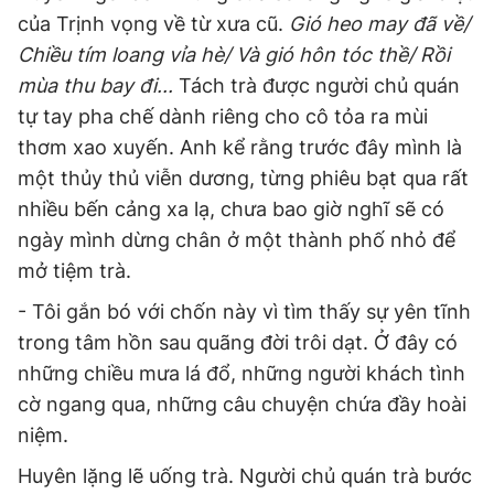
của Trịnh vọng về từ xưa cũ.
Gió heo may đã về/
Chiều tím loang vỉa hè/ Và gió hôn tóc thề/ Rồi
mùa thu bay đi...
Tách trà được người chủ quán
tự tay pha chế dành riêng cho cô tỏa ra mùi
thơm xao xuyến. Anh kể rằng trước đây mình là
một thủy thủ viễn dương, từng phiêu bạt qua rất
nhiều bến cảng xa lạ, chưa bao giờ nghĩ sẽ có
ngày mình dừng chân ở một thành phố nhỏ để
mở tiệm trà.
- Tôi gắn bó với chốn này vì tìm thấy sự yên tĩnh
trong tâm hồn sau quãng đời trôi dạt. Ở đây có
những chiều mưa lá đổ, những người khách tình
cờ ngang qua, những câu chuyện chứa đầy hoài
niệm.
Huyên lặng lẽ uống trà. Người chủ quán trà bước