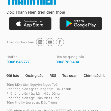
Đọc Thanh Niên trên điện thoại
Theo dõi báo trên
Hotline
Liên hệ quảng cáo
0906 645 777
0908 780 404
Đặt báo
Quảng cáo
RSS
Tòa soạn
Chính sách bảo
Tổng biên tập: Nguyễn Ngọc Toàn
Phó tổng biên tập thường trực: Hải Thành
Phó tổng biên tập: Lâm Hiếu Dũng
Phó tổng biên tập: Trần Việt Hưng
Tổng thư ký tòa soạn: Đức Trung
Giấy phép xuất bản số 110/GP - BTTTT cấp ngày 24.3.2020