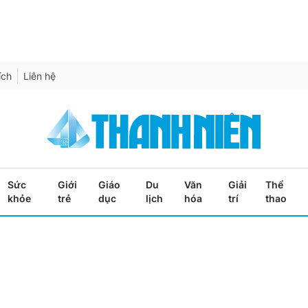
ích
Liên hệ
Sức
Giới
Giáo
Du
Văn
Giải
Thể
khỏe
trẻ
dục
lịch
hóa
trí
thao