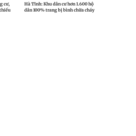
g cư,
Hà Tĩnh: Khu dân cư hơn 1.600 hộ
 thiếu
dân 100% trang bị bình chữa cháy