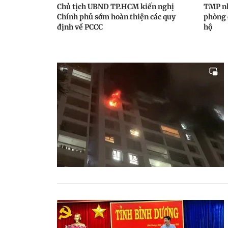
Chủ tịch UBND TP.HCM kiến nghị
TMP nh
Chính phủ sớm hoàn thiện các quy
phòng 
định về PCCC
hộ