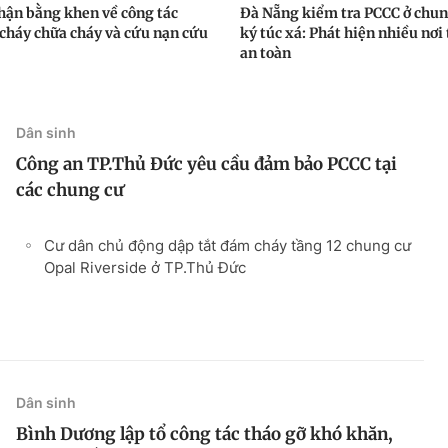
ận bằng khen về công tác
Đà Nẵng kiểm tra PCCC ở chun
cháy chữa cháy và cứu nạn cứu
ký túc xá: Phát hiện nhiều nơi
an toàn
Dân sinh
Công an TP.Thủ Đức yêu cầu đảm bảo PCCC tại
các chung cư
Cư dân chủ động dập tắt đám cháy tầng 12 chung cư
Opal Riverside ở TP.Thủ Đức
Dân sinh
Bình Dương lập tổ công tác tháo gỡ khó khăn,