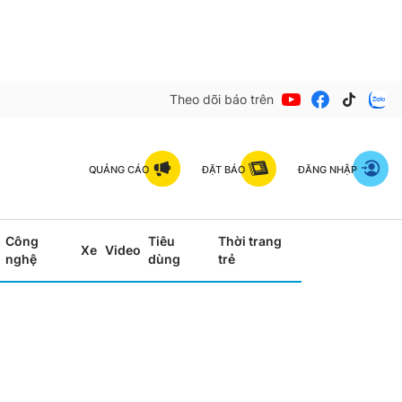
Theo dõi báo trên
QUẢNG CÁO
ĐẶT BÁO
ĐĂNG NHẬP
Công
Tiêu
Thời trang
Xe
Video
nghệ
dùng
trẻ