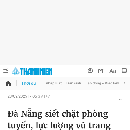
Thời sự
Pháp luật
Dân sinh
Lao động - Việc làm
Quy
QUẢNG CÁO
ĐẶT BÁO
23/09/2025 17:05 GMT+7
Thông tin tài khoản
Đà Nẵng siết chặt phòng
Đổi mật khẩu
Chuyên mục
tuyến, lực lượng vũ trang
Tin đã lưu