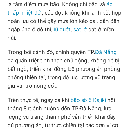
là tâm điểm mưa bão. Không chỉ bão và
áp
Giấy phép xuất bản số 110/GP - BTTTT cấp ngày 24.3.2020
© 2003-2026 Bản quyền thuộc về Báo Thanh Niên. Cấm sao
thấp nhiệt đới
, các đợt không khí lạnh kết hợp
chép dưới mọi hình thức nếu không có sự chấp thuận bằng văn
hoàn lưu có thể gây mưa lớn kéo dài, dẫn đến
bản. Phát triển bởi ePi Technologies, JSC.
ngập úng ở đô thị,
lũ quét
,
sạt lở
đất ở miền
núi.
Trong bối cảnh đó, chính quyền TP.
Đà Nẵng
đã quán triệt tinh thần chủ động, không để bị
bất ngờ, triển khai đồng bộ phương án phòng
chống thiên tai, trong đó lực lượng vũ trang
giữ vai trò nòng cốt.
Trên thực tế, ngay cả khi
bão số 5 Kajiki
hồi
tháng 8 ít ảnh hưởng đến TP.Đà Nẵng, lực
lượng vũ trang thành phố vẫn triển khai đầy
đủ phương án, từ trực chiến tại các đơn vị cơ