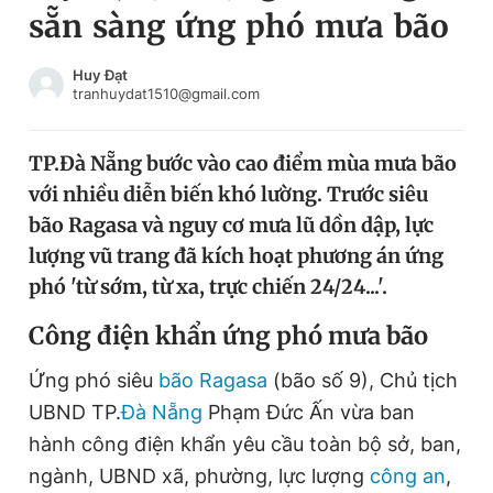
sẵn sàng ứng phó mưa bão
Chuyên mục khác
Tin đã xem
Chào ngày mới
Tin 24h
Huy Đạt
tranhuydat1510@gmail.com
Đăng xuất
Tin thị trường
Tin 360
TP.Đà Nẵng bước vào cao điểm mùa mưa bão
với nhiều diễn biến khó lường. Trước siêu
Video
Magazine
bão Ragasa và nguy cơ mưa lũ dồn dập, lực
lượng vũ trang đã kích hoạt phương án ứng
phó 'từ sớm, từ xa, trực chiến 24/24...'.
Sản phẩm khác
Công điện khẩn ứng phó mưa bão
Tiện ích
Bạn cần biết
Ứng phó siêu
bão Ragasa
(bão số 9), Chủ tịch
Thông tin tòa soạn
Liên hệ quảng cáo
UBND TP.
Đà Nẵng
Phạm Đức Ấn vừa ban
hành công điện khẩn yêu cầu toàn bộ sở, ban,
ngành, UBND xã, phường, lực lượng
công an
,