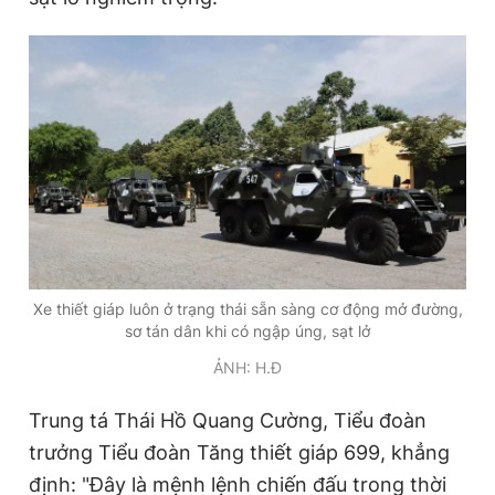
Xe thiết giáp luôn ở trạng thái sẵn sàng cơ động mở đường,
sơ tán dân khi có ngập úng, sạt lở
ẢNH: H.Đ
Trung tá Thái Hồ Quang Cường, Tiểu đoàn
trưởng Tiểu đoàn Tăng thiết giáp 699, khẳng
định: "Đây là mệnh lệnh chiến đấu trong thời