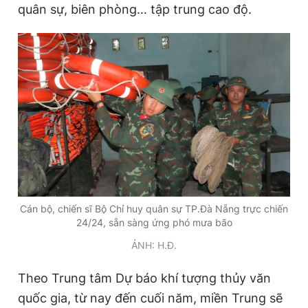
quân sự, biên phòng… tập trung cao độ.
Đọc Thanh Niên trên điện thoại
Theo dõi báo trên
Hotline
Liên hệ quảng cáo
0906 645 777
0908 780 404
Cán bộ, chiến sĩ Bộ Chỉ huy quân sự TP.Đà Nẵng trực chiến
24/24, sẵn sàng ứng phó mưa bão
Đặt báo
Quảng cáo
RSS
Tòa soạn
Chính sách bảo
ẢNH: H.Đ.
Tổng biên tập: Nguyễn Ngọc Toàn
Phó tổng biên tập thường trực: Hải Thành
Phó tổng biên tập: Lâm Hiếu Dũng
Theo Trung tâm Dự báo khí tượng thủy văn
Phó tổng biên tập: Trần Việt Hưng
quốc gia, từ nay đến cuối năm, miền Trung sẽ
Tổng thư ký tòa soạn: Đức Trung