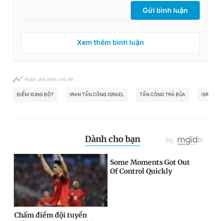
Gửi bình luận
Xem thêm bình luận
Khám phá thêm chủ đề
ĐIỂM XUNG ĐỘT
IRAN TẤN CÔNG ISRAEL
TẤN CÔNG TRẢ ĐŨA
ISRAEL