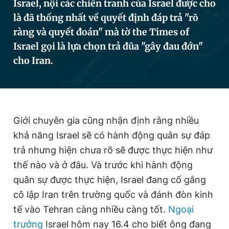
Israel, nội các chiến tranh của Israel được cho
là đã thống nhất về quyết định đáp trả "rõ
ràng và quyết đoán" mà tờ the Times of
Đọc Thanh Niên trên điện thoại
Israel gọi là lựa chọn trả đũa "gây đau đớn"
cho Iran.
Theo dõi báo trên
Giới chuyên gia cũng nhận định rằng nhiều
Hotline
Liên hệ quảng cáo
khả năng Israel sẽ có hành động quân sự đáp
0906 645 777
0908 780 404
trả nhưng hiện chưa rõ sẽ được thực hiện như
thế nào và ở đâu. Và trước khi hành động
Đặt báo
Quảng cáo
RSS
Tòa soạn
Chính sách bảo
quân sự được thực hiện, Israel đang cố gắng
Tổng biên tập: Nguyễn Ngọc Toàn
cô lập Iran trên trường quốc và đánh đòn kinh
Phó tổng biên tập thường trực: Hải Thành
Phó tổng biên tập: Lâm Hiếu Dũng
tế vào Tehran càng nhiều càng tốt.
Ngoại
Phó tổng biên tập: Trần Việt Hưng
Tổng thư ký tòa soạn: Đức Trung
trưởng
Israel hôm nay 16.4 cho biết ông đang