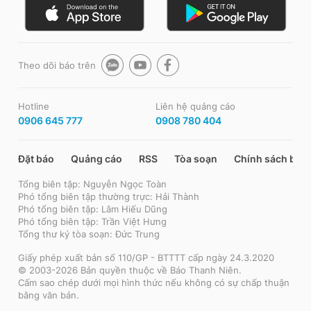
Theo dõi báo trên
Hotline
Liên hệ quảng cáo
0906 645 777
0908 780 404
Đặt báo
Quảng cáo
RSS
Tòa soạn
Chính sách bảo
Tổng biên tập: Nguyễn Ngọc Toàn
Phó tổng biên tập thường trực: Hải Thành
Phó tổng biên tập: Lâm Hiếu Dũng
Phó tổng biên tập: Trần Việt Hưng
Tổng thư ký tòa soạn: Đức Trung
Giấy phép xuất bản số 110/GP - BTTTT cấp ngày 24.3.2020
© 2003-2026 Bản quyền thuộc về Báo Thanh Niên.
Cấm sao chép dưới mọi hình thức nếu không có sự chấp thuận
bằng văn bản.