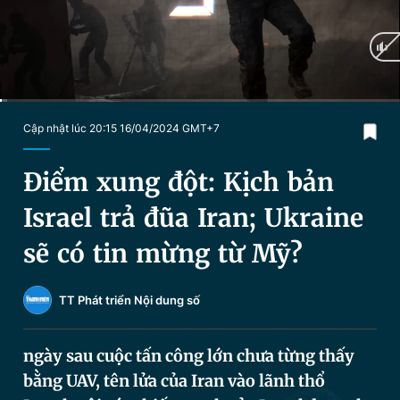
Chuyên mục khác
Tin đã xem
Chào ngày mới
Tin 24h
Đăng xuất
Tin thị trường
Tin 360
Current
0:07
/
Duration
21:58
Cập nhật lúc 20:15 16/04/2024 GMT+7
Time
Video
Magazine
Điểm xung đột: Kịch bản
Israel trả đũa Iran; Ukraine
Sản phẩm khác
sẽ có tin mừng từ Mỹ?
Tiện ích
Bạn cần biết
TT Phát triển Nội dung số
Thông tin tòa soạn
Liên hệ quảng cáo
ngày sau cuộc tấn công lớn chưa từng thấy
bằng UAV, tên lửa của Iran vào lãnh thổ