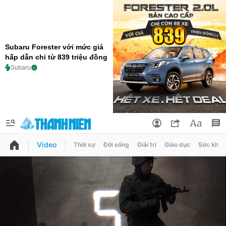
Subaru Forester với mức giá
hấp dẫn chỉ từ 839 triệu đồng
Subaru
Video
Thời sự
Đời sống
Giải trí
Giáo dục
Sức khỏe
QUẢNG CÁO
ĐẶT BÁO
Thông tin tài khoản
Đổi mật khẩu
Chuyên mục
Tin đã lưu