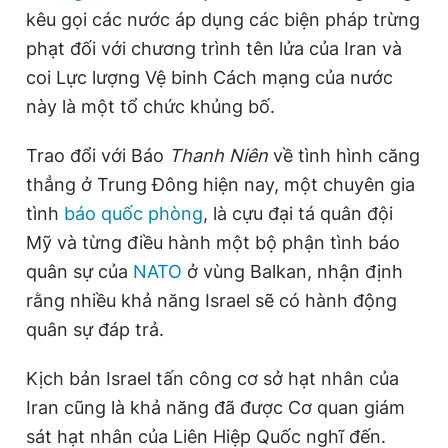
kêu gọi các nước áp dụng các biện pháp trừng
Giấy phép xuất bản số 110/GP - BTTTT cấp ngày 24.3.2020
© 2003-2026 Bản quyền thuộc về Báo Thanh Niên. Cấm sao
phạt đối với chương trình tên lửa của Iran và
chép dưới mọi hình thức nếu không có sự chấp thuận bằng văn
bản. Phát triển bởi ePi Technologies, JSC.
coi Lực lượng Vệ binh Cách mạng của nước
này là một tổ chức khủng bố.
Trao đổi với Báo
Thanh Niên
về tình hình căng
thẳng ở Trung Đông hiện nay, một chuyên gia
tình
báo quốc phòng
, là cựu đại tá quân đội
Mỹ và từng điều hành một bộ phận tình báo
quân sự của
NATO
ở vùng Balkan, nhận định
rằng nhiều khả năng Israel sẽ có hành động
quân sự đáp trả.
Kịch bản Israel tấn công cơ sở hạt nhân của
Iran cũng là khả năng đã được Cơ quan giám
sát hạt nhân của Liên Hiệp Quốc nghĩ đến.