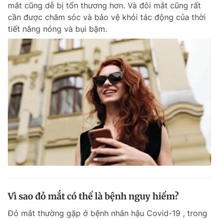
mắt cũng dễ bị tổn thương hơn. Và đôi mắt cũng rất
cần được chăm sóc và bảo vệ khỏi tác động của thời
tiết nắng nóng và bụi bặm.
Đọc Thanh Niên trên điện thoại
Theo dõi báo trên
Hotline
Liên hệ quảng cáo
0906 645 777
0908 780 404
Đặt báo
Quảng cáo
RSS
Tòa soạn
Chính sách bảo m
Tổng biên tập: Nguyễn Ngọc Toàn
Phó tổng biên tập thường trực: Hải Thành
Phó tổng biên tập: Lâm Hiếu Dũng
Vì sao đỏ mắt có thể là bệnh nguy hiểm?
Phó tổng biên tập: Trần Việt Hưng
Tổng thư ký tòa soạn: Đức Trung
Đỏ mắt thường gặp ở bệnh nhân hậu Covid-19 , trong