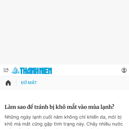
ĐỔ MẮT
QUẢNG CÁO
ĐẶT BÁO
Thông tin tài khoản
Làm sao để tránh bị khô mắt vào mùa lạnh?
Đổi mật khẩu
Những ngày lạnh cuối năm không chỉ khiến da, môi bị
Chuyên mục
khô mà mắt cũng gặp tình trạng này. Chảy nhiều nước
Tin đã lưu