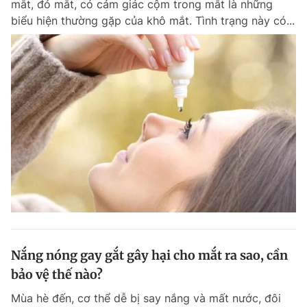
mắt, đỏ mắt, có cảm giác cộm trong mắt là những
Chuyên mục khác
biểu hiện thường gặp của khô mắt. Tình trạng này có...
Tin đã xem
Chào ngày mới
Tin 24h
Đăng xuất
Tin thị trường
Tin 360
Video
Magazine
Sản phẩm khác
Tiện ích
Bạn cần biết
Thông tin tòa soạn
Liên hệ quảng cáo
Nắng nóng gay gắt gây hại cho mắt ra sao, cần
bảo vệ thế nào?
Mùa hè đến, cơ thể dễ bị say nắng và mất nước, đôi