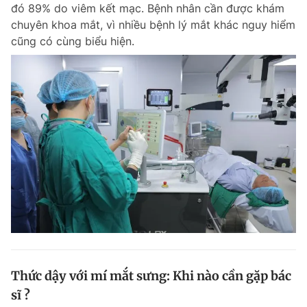
đó 89% do viêm kết mạc. Bệnh nhân cần được khám
Giấy phép xuất bản số 110/GP - BTTTT cấp ngày 24.3.2020
chuyên khoa mắt, vì nhiều bệnh lý mắt khác nguy hiểm
© 2003-2026 Bản quyền thuộc về Báo Thanh Niên. Cấm sao chép
dưới mọi hình thức nếu không có sự chấp thuận bằng văn bản.
cũng có cùng biểu hiện.
Phát triển bởi ePi Technologies, JSC.
Thức dậy với mí mắt sưng: Khi nào cần gặp bác
sĩ ?