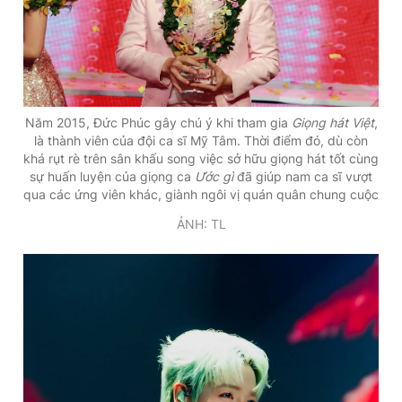
Giấy phép xuất bản số 110/GP - BTTTT cấp ngày 24.3.2020
© 2003-2026 Bản quyền thuộc về Báo Thanh Niên. Cấm sao
chép dưới mọi hình thức nếu không có sự chấp thuận bằng văn
bản. Phát triển bởi ePi Technologies, JSC.
Năm 2015, Đức Phúc gây chú ý khi tham gia
Giọng hát Việt
,
là thành viên của đội ca sĩ Mỹ Tâm. Thời điểm đó, dù còn
khá rụt rè trên sân khấu song việc sở hữu giọng hát tốt cùng
sự huấn luyện của giọng ca
Ước gì
đã giúp nam ca sĩ vượt
qua các ứng viên khác, giành ngôi vị quán quân chung cuộc
ẢNH: TL