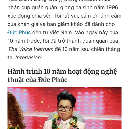
nhận cúp quán quân, giọng ca sinh năm 1996
xúc động chia sẻ: “Tôi rất vui, cảm ơn tình cảm
Đọc Thanh Niên trên điện thoại
của khán giả và ban giám khảo đã dành cho
Đức Phúc
đến từ Việt Nam. Vào ngày này của
10 năm trước, tôi đã trở thành quán quân của
The Voice Vietnam
để 10 năm sau chiến thắng
Theo dõi báo trên
tại
Intervision
".
Hành trình 10 năm hoạt động nghệ
Hotline
Liên hệ quảng cáo
0906 645 777
0908 780 404
thuật của Đức Phúc
Đặt báo
Quảng cáo
RSS
Tòa soạn
Chính sách bảo
Tổng biên tập: Nguyễn Ngọc Toàn
Phó tổng biên tập thường trực: Hải Thành
Phó tổng biên tập: Lâm Hiếu Dũng
Phó tổng biên tập: Trần Việt Hưng
Tổng thư ký tòa soạn: Đức Trung