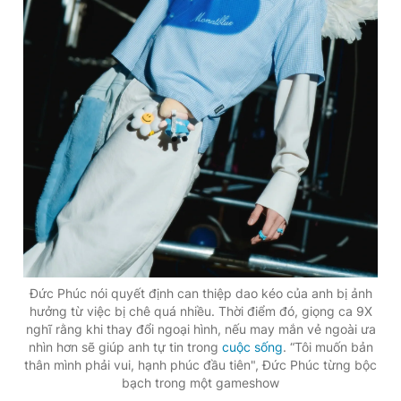
Đức Phúc nói quyết định can thiệp dao kéo của anh bị ảnh
hưởng từ việc bị chê quá nhiều. Thời điểm đó, giọng ca 9X
nghĩ rằng khi thay đổi ngoại hình, nếu may mắn vẻ ngoài ưa
nhìn hơn sẽ giúp anh tự tin trong
cuộc sống
. “Tôi muốn bản
thân mình phải vui, hạnh phúc đầu tiên", Đức Phúc từng bộc
bạch trong một gameshow