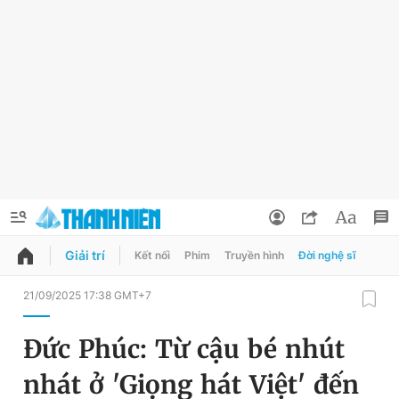
Giải trí
Kết nối
Phim
Truyền hình
Đời nghệ sĩ
QUẢNG CÁO
ĐẶT BÁO
21/09/2025 17:38 GMT+7
Thông tin tài khoản
Đức Phúc: Từ cậu bé nhút
Đổi mật khẩu
Chuyên mục
nhát ở 'Giọng hát Việt' đến
Tin đã lưu