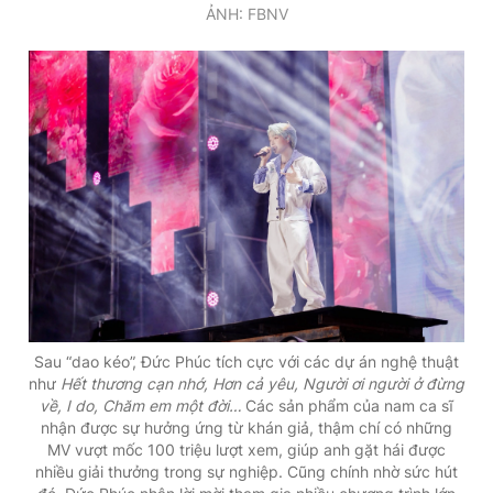
ẢNH: FBNV
Sau “dao kéo”, Đức Phúc tích cực với các dự án nghệ thuật
như
Hết thương cạn nhớ, Hơn cả yêu, Người ơi người ở đừng
về, I do, Chăm em một đời…
Các sản phẩm của nam ca sĩ
nhận được sự hưởng ứng từ khán giả, thậm chí có những
MV vượt mốc 100 triệu lượt xem, giúp anh gặt hái được
nhiều giải thưởng trong sự nghiệp. Cũng chính nhờ sức hút