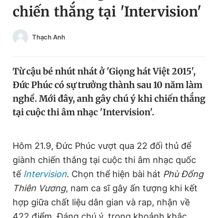
chiến thắng tại 'Intervision'
Chuyên mục khác
Tin đã xem
Chào ngày mới
Tin 24h
Thạch Anh
Đăng xuất
Tin thị trường
Tin 360
Từ cậu bé nhút nhát ở 'Giọng hát Việt 2015',
Đức Phúc có sự trưởng thành sau 10 năm làm
Video
Magazine
nghề. Mới đây, anh gây chú ý khi chiến thắng
tại cuộc thi âm nhạc 'Intervision'.
Sản phẩm khác
Hôm 21.9, Đức Phúc vượt qua 22 đối thủ để
Tiện ích
Bạn cần biết
giành chiến thắng tại cuộc thi âm nhạc quốc
tế
Intervision
. Chọn thể hiện bài hát
Phù Đổng
Thông tin tòa soạn
Liên hệ quảng cáo
Thiên Vương
, nam ca sĩ gây ấn tượng khi kết
hợp giữa chất liệu dân gian và rap, nhận về
422 điểm. Đáng chú ý, trong khoảnh khắc