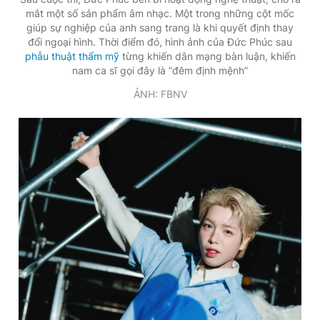
mắt một số sản phẩm âm nhạc. Một trong những cột mốc
giúp sự nghiệp của anh sang trang là khi quyết định thay
đổi ngoại hình. Thời điểm đó, hình ảnh của Đức Phúc sau
phẫu thuật thẩm mỹ
từng khiến dân mạng bàn luận, khiến
nam ca sĩ gọi đây là “đêm định mệnh”
ẢNH: FBNV