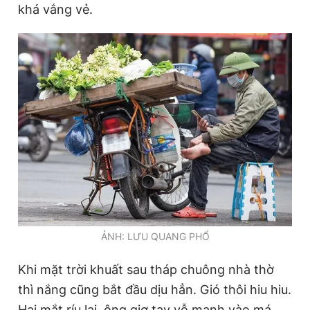
khá vắng vẻ.
Giấy phép xuất bản số 110/GP - BTTTT cấp ngày 24.3.2020
© 2003-2026 Bản quyền thuộc về Báo Thanh Niên. Cấm sao
chép dưới mọi hình thức nếu không có sự chấp thuận bằng văn
bản. Phát triển bởi ePi Technologies, JSC.
ẢNH: LƯU QUANG PHỔ
Khi mặt trời khuất sau tháp chuông nhà thờ
thì nắng cũng bắt đầu dịu hẳn. Gió thôi hiu hiu.
Hai mắt ríu lại, ông giơ tay vỗ mạnh vào má,