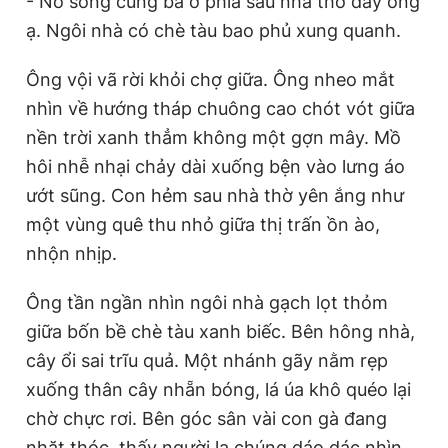
- Nó sống cùng bà ở phía sau nhà thờ đấy ông
ạ. Ngôi nhà có chè tàu bao phủ xung quanh.
Ông vội vã rời khỏi chợ giữa. Ông nheo mắt
nhìn về hướng tháp chuông cao chót vót giữa
nền trời xanh thẳm không một gợn mây. Mồ
hôi nhễ nhại chảy dài xuống bện vào lưng áo
ướt sũng. Con hẻm sau nhà thờ yên ắng như
một vùng quê thu nhỏ giữa thị trấn ồn ào,
nhộn nhịp.
Ông tần ngần nhìn ngôi nhà gạch lọt thỏm
giữa bốn bề chè tàu xanh biếc. Bên hông nhà,
cây ổi sai trĩu quả. Một nhánh gãy nằm rẹp
xuống thân cây nhẵn bóng, lá úa khô quéo lại
chờ chực rơi. Bên góc sân vài con gà đang
nhặt thóc, thấy người lạ chúng dáo dác nhìn