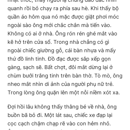
quanh rồi bỏ chạy ra phía sau hè. Khi thấy bộ
quần áo hôm qua nó mặc được giặt phơi móc
ngoài sào ông mới chắc chắn mà tiến vào.
Không có ai ở nhà. Ông rón rén ghé mắt vào
kẽ hở trên cửa sổ. Trong nhà chẳng có gì
ngoài chiếc giường gỗ, cái bàn nhựa và mấy
thứ đồ linh tinh. Đồ đạc được sắp xếp gọn
gàng, sạch sẽ. Bất chợt, đôi mắt dừng lại ở
chùm bưởi trắng tinh trên bàn thờ. Tò mò, ông
nheo mắt nhìn di ảnh của người phụ nữ trẻ.
Trong lòng ông quặn lên một nỗi niềm xót xa.
Đợi hồi lâu không thấy thằng bé về nhà, ông
buồn bã bỏ đi. Một lát sau, chiếc xe đạp lại
cọc cạch chậm chạp rẽ vào con hẻm nhỏ.