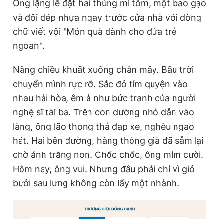
Ông lặng lẽ đặt hai thùng mì tôm, một bao gạo
và đôi dép nhựa ngay trước cửa nhà với dòng
chữ viết vội "Món quà dành cho đứa trẻ
ngoan".
Nắng chiều khuất xuống chân mây. Bầu trời
chuyển mình rực rỡ. Sắc đỏ tím quyện vào
nhau hài hòa, êm ả như bức tranh của người
nghệ sĩ tài ba. Trên con đường nhỏ dẫn vào
làng, ông lão thong thả đạp xe, nghêu ngao
hát. Hai bên đường, hàng thông già đã sẫm lại
chờ ánh trăng non. Chốc chốc, ông mỉm cười.
Hôm nay, ông vui. Nhưng đâu phải chỉ vì giỏ
bưởi sau lưng không còn lấy một nhành.