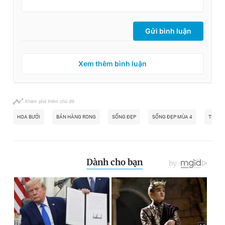
Gửi bình luận
Xem thêm bình luận
Khám phá thêm chủ đề
HOA BƯỞI
BÁN HÀNG RONG
SỐNG ĐẸP
SỐNG ĐẸP MÙA 4
TRUYỆ