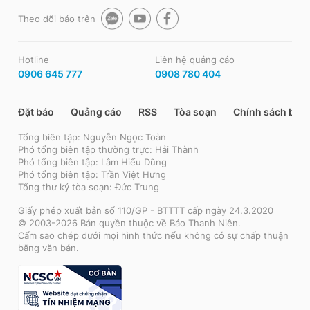
Theo dõi báo trên
Hotline
Liên hệ quảng cáo
0906 645 777
0908 780 404
Đặt báo
Quảng cáo
RSS
Tòa soạn
Chính sách bảo
Tổng biên tập: Nguyễn Ngọc Toàn
Phó tổng biên tập thường trực: Hải Thành
Phó tổng biên tập: Lâm Hiếu Dũng
Phó tổng biên tập: Trần Việt Hưng
Tổng thư ký tòa soạn: Đức Trung
Giấy phép xuất bản số 110/GP - BTTTT cấp ngày 24.3.2020
© 2003-2026 Bản quyền thuộc về Báo Thanh Niên.
Cấm sao chép dưới mọi hình thức nếu không có sự chấp thuận
bằng văn bản.