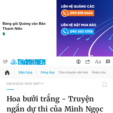
Bảng giá Quảng cáo Báo
Thanh Niên
Văn hóa
Sống đẹp
Câu chuyện văn hóa
Khảo cứu
X
QUẢNG CÁO
ĐẶT BÁO
09/10/2024 16:00 GMT+7
Thông tin tài khoản
Hoa bưởi trắng - Truyện
Đổi mật khẩu
Chuyên mục
ngắn dự thi của Minh Ngọc
Tin đã lưu