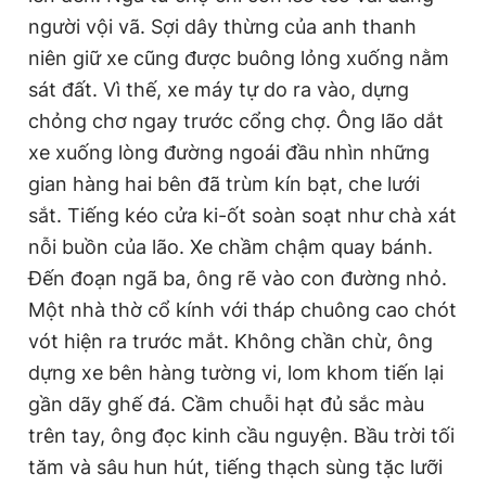
người vội vã. Sợi dây thừng của anh thanh
niên giữ xe cũng được buông lỏng xuống nằm
sát đất. Vì thế, xe máy tự do ra vào, dựng
chỏng chơ ngay trước cổng chợ. Ông lão dắt
xe xuống lòng đường ngoái đầu nhìn những
gian hàng hai bên đã trùm kín bạt, che lưới
sắt. Tiếng kéo cửa ki-ốt soàn soạt như chà xát
nỗi buồn của lão. Xe chầm chậm quay bánh.
Đến đoạn ngã ba, ông rẽ vào con đường nhỏ.
Một nhà thờ cổ kính với tháp chuông cao chót
vót hiện ra trước mắt. Không chần chừ, ông
dựng xe bên hàng tường vi, lom khom tiến lại
gần dãy ghế đá. Cầm chuỗi hạt đủ sắc màu
trên tay, ông đọc kinh cầu nguyện. Bầu trời tối
tăm và sâu hun hút, tiếng thạch sùng tặc lưỡi