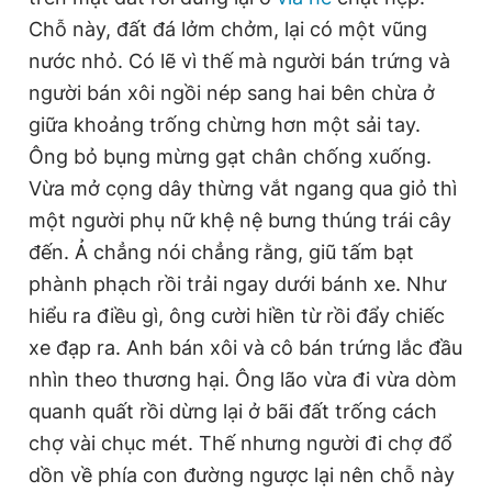
Chỗ này, đất đá lởm chởm, lại có một vũng
nước nhỏ. Có lẽ vì thế mà người bán trứng và
Đọc Thanh Niên trên điện thoại
người bán xôi ngồi nép sang hai bên chừa ở
giữa khoảng trống chừng hơn một sải tay.
Ông bỏ bụng mừng gạt chân chống xuống.
Vừa mở cọng dây thừng vắt ngang qua giỏ thì
Theo dõi báo trên
một người phụ nữ khệ nệ bưng thúng trái cây
đến. Ả chẳng nói chẳng rằng, giũ tấm bạt
Hotline
Liên hệ quảng cáo
phành phạch rồi trải ngay dưới bánh xe. Như
0906 645 777
0908 780 404
hiểu ra điều gì, ông cười hiền từ rồi đẩy chiếc
xe đạp ra. Anh bán xôi và cô bán trứng lắc đầu
Đặt báo
Quảng cáo
RSS
Tòa soạn
Chính sách bảo
nhìn theo thương hại. Ông lão vừa đi vừa dòm
Tổng biên tập: Nguyễn Ngọc Toàn
quanh quất rồi dừng lại ở bãi đất trống cách
Phó tổng biên tập thường trực: Hải Thành
Phó tổng biên tập: Lâm Hiếu Dũng
chợ vài chục mét. Thế nhưng người đi chợ đổ
Phó tổng biên tập: Trần Việt Hưng
dồn về phía con đường ngược lại nên chỗ này
Tổng thư ký tòa soạn: Đức Trung