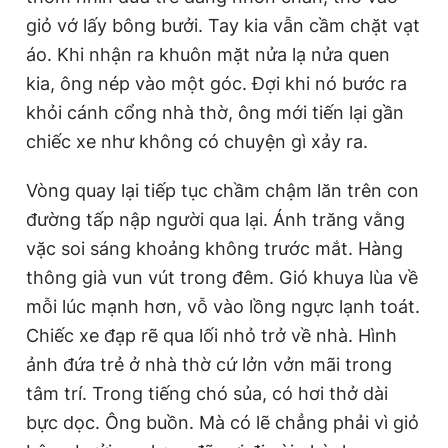
giỏ vớ lấy bông bưởi. Tay kia vẫn cầm chặt vạt
áo. Khi nhận ra khuôn mặt nửa lạ nửa quen
kia, ông nép vào một góc. Đợi khi nó bước ra
khỏi cánh cổng nhà thờ, ông mới tiến lại gần
chiếc xe như không có chuyện gì xảy ra.
Vòng quay lại tiếp tục chầm chậm lăn trên con
đường tấp nập người qua lại. Ánh trăng vằng
vặc soi sáng khoảng không trước mắt. Hàng
thông già vun vút trong đêm. Gió khuya lùa về
mỗi lúc mạnh hơn, vỗ vào lồng ngực lạnh toát.
Chiếc xe đạp rẽ qua lối nhỏ trở về nhà. Hình
ảnh đứa trẻ ở nhà thờ cứ lởn vởn mãi trong
tâm trí. Trong tiếng chó sủa, có hơi thở dài
bực dọc. Ông buồn. Mà có lẽ chẳng phải vì giỏ