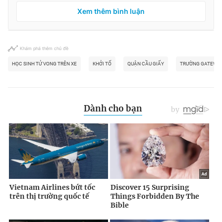
Xem thêm bình luận
Khám phá thêm chủ đề
HỌC SINH TỬ VONG TRÊN XE
KHỞI TỐ
QUẬN CẦU GIẤY
TRƯỜNG GATEWA