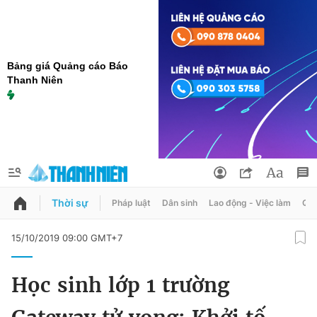
Bảng giá Quảng cáo Báo
Thanh Niên
Thời sự
Pháp luật
Dân sinh
Lao động - Việc làm
Quy
QUẢNG CÁO
ĐẶT BÁO
15/10/2019 09:00 GMT+7
Thông tin tài khoản
Học sinh lớp 1 trường
Đổi mật khẩu
Chuyên mục
Tin đã lưu