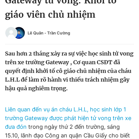
Gateway tử vong: Khởi tố
Chuyên mục khác
giáo viên chủ nhiệm
Tin đã xem
Chào ngày mới
Tin 24h
Đăng xuất
Lê Quân
-
Trần Cường
Tin thị trường
Tin 360
Sau hơn 2 tháng xảy ra sự việc học sinh tử vong
Video
Magazine
trên xe trường Gateway , Cơ quan CSĐT đã
quyết định khởi tố cô giáo chủ nhiệm của cháu
L.H.L để làm rõ hành vi thiếu trách nhiệm gây
Sản phẩm khác
hậu quả nghiêm trọng.
Tiện ích
Bạn cần biết
Liên quan đến vụ án cháu L.H.L, học sinh lớp 1
Thông tin tòa soạn
Liên hệ quảng cáo
trường Gateway được phát hiện tử vong trên xe
đưa đón
trong ngày thứ 2 đến trường, sáng
15.10, lãnh đạo Công an quận Cầu Giấy cho biết