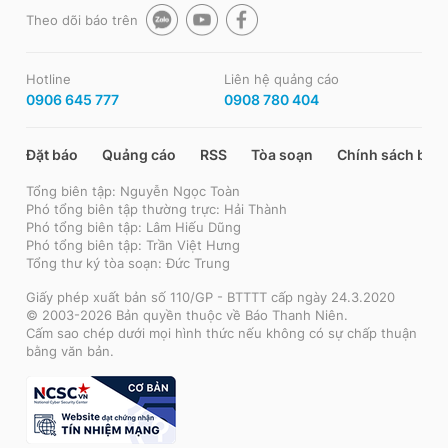
Theo dõi báo trên
Hotline
Liên hệ quảng cáo
0906 645 777
0908 780 404
Đặt báo
Quảng cáo
RSS
Tòa soạn
Chính sách bảo
Tổng biên tập: Nguyễn Ngọc Toàn
Phó tổng biên tập thường trực: Hải Thành
Phó tổng biên tập: Lâm Hiếu Dũng
Phó tổng biên tập: Trần Việt Hưng
Tổng thư ký tòa soạn: Đức Trung
Giấy phép xuất bản số 110/GP - BTTTT cấp ngày 24.3.2020
© 2003-2026 Bản quyền thuộc về Báo Thanh Niên.
Cấm sao chép dưới mọi hình thức nếu không có sự chấp thuận
bằng văn bản.