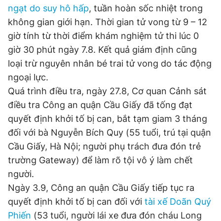
ngạt do suy hô hấp
, tuần hoàn sốc nhiệt trong
Giấy phép xuất bản số 110/GP - BTTTT cấp ngày 24.3.2020
© 2003-2026 Bản quyền thuộc về Báo Thanh Niên. Cấm sao
không gian giới hạn. Thời gian tử vong từ 9 – 12
chép dưới mọi hình thức nếu không có sự chấp thuận bằng văn
giờ tính từ thời điểm khám nghiệm tử thi lúc 0
bản. Phát triển bởi ePi Technologies, JSC.
giờ 30 phút ngày 7.8. Kết quả giám định cũng
loại trừ nguyên nhân bé trai tử vong do tác động
ngoại lực.
Quá trình điều tra, ngày 27.8, Cơ quan Cảnh sát
điều tra Công an quận Cầu Giấy đã tống đạt
quyết định khởi tố bị can, bắt tạm giam 3 tháng
đối với bà Nguyễn Bích Quy (55 tuổi, trú tại quận
Cầu Giấy, Hà Nội; người phụ trách đưa đón trẻ
trường Gateway) để làm rõ tội vô ý làm chết
người.
Ngày 3.9, Công an quận Cầu Giấy tiếp tục ra
quyết định khởi tố bị can đối với
tài xế Doãn Quý
Phiến
(53 tuổi, người lái xe đưa đón cháu Long