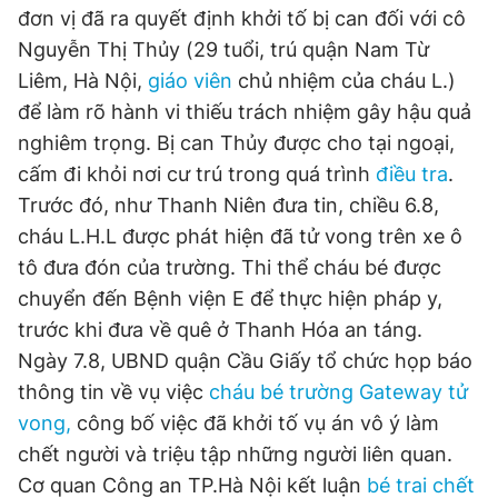
đơn vị đã ra quyết định khởi tố bị can đối với cô
Nguyễn Thị Thủy (29 tuổi, trú quận Nam Từ
Đọc Thanh Niên trên điện thoại
Liêm, Hà Nội,
giáo viên
chủ nhiệm của cháu L.)
để làm rõ hành vi thiếu trách nhiệm gây hậu quả
nghiêm trọng. Bị can Thủy được cho tại ngoại,
cấm đi khỏi nơi cư trú trong quá trình
điều tra
.
Trước đó, như Thanh Niên đưa tin, chiều 6.8,
Theo dõi báo trên
cháu L.H.L được phát hiện đã tử vong trên xe ô
tô đưa đón của trường. Thi thể cháu bé được
Hotline
Liên hệ quảng cáo
chuyển đến Bệnh viện E để thực hiện pháp y,
0906 645 777
0908 780 404
trước khi đưa về quê ở Thanh Hóa an táng.
Ngày 7.8, UBND quận Cầu Giấy tổ chức họp báo
Đặt báo
Quảng cáo
RSS
Tòa soạn
Chính sách bảo
thông tin về vụ việc
cháu bé trường Gateway tử
Tổng biên tập: Nguyễn Ngọc Toàn
vong,
công bố việc đã khởi tố vụ án vô ý làm
Phó tổng biên tập thường trực: Hải Thành
Phó tổng biên tập: Lâm Hiếu Dũng
chết người và triệu tập những người liên quan.
Phó tổng biên tập: Trần Việt Hưng
Tổng thư ký tòa soạn: Đức Trung
Cơ quan Công an TP.Hà Nội kết luận
bé trai chết