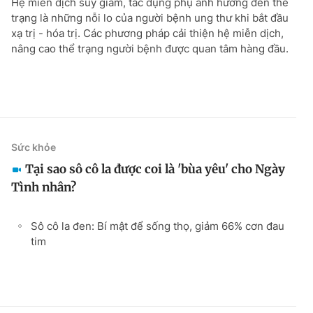
Hệ miễn dịch suy giảm, tác dụng phụ ảnh hưởng đến thể
trạng là những nỗi lo của người bệnh ung thư khi bắt đầu
xạ trị - hóa trị. Các phương pháp cải thiện hệ miễn dịch,
nâng cao thể trạng người bệnh được quan tâm hàng đầu.
Sức khỏe
Tại sao sô cô la được coi là 'bùa yêu' cho Ngày
Tình nhân?
Sô cô la đen: Bí mật để sống thọ, giảm 66% cơn đau
tim