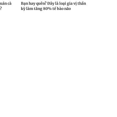
quán cà
Bạn hay quên? Đây là loại gia vị thần
?
kỳ làm tăng 80% tế bào não