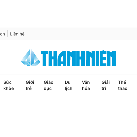
ích
Liên hệ
Sức
Giới
Giáo
Du
Văn
Giải
Thể
khỏe
trẻ
dục
lịch
hóa
trí
thao