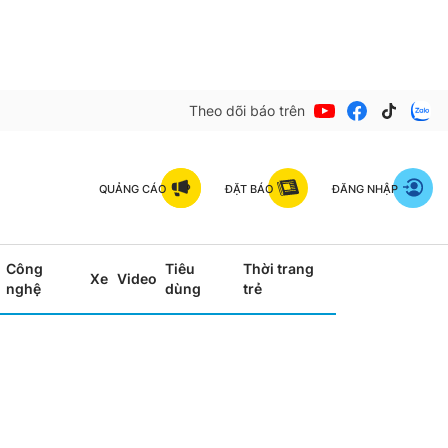
Theo dõi báo trên
QUẢNG CÁO
ĐẶT BÁO
ĐĂNG NHẬP
Công
Tiêu
Thời trang
Xe
Video
nghệ
dùng
trẻ