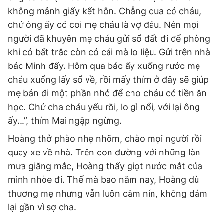
không mảnh giấy kết hôn. Chẳng qua có cháu,
chứ ông ấy có coi mẹ cháu là vợ đâu. Nên mọi
người đã khuyên mẹ cháu gửi sổ đất đi để phòng
khi có bất trắc còn có cái mà lo liệu. Gửi trên nhà
bác Minh đấy. Hôm qua bác ấy xuống rước mẹ
cháu xuống lấy sổ về, rồi mấy thím ở đây sẽ giúp
mẹ bán đi một phần nhỏ để cho cháu có tiền ăn
học. Chứ cha cháu yếu rồi, lo gì nổi, với lại ông
ấy...”, thím Mai ngập ngừng.
Hoàng thở phào nhẹ nhõm, chào mọi người rồi
quay xe về nhà. Trên con đường với những làn
mưa giăng mắc, Hoàng thấy giọt nước mắt của
mình nhòe đi. Thế mà bao năm nay, Hoàng dù
thương mẹ nhưng vẫn luôn câm nín, không dám
lại gần vì sợ cha.