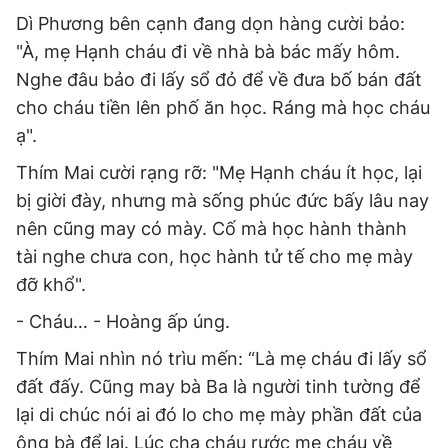
Dì Phương bên cạnh đang dọn hàng cười bảo:
"À, mẹ Hạnh cháu đi về nhà bà bác mấy hôm.
Nghe đâu bảo đi lấy sổ đỏ để về đưa bố bán đất
cho cháu tiền lên phố ăn học. Ráng mà học cháu
ạ".
Thím Mai cười rạng rỡ: "Mẹ Hạnh cháu ít học, lại
bị giời đày, nhưng mà sống phúc đức bấy lâu nay
nên cũng may có mày. Cố mà học hành thành
tài nghe chưa con, học hành tử tế cho mẹ mày
đỡ khổ".
- Cháu… - Hoàng ấp úng.
Thím Mai nhìn nó trìu mến: “Là mẹ cháu đi lấy sổ
đất đấy. Cũng may bà Ba là người tinh tường để
lại di chúc nói ai đó lo cho mẹ mày phần đất của
ông bà để lại. Lúc cha cháu rước mẹ cháu về