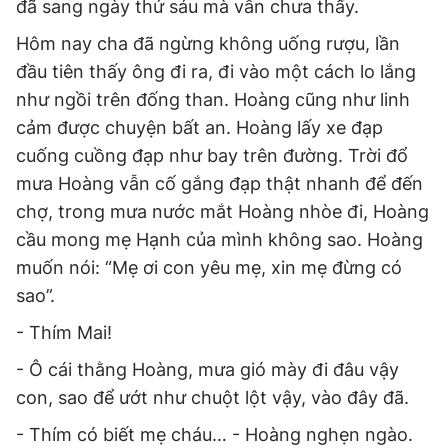
đã sang ngày thứ sáu mà vẫn chưa thấy.
Hôm nay cha đã ngừng không uống rượu, lần
đầu tiên thấy ông đi ra, đi vào một cách lo lắng
như ngồi trên đống than. Hoàng cũng như linh
cảm được chuyện bất an. Hoàng lấy xe đạp
cuống cuồng đạp như bay trên đường. Trời đổ
mưa Hoàng vẫn cố gắng đạp thật nhanh để đến
chợ, trong mưa nước mắt Hoàng nhòe đi, Hoàng
cầu mong mẹ Hạnh của mình không sao. Hoàng
muốn nói: “Mẹ ơi con yêu mẹ, xin mẹ đừng có
sao”.
- Thím Mai!
- Ô cái thằng Hoàng, mưa gió mày đi đâu vậy
con, sao để ướt như chuột lột vậy, vào đây đã.
- Thím có biết mẹ cháu… - Hoàng nghẹn ngào.