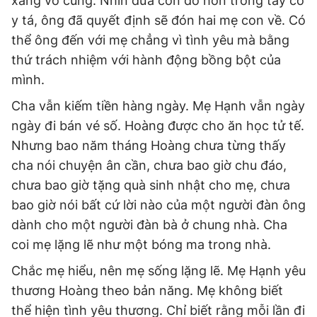
xang vô cùng. Nhìn đứa con đỏ hỏn trong tay cô
y tá, ông đã quyết định sẽ đón hai mẹ con về. Có
thể ông đến với mẹ chẳng vì tình yêu mà bằng
thứ trách nhiệm với hành động bồng bột của
mình.
Cha vẫn kiếm tiền hàng ngày. Mẹ Hạnh vẫn ngày
ngày đi bán vé số. Hoàng được cho ăn học tử tế.
Nhưng bao năm tháng Hoàng chưa từng thấy
cha nói chuyện ân cần, chưa bao giờ chu đáo,
chưa bao giờ tặng quà sinh nhật cho mẹ, chưa
bao giờ nói bất cứ lời nào của một người đàn ông
dành cho một người đàn bà ở chung nhà. Cha
coi mẹ lặng lẽ như một bóng ma trong nhà.
Chắc mẹ hiểu, nên mẹ sống lặng lẽ. Mẹ Hạnh yêu
thương Hoàng theo bản năng. Mẹ không biết
thể hiện tình yêu thương. Chỉ biết rằng mỗi lần đi