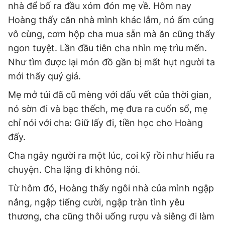
nhà để bố ra đầu xóm đón mẹ về. Hôm nay
Hoàng thấy căn nhà mình khác lắm, nó ấm cúng
vô cùng, cơm hộp cha mua sẵn mà ăn cũng thấy
ngon tuyệt. Lần đầu tiên cha nhìn mẹ trìu mến.
Như tìm được lại món đồ gần bị mất hụt người ta
mới thấy quý giá.
Mẹ mở túi đã cũ mèng với dấu vết của thời gian,
nó sờn đi và bạc thếch, mẹ đưa ra cuốn sổ, mẹ
chỉ nói với cha: Giữ lấy đi, tiền học cho Hoàng
đấy.
Cha ngây người ra một lúc, coi kỹ rồi như hiểu ra
chuyện. Cha lặng đi không nói.
Từ hôm đó, Hoàng thấy ngôi nhà của mình ngập
nắng, ngập tiếng cười, ngập tràn tình yêu
thương, cha cũng thôi uống rượu và siêng đi làm