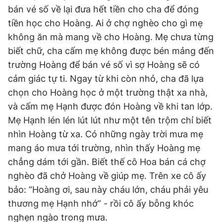
bán vé số về lại đưa hết tiền cho cha để đóng
tiền học cho Hoàng. Ai ở chợ nghèo cho gì mẹ
không ăn mà mang về cho Hoàng. Mẹ chưa từng
biết chữ, cha cấm mẹ không được bén mảng đến
trường Hoàng để bán vé số vì sợ Hoàng sẽ có
cảm giác tự ti. Ngay từ khi còn nhỏ, cha đã lựa
chọn cho Hoàng học ở một trường thật xa nhà,
và cấm mẹ Hạnh được đón Hoàng về khi tan lớp.
Mẹ Hạnh lén lén lút lút như một tên trộm chỉ biết
nhìn Hoàng từ xa. Có những ngày trời mưa mẹ
mang áo mưa tới trường, nhìn thấy Hoàng mẹ
chẳng dám tới gần. Biết thế cô Hoa bán cá chợ
nghèo đã chở Hoàng về giúp mẹ. Trên xe cô ấy
bảo: “Hoàng ơi, sau này cháu lớn, cháu phải yêu
thương mẹ Hạnh nhớ” - rồi cô ấy bỗng khóc
nghẹn ngào trong mưa.