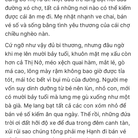
đường xó chợ, tất cả những nơi nào có thể kiếm
được cái ăn mẹ đi. Mẹ nhặt nhạnh ve chai, bán
vé số và sống bằng tình yêu thương của cái chợ
chiều nghèo nàn.
Cứ ngỡ như vậy đủ bi thương, nhưng đâu ngờ
khi mẹ lên mười bảy tuổi, khuôn mặt mẹ xấu còn
hơn cả Thị Nở, méo xệch quai hàm, mắt lé, gò
má cao, lông mày rậm không bao giờ được tỉa
tót, mái tóc bết vì bụi mù của đường. Người mẹ
vốn suy dinh dưỡng từ bé nên lùn, nhỏ con, mới
có mười bảy tuổi mà lưng mẹ gù xuống như một
bà già. Mẹ lang bạt tất cả các con xóm nhỏ để
bán vé số kiếm ăn qua ngày. Thế rồi, những đứa
trời ơi đất hỡi độ xe để đua trong đêm canh tàn,
xủi rủi sao chúng tông phải mẹ Hạnh đi bán vé