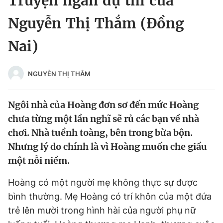
Truyện ngắn dự thi của
Chuyên mục khác
Nguyễn Thị Thắm (Đồng
Tin đã xem
Chào ngày mới
Tin 24h
Nai)
Đăng xuất
Tin thị trường
Tin 360
NGUYỄN THỊ THẮM
Video
Magazine
Ngôi nhà của Hoàng đơn sơ đến mức Hoàng
chưa từng một lần nghĩ sẽ rủ các bạn về nhà
chơi. Nhà tuềnh toàng, bên trong bừa bộn.
Sản phẩm khác
Nhưng lý do chính là vì Hoàng muốn che giấu
Tiện ích
Bạn cần biết
một nỗi niềm.
Thông tin tòa soạn
Hoàng có một người mẹ không thực sự được
Liên hệ quảng cáo
bình thường. Mẹ Hoàng có trí khôn của một đứa
trẻ lên mười trong hình hài của người phụ nữ