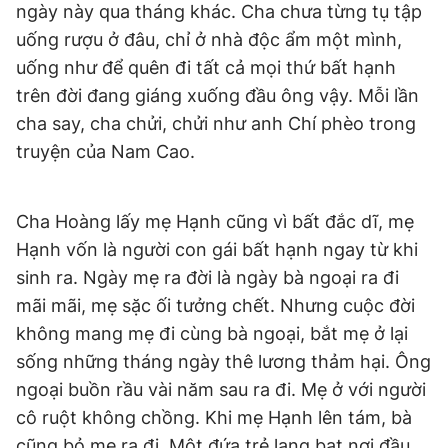
ngày này qua tháng khác. Cha chưa từng tụ tập
Giấy phép xuất bản số 110/GP - BTTTT cấp ngày 24.3.2020
uống rượu ở đâu, chỉ ở nhà độc ẩm một mình,
© 2003-2026 Bản quyền thuộc về Báo Thanh Niên. Cấm sao
chép dưới mọi hình thức nếu không có sự chấp thuận bằng văn
uống như để quên đi tất cả mọi thứ bất hạnh
bản. Phát triển bởi ePi Technologies, JSC.
trên đời đang giáng xuống đầu ông vậy. Mỗi lần
cha say, cha chửi, chửi như anh Chí phèo trong
truyện của Nam Cao.
Cha Hoàng lấy mẹ Hạnh cũng vì bất đắc dĩ, mẹ
Hạnh vốn là người con gái bất hạnh ngay từ khi
sinh ra. Ngày mẹ ra đời là ngày bà ngoại ra đi
mãi mãi, mẹ sặc ối tưởng chết. Nhưng cuộc đời
không mang mẹ đi cùng bà ngoại, bắt mẹ ở lại
sống những tháng ngày thê lương thảm hại. Ông
ngoại buồn rầu vài năm sau ra đi. Mẹ ở với người
cô ruột không chồng. Khi mẹ Hạnh lên tám, bà
cũng bỏ mẹ ra đi. Một đứa trẻ lang bạt nơi đầu