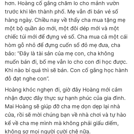
hơn. Hoàng cố gắng chăm lo cho mảnh vườn
trước khi lên thành phố. Mẹ vẫn đi bán vé số
hàng ngày. Chiều nay về thấy cha mua tặng mẹ
một bộ quần áo mới, một đôi dép mới và một
chiếc túi mới để đựng vé số. Cha mua cả một cái
hòm gỗ nhỏ để đựng cuốn sổ đỏ mẹ đưa, cha
bảo: “Đây là tài sản của mẹ con, cha không
muốn bán đi, bố mẹ vẫn lo cho con đi học được.
Khi nào bí quá thì sẽ bán. Con cố gắng học hành
đỗ đạt nghe con”.
Hoàng khóc nghẹn đi, giờ đây Hoàng mới cảm
nhận được đây thực sự hạnh phúc của gia đình.
Mai Hoàng sẽ giúp đỡ cha mẹ dọn dẹp lại nhà
cửa, rồi sẽ mời chúng bạn về nhà chơi và tự hào
kể về cha mẹ mình mà không phải giấu diếm,
không sợ mọi người cười chê nữa.