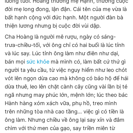
luống tuổi. Hoàng thương mẹ Hạnh, thương cuộc
đời mẹ long đong, lận đận. Cái tên của mẹ vừa là
bất hạnh cộng với đức hạnh. Một người đàn bà
Đọc Thanh Niên trên điện thoại
thiện lương nhưng bị cuộc đời vùi dập.
Cha Hoàng là người mê rượu, ngày có sáng-
trưa-chiều-tối, với ông chỉ có hai buổi là lúc tỉnh
và lúc say. Lúc tỉnh ông làm như điên như dại,
Theo dõi báo trên
bán mọi
sức khỏe
mà mình có, làm bất cứ thứ gì
người ta yêu cầu, từ việc nguy hiểm như leo chót
Hotline
Liên hệ quảng cáo
vót lên ngọn dừa cao mà không có bảo hộ để hái
0906 645 777
0908 780 404
dừa thuê, leo lên chặt cành cây cũng vài lần bị té
ngã nhưng may phúc lớn, mệnh lớn; lúc theo bác
Đặt báo
Quảng cáo
RSS
Tòa soạn
Chính sách bảo
Hành hàng xóm xách vữa, phụ hồ, treo mình
Tổng biên tập: Nguyễn Ngọc Toàn
trên những tòa nhà cao tầng… việc gì có tiền là
Phó tổng biên tập thường trực: Hải Thành
Phó tổng biên tập: Lâm Hiếu Dũng
ông làm. Nhưng chiều về ông lại say xỉn và đắm
Phó tổng biên tập: Trần Việt Hưng
chìm với thứ men của gạo, say triền miên từ
Tổng thư ký tòa soạn: Đức Trung