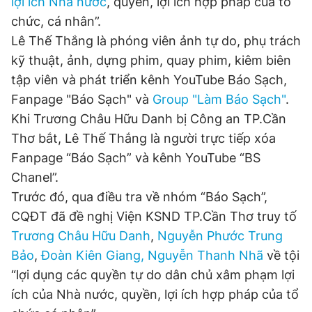
lợi ích Nhà nước
, quyền, lợi ích hợp pháp của tổ
chức, cá nhân”.
Lê Thế Thắng là phóng viên ảnh tự do, phụ trách
Đọc Thanh Niên trên điện thoại
kỹ thuật, ảnh, dựng phim, quay phim, kiêm biên
tập viên và phát triển kênh YouTube Báo Sạch,
Fanpage "Báo Sạch" và
Group "Làm Báo Sạch"
.
Khi Trương Châu Hữu Danh bị Công an TP.Cần
Theo dõi báo trên
Thơ bắt, Lê Thế Thắng là người trực tiếp xóa
Fanpage “Báo Sạch” và kênh YouTube “BS
Hotline
Liên hệ quảng cáo
Chanel”.
0906 645 777
0908 780 404
Trước đó, qua điều tra về nhóm “Báo Sạch”,
CQĐT đã đề nghị Viện KSND TP.Cần Thơ truy tố
Đặt báo
Quảng cáo
RSS
Tòa soạn
Chính sách bảo
Trương Châu Hữu Danh
,
Nguyễn Phước Trung
Tổng biên tập: Nguyễn Ngọc Toàn
Bảo
,
Đoàn Kiên Giang, Nguyễn Thanh Nhã
về tội
Phó tổng biên tập thường trực: Hải Thành
“lợi dụng các quyền tự do dân chủ xâm phạm lợi
Phó tổng biên tập: Lâm Hiếu Dũng
Phó tổng biên tập: Trần Việt Hưng
ích của Nhà nước, quyền, lợi ích hợp pháp của tổ
Tổng thư ký tòa soạn: Đức Trung