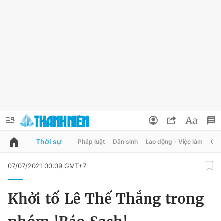
Thời sự
Pháp luật
Dân sinh
Lao động - Việc làm
Quy
QUẢNG CÁO
ĐẶT BÁO
07/07/2021 00:09 GMT+7
Thông tin tài khoản
Khởi tố Lê Thế Thắng trong
Đổi mật khẩu
Chuyên mục
Tin đã lưu