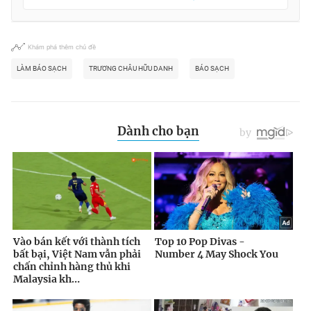
Khám phá thêm chủ đề
LÀM BÁO SẠCH
TRƯƠNG CHÂU HỮU DANH
BÁO SẠCH