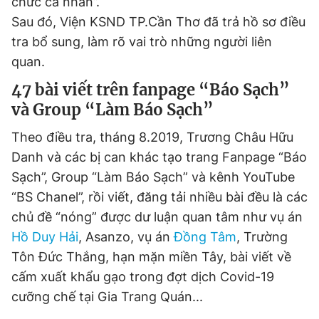
chức cá nhân”.
Giấy phép xuất bản số 110/GP - BTTTT cấp ngày 24.3.2020
Sau đó, Viện KSND TP.Cần Thơ đã trả hồ sơ điều
© 2003-2026 Bản quyền thuộc về Báo Thanh Niên. Cấm sao
chép dưới mọi hình thức nếu không có sự chấp thuận bằng văn
tra bổ sung, làm rõ vai trò những người liên
bản. Phát triển bởi ePi Technologies, JSC.
quan.
47 bài viết trên fanpage “Báo Sạch”
và Group “Làm Báo Sạch”
Theo điều tra, tháng 8.2019, Trương Châu Hữu
Danh và các bị can khác tạo trang Fanpage “Báo
Sạch”, Group “Làm Báo Sạch” và kênh YouTube
“BS Chanel”, rồi viết, đăng tải nhiều bài đều là các
chủ đề “nóng” được dư luận quan tâm như vụ án
Hồ Duy Hải
, Asanzo, vụ án
Đồng Tâm
, Trường
Tôn Đức Thắng, hạn mặn miền Tây, bài viết về
cấm xuất khẩu gạo trong đợt dịch Covid-19
cưỡng chế tại Gia Trang Quán...