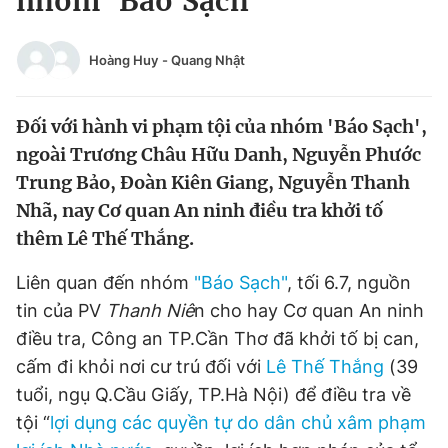
nhóm 'Báo Sạch'
Chuyên mục khác
Tin đã xem
Hoàng Huy
-
Quang Nhật
Chào ngày mới
Tin 24h
Đăng xuất
Đối với hành vi phạm tội của nhóm 'Báo Sạch',
Tin thị trường
Tin 360
ngoài Trương Châu Hữu Danh, Nguyễn Phước
Trung Bảo, Đoàn Kiên Giang, Nguyễn Thanh
Video
Magazine
Nhã, nay Cơ quan An ninh điều tra khởi tố
thêm Lê Thế Thắng.
Sản phẩm khác
Liên quan đến nhóm
"Báo Sạch"
, tối 6.7, nguồn
Tiện ích
Bạn cần biết
tin của PV
Thanh Niê
n cho hay Cơ quan An ninh
điều tra, Công an TP.Cần Thơ đã khởi tố bị can,
Thông tin tòa soạn
cấm đi khỏi nơi cư trú đối với
Liên hệ quảng cáo
Lê Thế Thắng
(39
tuổi, ngụ Q.Cầu Giấy, TP.Hà Nội) để điều tra về
tội “
lợi dụng các quyền tự do dân chủ xâm phạm