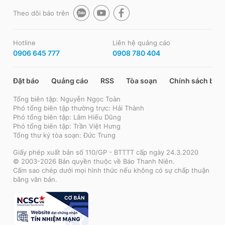
Theo dõi báo trên
Hotline
Liên hệ quảng cáo
0906 645 777
0908 780 404
Đặt báo
Quảng cáo
RSS
Tòa soạn
Chính sách bảo
Tổng biên tập: Nguyễn Ngọc Toàn
Phó tổng biên tập thường trực: Hải Thành
Phó tổng biên tập: Lâm Hiếu Dũng
Phó tổng biên tập: Trần Việt Hưng
Tổng thư ký tòa soạn: Đức Trung
Giấy phép xuất bản số 110/GP - BTTTT cấp ngày 24.3.2020
© 2003-2026 Bản quyền thuộc về Báo Thanh Niên.
Cấm sao chép dưới mọi hình thức nếu không có sự chấp thuận
bằng văn bản.