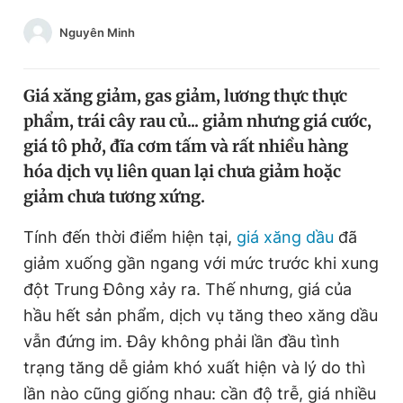
Chuyên mục khác
Nguyên Minh
Tin đã xem
Chào ngày mới
Tin 24h
Đăng xuất
Giá xăng giảm, gas giảm, lương thực thực
Tin thị trường
Tin 360
phẩm, trái cây rau củ... giảm nhưng giá cước,
giá tô phở, đĩa cơm tấm và rất nhiều hàng
hóa dịch vụ liên quan lại chưa giảm hoặc
Video
Magazine
giảm chưa tương xứng.
Tính đến thời điểm hiện tại,
giá xăng dầu
đã
Sản phẩm khác
giảm xuống gần ngang với mức trước khi xung
Tiện ích
Bạn cần biết
đột Trung Đông xảy ra. Thế nhưng, giá của
hầu hết sản phẩm, dịch vụ tăng theo xăng dầu
Thông tin tòa soạn
Liên hệ quảng cáo
vẫn đứng im. Đây không phải lần đầu tình
trạng tăng dễ giảm khó xuất hiện và lý do thì
lần nào cũng giống nhau: cần độ trễ, giá nhiều