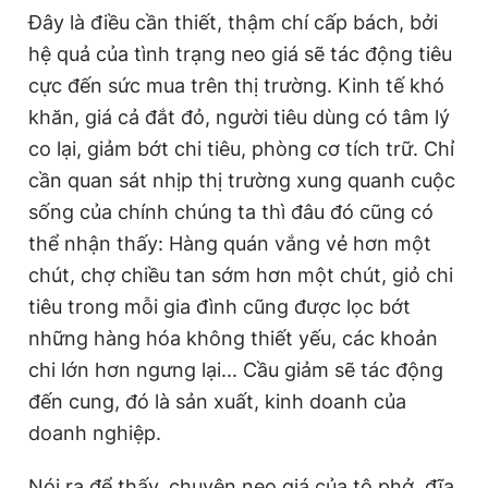
Đây là điều cần thiết, thậm chí cấp bách, bởi
Giấy phép xuất bản số 110/GP - BTTTT cấp ngày 24.3.2020
© 2003-2026 Bản quyền thuộc về Báo Thanh Niên. Cấm sao
hệ quả của tình trạng neo giá sẽ tác động tiêu
chép dưới mọi hình thức nếu không có sự chấp thuận bằng văn
bản. Phát triển bởi ePi Technologies, JSC.
cực đến sức mua trên thị trường. Kinh tế khó
khăn, giá cả đắt đỏ, người tiêu dùng có tâm lý
co lại, giảm bớt chi tiêu, phòng cơ tích trữ. Chỉ
cần quan sát nhịp thị trường xung quanh cuộc
sống của chính chúng ta thì đâu đó cũng có
thể nhận thấy: Hàng quán vắng vẻ hơn một
chút, chợ chiều tan sớm hơn một chút, giỏ chi
tiêu trong mỗi gia đình cũng được lọc bớt
những hàng hóa không thiết yếu, các khoản
chi lớn hơn ngưng lại... Cầu giảm sẽ tác động
đến cung, đó là sản xuất, kinh doanh của
doanh nghiệp.
Nói ra để thấy, chuyện neo giá của tô phở, đĩa