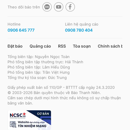
Theo dõi báo trên
Hotline
Liên hệ quảng cáo
0906 645 777
0908 780 404
Đặt báo
Quảng cáo
RSS
Tòa soạn
Chính sách bảo
Tổng biên tập: Nguyễn Ngọc Toàn
Phó tổng biên tập thường trực: Hải Thành
Phó tổng biên tập: Lâm Hiếu Dũng
Phó tổng biên tập: Trần Việt Hưng
Tổng thư ký tòa soạn: Đức Trung
Giấy phép xuất bản số 110/GP - BTTTT cấp ngày 24.3.2020
© 2003-2026 Bản quyền thuộc về Báo Thanh Niên.
Cấm sao chép dưới mọi hình thức nếu không có sự chấp thuận
bằng văn bản.