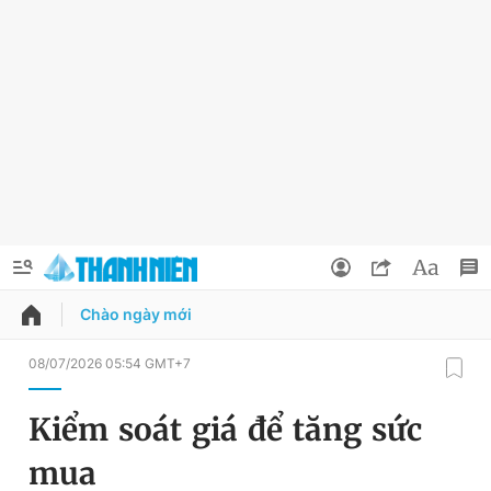
Chào ngày mới
QUẢNG CÁO
ĐẶT BÁO
08/07/2026 05:54 GMT+7
Thông tin tài khoản
Kiểm soát giá để tăng sức
Đổi mật khẩu
Chuyên mục
mua
Tin đã lưu