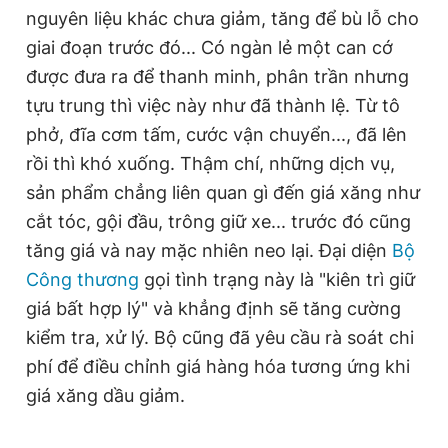
nguyên liệu khác chưa giảm, tăng để bù lỗ cho
giai đoạn trước đó... Có ngàn lẻ một can cớ
Đọc Thanh Niên trên điện thoại
được đưa ra để thanh minh, phân trần nhưng
tựu trung thì việc này như đã thành lệ. Từ tô
phở, đĩa cơm tấm, cước vận chuyển..., đã lên
rồi thì khó xuống. Thậm chí, những dịch vụ,
sản phẩm chẳng liên quan gì đến giá xăng như
Theo dõi báo trên
cắt tóc, gội đầu, trông giữ xe... trước đó cũng
tăng giá và nay mặc nhiên neo lại. Đại diện
Bộ
Hotline
Liên hệ quảng cáo
0906 645 777
0908 780 404
Công thương
gọi tình trạng này là "kiên trì giữ
giá bất hợp lý" và khẳng định sẽ tăng cường
Đặt báo
Quảng cáo
RSS
Tòa soạn
Chính sách bảo
kiểm tra, xử lý. Bộ cũng đã yêu cầu rà soát chi
Tổng biên tập: Nguyễn Ngọc Toàn
phí để điều chỉnh giá hàng hóa tương ứng khi
Phó tổng biên tập thường trực: Hải Thành
giá xăng dầu giảm.
Phó tổng biên tập: Lâm Hiếu Dũng
Phó tổng biên tập: Trần Việt Hưng
Tổng thư ký tòa soạn: Đức Trung