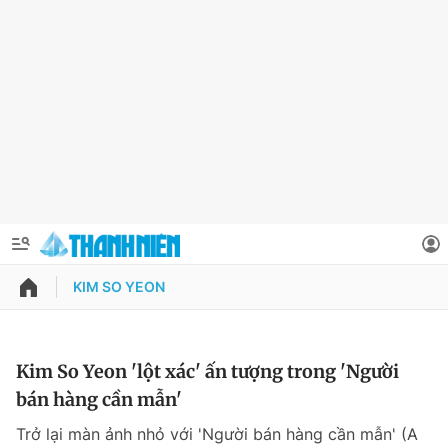
KIM SO YEON
QUẢNG CÁO
ĐẶT BÁO
Thông tin tài khoản
Kim So Yeon 'lột xác' ấn tượng trong 'Người
bán hàng cần mẫn'
Đổi mật khẩu
Chuyên mục
Trở lại màn ảnh nhỏ với 'Người bán hàng cần mẫn' (A
Tin đã lưu