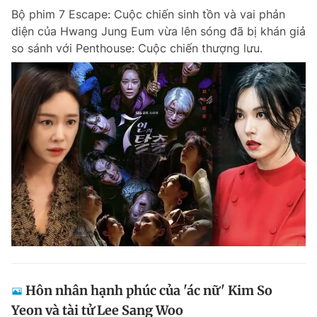
Bộ phim 7 Escape: Cuộc chiến sinh tồn và vai phản
Giấy phép xuất bản số 110/GP - BTTTT cấp ngày 24.3.2020
© 2003-2026 Bản quyền thuộc về Báo Thanh Niên. Cấm sao chép
diện của Hwang Jung Eum vừa lên sóng đã bị khán giả
dưới mọi hình thức nếu không có sự chấp thuận bằng văn bản.
so sánh với Penthouse: Cuộc chiến thượng lưu.
Phát triển bởi ePi Technologies, JSC.
Hôn nhân hạnh phúc của 'ác nữ' Kim So
Yeon và tài tử Lee Sang Woo