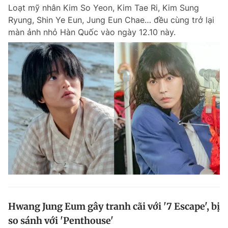
Loạt mỹ nhân Kim So Yeon, Kim Tae Ri, Kim Sung
Ryung, Shin Ye Eun, Jung Eun Chae… đều cùng trở lại
màn ảnh nhỏ Hàn Quốc vào ngày 12.10 này.
Đọc Thanh Niên trên điện thoại
Theo dõi báo trên
Hotline
Liên hệ quảng cáo
0906 645 777
0908 780 404
Đặt báo
Quảng cáo
RSS
Tòa soạn
Chính sách bảo m
Tổng biên tập: Nguyễn Ngọc Toàn
Phó tổng biên tập thường trực: Hải Thành
Phó tổng biên tập: Lâm Hiếu Dũng
Hwang Jung Eum gây tranh cãi với '7 Escape', bị
Phó tổng biên tập: Trần Việt Hưng
so sánh với 'Penthouse'
Tổng thư ký tòa soạn: Đức Trung