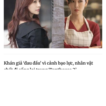
Khán giả ‘đau đầu’ vì cảnh bạo lực, nhân vật
chết đi sống lại trong ‘Penthouse 2’
Tình tiết những tập mới nhất phim Penthouse 2
(Penthouse - Cuộc chiến thượng lưu phần 2) gây tranh
cãi vì bạo lực và các mối quan hệ tình cảm rối rắm.
Đặc biệt, những nhân vật tưởng chừng như đã chết...