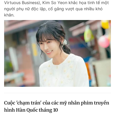
Virtuous Business), Kim So Yeon khắc họa tinh tế một
Chuyên mục khác
người phụ nữ độc lập, cố gắng vượt qua nhiều khó
Tin đã xem
khăn.
Chào ngày mới
Tin 24h
Đăng xuất
Tin thị trường
Tin 360
Video
Magazine
Sản phẩm khác
Tiện ích
Bạn cần biết
Thông tin tòa soạn
Liên hệ quảng cáo
Cuộc 'chạm trán' của các mỹ nhân phim truyền
hình Hàn Quốc tháng 10