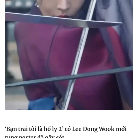
‘Bạn trai tôi là hồ ly 2’ có Lee Dong Wook mới
tung poster đã gây sốt