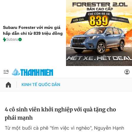
Subaru Forester với mức giá
hấp dẫn chỉ từ 839 triệu đồng
Subaru
KINH TẾ QUỐC DÂN
QUẢNG CÁO
ĐẶT BÁO
Thông tin tài khoản
4 cô sinh viên khởi nghiệp với quà tặng cho
phái mạnh
Đổi mật khẩu
Chuyên mục
Từ một buổi cà phê "tìm việc vì nghèo", Nguyễn Hạnh
Tin đã lưu