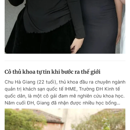
Đọc Thanh Niên trên điện thoại
Theo dõi báo trên
Cô thủ khoa tự tin khi bước ra thế giới
Hotline
Liên hệ quảng cáo
0906 645 777
0908 780 404
Chu Hà Giang (22 tuổi), thủ khoa đầu ra chuyên ngành
quản trị khách sạn quốc tế IHME, Trường ĐH Kinh tế
Đặt báo
Quảng cáo
RSS
Tòa soạn
Chính sách bảo m
quốc dân, là một cô gái đam mê nghiên cứu khoa học.
Năm cuối ĐH, Giang đã nhận được nhiều học bổng...
Tổng biên tập: Nguyễn Ngọc Toàn
Phó tổng biên tập thường trực: Hải Thành
Phó tổng biên tập: Lâm Hiếu Dũng
Phó tổng biên tập: Trần Việt Hưng
Tổng thư ký tòa soạn: Đức Trung