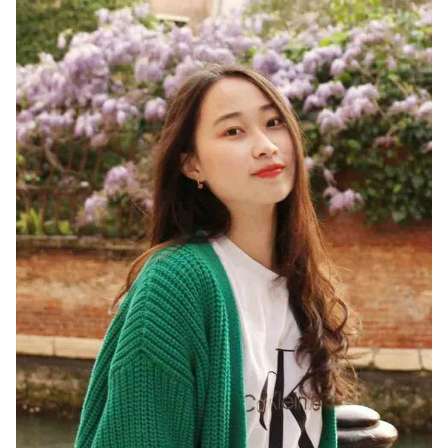
Giấy phép xuất bản số 110/GP - BTTTT cấp ngày 24.3.2020
© 2003-2026 Bản quyền thuộc về Báo Thanh Niên. Cấm sao chép
dưới mọi hình thức nếu không có sự chấp thuận bằng văn bản.
Phát triển bởi ePi Technologies, JSC.