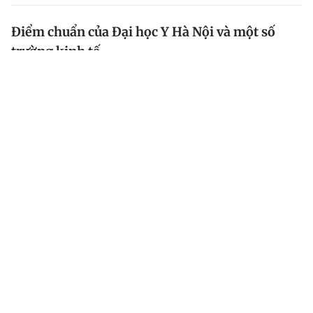
Điểm chuẩn của Đại học Y Hà Nội và một số
trường kinh tế
Chiều tối 5.8, một loạt trường đại học tốp trên và khối
trường kinh tế ở Hà Nội như Kinh tế quốc dân, Học
viện Ngân hàng, Thương mại đã công bố điểm chuẩn .