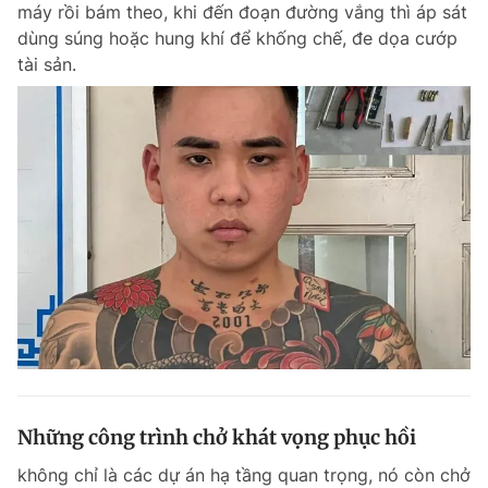
máy rồi bám theo, khi đến đoạn đường vắng thì áp sát
dùng súng hoặc hung khí để khống chế, đe dọa cướp
tài sản.
Đọc Thanh Niên trên điện thoại
Theo dõi báo trên
Hotline
Liên hệ quảng cáo
0906 645 777
0908 780 404
Đặt báo
Quảng cáo
RSS
Tòa soạn
Chính sách bảo m
Tổng biên tập: Nguyễn Ngọc Toàn
Phó tổng biên tập thường trực: Hải Thành
Phó tổng biên tập: Lâm Hiếu Dũng
Những công trình chở khát vọng phục hồi
Phó tổng biên tập: Trần Việt Hưng
Tổng thư ký tòa soạn: Đức Trung
không chỉ là các dự án hạ tầng quan trọng, nó còn chở