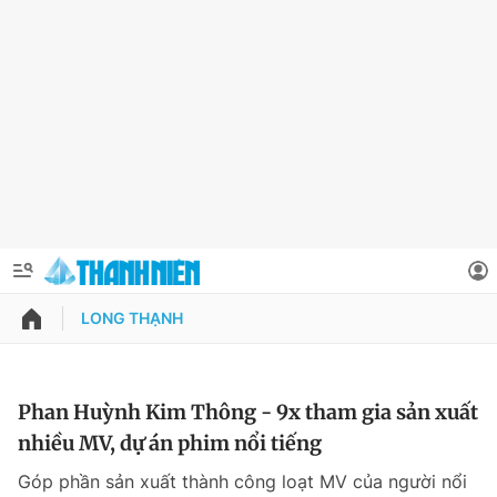
LONG THẠNH
QUẢNG CÁO
ĐẶT BÁO
Thông tin tài khoản
Phan Huỳnh Kim Thông - 9x tham gia sản xuất
nhiều MV, dự án phim nổi tiếng
Đổi mật khẩu
Chuyên mục
Góp phần sản xuất thành công loạt MV của người nổi
Tin đã lưu