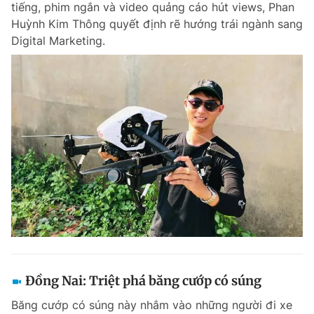
tiếng, phim ngắn và video quảng cáo hút views, Phan
Chuyên mục khác
Huỳnh Kim Thông quyết định rẽ hướng trái ngành sang
Tin đã xem
Digital Marketing.
Chào ngày mới
Tin 24h
Đăng xuất
Tin thị trường
Tin 360
Video
Magazine
Sản phẩm khác
Tiện ích
Bạn cần biết
Thông tin tòa soạn
Liên hệ quảng cáo
Đồng Nai: Triệt phá băng cướp có súng
Băng cướp có súng này nhắm vào những người đi xe