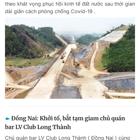
theo khát vọng phục hồi kinh tế đất nước sau thời gian
Giấy phép xuất bản số 110/GP - BTTTT cấp ngày 24.3.2020
dài giãn cách phòng chống Covid-19 .
© 2003-2026 Bản quyền thuộc về Báo Thanh Niên. Cấm sao chép
dưới mọi hình thức nếu không có sự chấp thuận bằng văn bản.
Phát triển bởi ePi Technologies, JSC.
Đồng Nai: Khởi tố, bắt tạm giam chủ quán
bar LV Club Long Thành
Chủ quán bar LV Club Long Thành ( Đồng Nai ) cùng