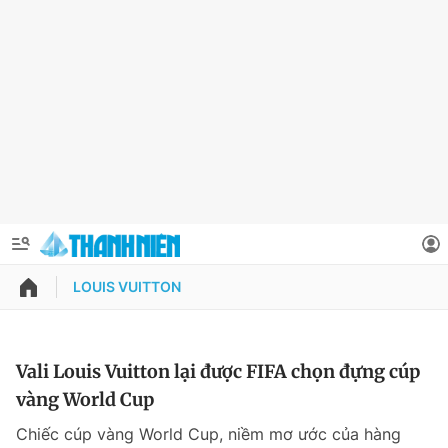
LOUIS VUITTON
QUẢNG CÁO
ĐẶT BÁO
Thông tin tài khoản
Vali Louis Vuitton lại được FIFA chọn đựng cúp
vàng World Cup
Đổi mật khẩu
Chuyên mục
Chiếc cúp vàng World Cup, niềm mơ ước của hàng
Tin đã lưu