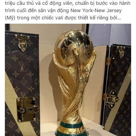
triệu cầu thủ và cổ động viên, chuẩn bị bước vào hành
Chuyên mục khác
trình cuối đến sân vận động New York-New Jersey
Tin đã xem
(Mỹ) trong một chiếc vali được thiết kế riêng bởi...
Chào ngày mới
Tin 24h
Đăng xuất
Tin thị trường
Tin 360
Video
Magazine
Sản phẩm khác
Tiện ích
Bạn cần biết
Thông tin tòa soạn
Liên hệ quảng cáo