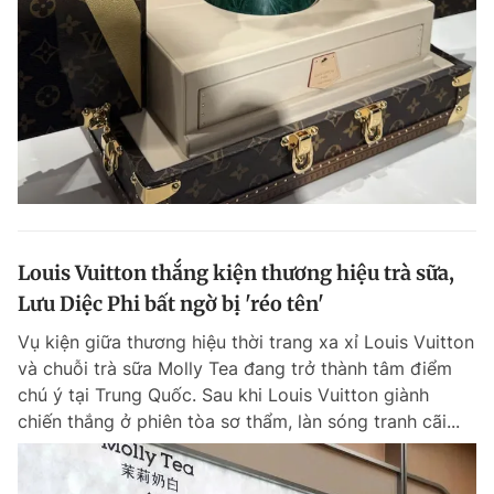
Đọc Thanh Niên trên điện thoại
Theo dõi báo trên
Louis Vuitton thắng kiện thương hiệu trà sữa,
Hotline
Liên hệ quảng cáo
0906 645 777
0908 780 404
Lưu Diệc Phi bất ngờ bị 'réo tên'
Vụ kiện giữa thương hiệu thời trang xa xỉ Louis Vuitton
Đặt báo
Quảng cáo
RSS
Tòa soạn
Chính sách bảo m
và chuỗi trà sữa Molly Tea đang trở thành tâm điểm
chú ý tại Trung Quốc. Sau khi Louis Vuitton giành
Tổng biên tập: Nguyễn Ngọc Toàn
Phó tổng biên tập thường trực: Hải Thành
chiến thắng ở phiên tòa sơ thẩm, làn sóng tranh cãi...
Phó tổng biên tập: Lâm Hiếu Dũng
Phó tổng biên tập: Trần Việt Hưng
Tổng thư ký tòa soạn: Đức Trung