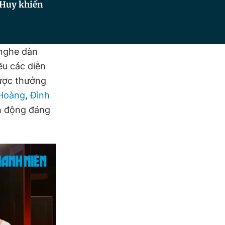
 Huy khiến
 nghe dàn
ều các diễn
được thưởng
Hoàng
,
Đình
nh động đáng