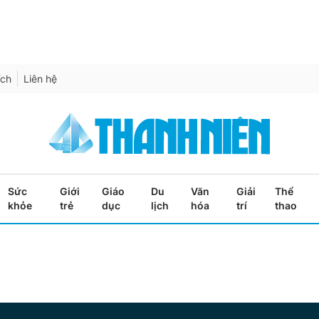
ích
Liên hệ
Sức
Giới
Giáo
Du
Văn
Giải
Thể
khỏe
trẻ
dục
lịch
hóa
trí
thao