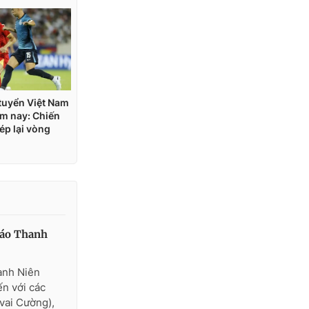
Báo Thanh
anh Niên
ến với các
vai Cường),