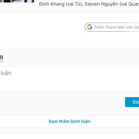
Đình Khang (vai Tú), Steven Nguyễn (vai Quan
0
)
Gử
Xem thêm bình luận