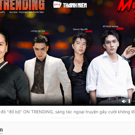
đỏ "đổ bộ" ON TRENDING, sáng tác ngoại truyện gây cười không lối