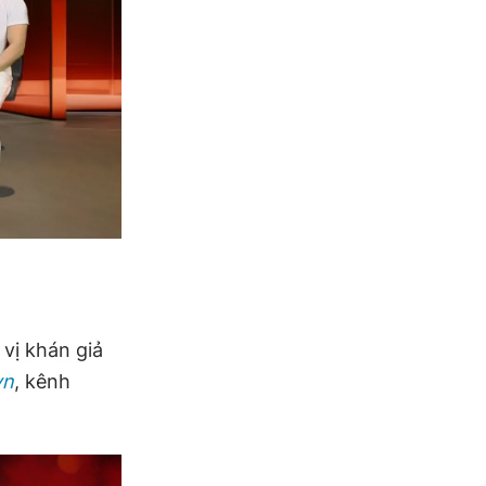
vị khán giả
vn
, kênh