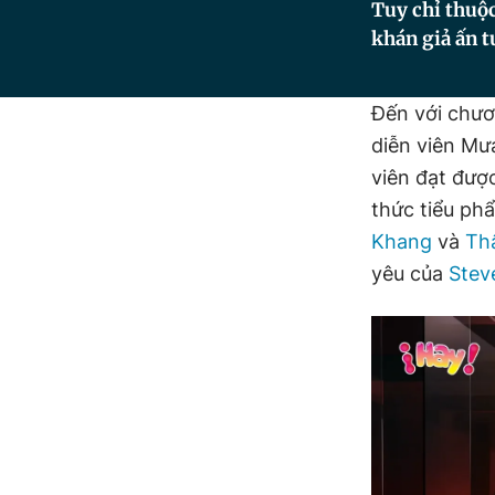
Tuy chỉ thuộ
khán giả ấn t
Đến với chươ
diễn viên Mư
viên đạt đượ
thức tiểu ph
Khang
và
Th
yêu của
Stev