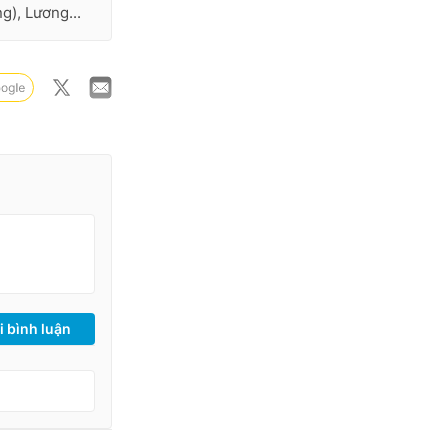
g), Lương...
i bình luận