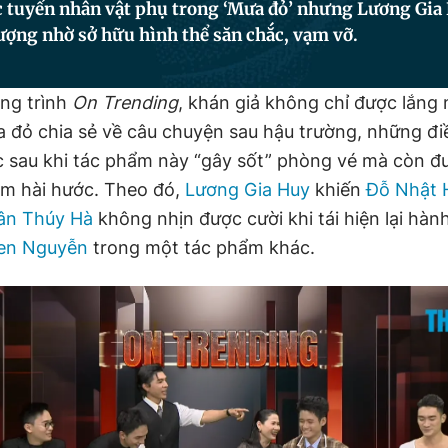
c tuyến nhân vật phụ trong ‘Mưa đỏ’ nhưng Lương Gia
ượng nhờ sở hữu hình thể săn chắc, vạm vỡ.
ng trình
On Trending
, khán giả không chỉ được lắng
a đỏ chia sẻ về câu chuyện sau hậu trường, những đi
c sau khi tác phẩm này “gây sốt” phòng vé mà còn 
ẩm hài hước. Theo đó,
Lương Gia Huy
khiến
Đỗ Nhật 
ân Thúy Hà
không nhịn được cười khi tái hiện lại hà
en Nguyễn
trong một tác phẩm khác.