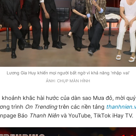
Lương Gia Huy khiến mọi người bất ngờ vì khả năng 'nhập vai'
ẢNH: CHỤP MÀN HÌNH
khoảnh khắc hài hước của dàn sao Mưa đỏ, mời quý 
ơng trình
On Trending
trên các nền tảng
thanhnien.
anpage Báo
Thanh Niên
và YouTube, TikTok iHay TV.