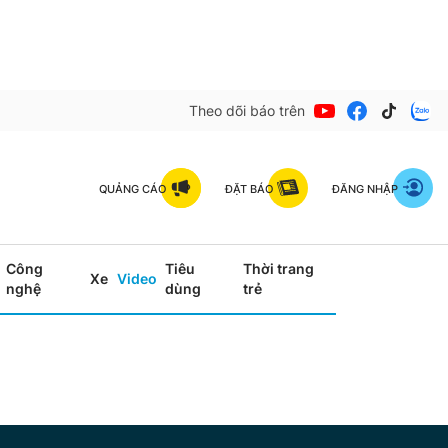
Theo dõi báo trên
QUẢNG CÁO
ĐẶT BÁO
ĐĂNG NHẬP
Công
Tiêu
Thời trang
Xe
Video
nghệ
dùng
trẻ