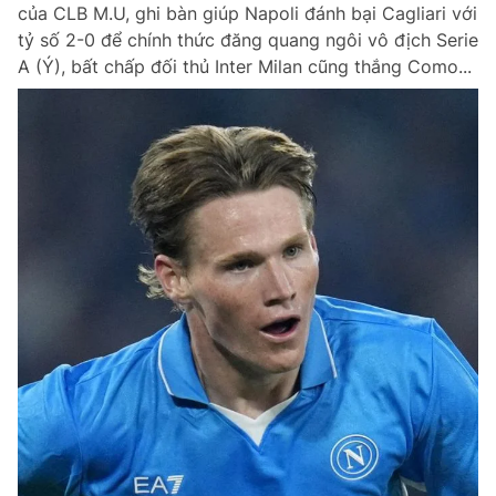
của CLB M.U, ghi bàn giúp Napoli đánh bại Cagliari với
Giấy phép xuất bản số 110/GP - BTTTT cấp ngày 24.3.2020
tỷ số 2-0 để chính thức đăng quang ngôi vô địch Serie
© 2003-2026 Bản quyền thuộc về Báo Thanh Niên. Cấm sao chép
dưới mọi hình thức nếu không có sự chấp thuận bằng văn bản.
A (Ý), bất chấp đối thủ Inter Milan cũng thắng Como...
Phát triển bởi ePi Technologies, JSC.