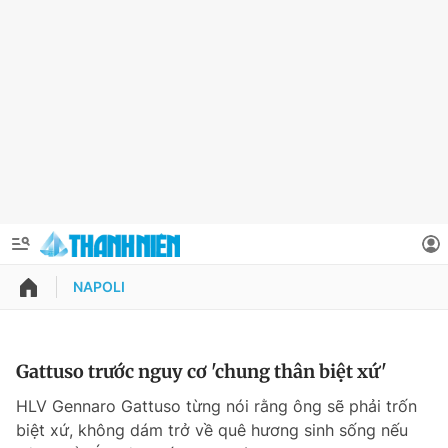
NAPOLI
QUẢNG CÁO
ĐẶT BÁO
Thông tin tài khoản
Gattuso trước nguy cơ 'chung thân biệt xứ'
Đổi mật khẩu
HLV Gennaro Gattuso từng nói rằng ông sẽ phải trốn
Chuyên mục
biệt xứ, không dám trở về quê hương sinh sống nếu
Tin đã lưu