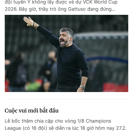
đội tuyển Ý không lấy được vé dự VCK World Cup
Chuyên mục khác
2026. Bây giờ, thầy trò ông Gattuso đang đứng...
Tin đã xem
Chào ngày mới
Tin 24h
Đăng xuất
Tin thị trường
Tin 360
Video
Magazine
Sản phẩm khác
Tiện ích
Bạn cần biết
Thông tin tòa soạn
Liên hệ quảng cáo
Cuộc vui mới bắt đầu
Lễ bốc thăm chia cặp cho vòng 1/8 Champions
League (có 16 đội) sẽ diễn ra lúc 18 giờ hôm nay 27.2.