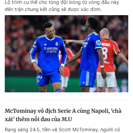
Lộ trình cụ thể cho từng đội bóng từ vòng đấu này
đến trận chung kết cũng sẽ được xác định.
Đọc Thanh Niên trên điện thoại
Theo dõi báo trên
Hotline
Liên hệ quảng cáo
0906 645 777
0908 780 404
Đặt báo
Quảng cáo
RSS
Tòa soạn
Chính sách bảo m
Tổng biên tập: Nguyễn Ngọc Toàn
McTominay vô địch Serie A cùng Napoli, ‘chà
Phó tổng biên tập thường trực: Hải Thành
Phó tổng biên tập: Lâm Hiếu Dũng
xát’ thêm nỗi đau của M.U
Phó tổng biên tập: Trần Việt Hưng
Tổng thư ký tòa soạn: Đức Trung
Rạng sáng 24.5, tiền vệ Scott McTominay, người cũ