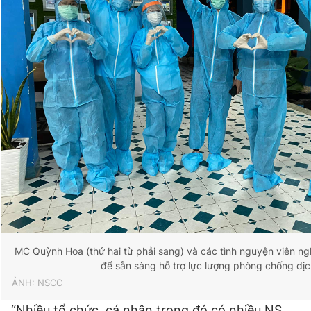
MC Quỳnh Hoa (thứ hai từ phải sang) và các tình nguyện viên n
để sẵn sàng hỗ trợ lực lượng phòng chống dị
ẢNH: NSCC
“Nhiều tổ chức, cá nhân trong đó có nhiều NS