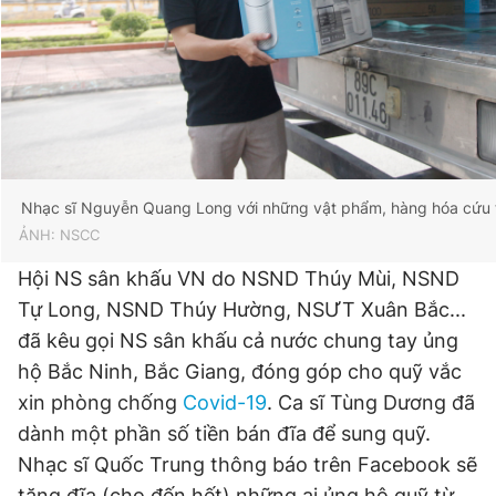
Nhạc sĩ Nguyễn Quang Long với những vật phẩm, hàng hóa cứu tr
ẢNH: NSCC
Hội NS sân khấu VN do NSND Thúy Mùi, NSND
Tự Long, NSND Thúy Hường, NSƯT Xuân Bắc...
đã kêu gọi NS sân khấu cả nước chung tay ủng
hộ Bắc Ninh, Bắc Giang, đóng góp cho quỹ vắc
xin phòng chống
Covid-19
. Ca sĩ Tùng Dương đã
dành một phần số tiền bán đĩa để sung quỹ.
Nhạc sĩ Quốc Trung thông báo trên Facebook sẽ
tặng đĩa (cho đến hết) những ai ủng hộ quỹ từ