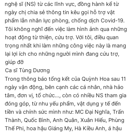
nghệ sĩ (NS) từ các lĩnh vực, đồng hành kể từ
ngày chị chia sẻ thông tin kêu gọi hỗ trợ vật
phẩm lẫn nhân lực phòng, chống dịch Covid-19.
Đọc Thanh Niên trên điện thoại
Tôi không nghĩ đến việc làm hình ảnh qua những
hoạt động từ thiện, cứu trợ. Với tôi, điều quan
trọng nhất khi làm những công việc này là mang
lại lợi ích cho những người mình đang cứu trợ,
Theo dõi báo trên
giúp đỡ
Ca sĩ Tùng Dương
Hotline
Liên hệ quảng cáo
Trong thông báo tổng kết của Quỳnh Hoa sau 11
0906 645 777
0908 780 404
ngày vận động, bên cạnh các cá nhân, nhà hảo
tâm, đơn vị, tổ chức..., còn có nhiều NS tham gia
Đặt báo
Quảng cáo
RSS
Tòa soạn
Chính sách bảo
đóng góp, từ nhu yếu phẩm, vật dụng y tế đến
Tổng biên tập: Nguyễn Ngọc Toàn
tiền và chính sức mình như: MC Đại Nghĩa, Trấn
Phó tổng biên tập thường trực: Hải Thành
Phó tổng biên tập: Lâm Hiếu Dũng
Thành, Quốc Bình, Anh Quân, Xuân Hiếu, Phùng
Phó tổng biên tập: Trần Việt Hưng
Thế Phi, hoa hậu Giáng My, Hà Kiều Anh, á hậu
Tổng thư ký tòa soạn: Đức Trung