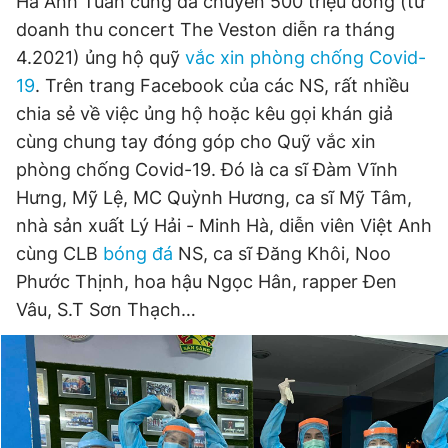
Hà Anh Tuấn cũng đã chuyển 500 triệu đồng (từ
doanh thu concert The Veston diễn ra tháng
4.2021) ủng hộ quỹ
vắc xin phòng chống Covid-
19
. Trên trang Facebook của các NS, rất nhiều
chia sẻ về việc ủng hộ hoặc kêu gọi khán giả
cùng chung tay đóng góp cho Quỹ vắc xin
phòng chống Covid-19. Đó là ca sĩ Đàm Vĩnh
Hưng, Mỹ Lệ, MC Quỳnh Hương, ca sĩ Mỹ Tâm,
nhà sản xuất Lý Hải - Minh Hà, diễn viên Việt Anh
cùng CLB
bóng đá
NS, ca sĩ Đăng Khôi, Noo
Phước Thịnh, hoa hậu Ngọc Hân, rapper Đen
Vâu, S.T Sơn Thạch…