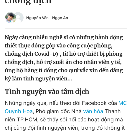
chống dịch
Chuyên mục khác
Tin đã xem
Nguyên Vân
-
Ngọc An
Chào ngày mới
Tin 24h
Đăng xuất
Ngày càng nhiều nghệ sĩ có những hành động
Tin thị trường
Tin 360
thiết thực đóng góp vào công cuộc phòng,
chống dịch Covid-19 , từ hỗ trợ thiết bị phòng
Video
Magazine
chống dịch, hỗ trợ suất ăn cho nhân viên y tế,
ủng hộ hàng tỉ đồng cho quỹ vắc xin đến đăng
ký làm tình nguyện viên…
Sản phẩm khác
Tiện ích
Bạn cần biết
Tình nguyện vào tâm dịch
Những ngày qua, nếu theo dõi Facebook của
MC
Thông tin tòa soạn
Liên hệ quảng cáo
Quỳnh Hoa
, Phó giám đốc Nhà
văn hóa
Thanh
niên TP.HCM, sẽ thấy sôi nổi các hoạt động mà
chị cùng đội tình nguyện viên, trong đó không ít