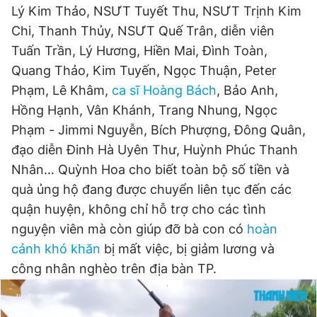
Lý Kim Thảo, NSƯT Tuyết Thu, NSƯT Trịnh Kim
Giấy phép xuất bản số 110/GP - BTTTT cấp ngày 24.3.2020
© 2003-2026 Bản quyền thuộc về Báo Thanh Niên. Cấm sao
Chi, Thanh Thủy, NSƯT Quế Trân, diễn viên
chép dưới mọi hình thức nếu không có sự chấp thuận bằng văn
Tuấn Trần, Lý Hương, Hiền Mai, Đình Toàn,
bản. Phát triển bởi ePi Technologies, JSC.
Quang Thảo, Kim Tuyến, Ngọc Thuận, Peter
Phạm, Lê Khâm,
ca sĩ Hoàng Bách
, Bảo Anh,
Hồng Hạnh, Vân Khánh, Trang Nhung, Ngọc
Phạm - Jimmi Nguyễn, Bích Phượng, Đông Quân,
đạo diễn Đinh Hà Uyên Thư, Huỳnh Phúc Thanh
Nhân… Quỳnh Hoa cho biết toàn bộ số tiền và
quà ủng hộ đang được chuyển liên tục đến các
quận huyện, không chỉ hỗ trợ cho các tình
nguyện viên mà còn giúp đỡ bà con có
hoàn
cảnh khó khăn
bị mất việc, bị giảm lương và
công nhân nghèo trên địa bàn TP.