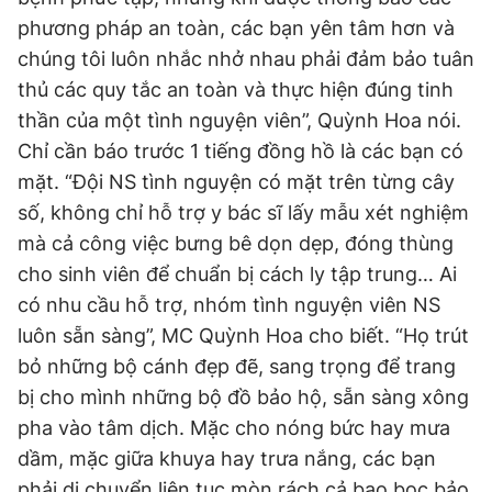
phương pháp an toàn, các bạn yên tâm hơn và
chúng tôi luôn nhắc nhở nhau phải đảm bảo tuân
thủ các quy tắc an toàn và thực hiện đúng tinh
thần của một tình nguyện viên”, Quỳnh Hoa nói.
Chỉ cần báo trước 1 tiếng đồng hồ là các bạn có
mặt. “Đội NS tình nguyện có mặt trên từng cây
số, không chỉ hỗ trợ y bác sĩ lấy mẫu xét nghiệm
mà cả công việc bưng bê dọn dẹp, đóng thùng
cho sinh viên để chuẩn bị cách ly tập trung… Ai
có nhu cầu hỗ trợ, nhóm tình nguyện viên NS
luôn sẵn sàng”, MC Quỳnh Hoa cho biết. “Họ trút
bỏ những bộ cánh đẹp đẽ, sang trọng để trang
bị cho mình những bộ đồ bảo hộ, sẵn sàng xông
pha vào tâm dịch. Mặc cho nóng bức hay mưa
dầm, mặc giữa khuya hay trưa nắng, các bạn
phải di chuyển liên tục mòn rách cả bao bọc bảo