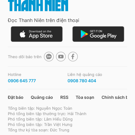
Đọc Thanh Niên trên điện thoại
Theo dõi báo trên
Hotline
Liên hệ quảng cáo
0906 645 777
0908 780 404
Đặt báo
Quảng cáo
RSS
Tòa soạn
Chính sách bảo
Tổng biên tập: Nguyễn Ngọc Toàn
Phó tổng biên tập thường trực: Hải Thành
Phó tổng biên tập: Lâm Hiếu Dũng
Phó tổng biên tập: Trần Việt Hưng
Tổng thư ký tòa soạn: Đức Trung