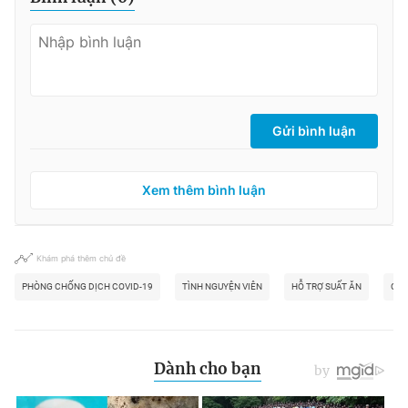
Gửi bình luận
Xem thêm bình luận
Khám phá thêm chủ đề
PHÒNG CHỐNG DỊCH COVID-19
TÌNH NGUYỆN VIÊN
HỖ TRỢ SUẤT ĂN
CỨU