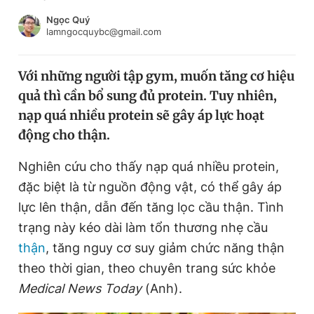
Chuyên mục khác
Ngọc Quý
Tin đã xem
lamngocquybc@gmail.com
Chào ngày mới
Tin 24h
Đăng xuất
Với những người tập gym, muốn tăng cơ hiệu
Tin thị trường
Tin 360
quả thì cần bổ sung đủ protein. Tuy nhiên,
nạp quá nhiều protein sẽ gây áp lực hoạt
Video
Magazine
động cho thận.
Nghiên cứu cho thấy nạp quá nhiều protein,
đặc biệt là từ nguồn động vật, có thể gây áp
Sản phẩm khác
lực lên thận, dẫn đến tăng lọc cầu thận. Tình
Tiện ích
Bạn cần biết
trạng này kéo dài làm tổn thương nhẹ cầu
thận
, tăng nguy cơ suy giảm chức năng thận
Thông tin tòa soạn
Liên hệ quảng cáo
theo thời gian, theo chuyên trang sức khỏe
Medical News Today
(Anh).