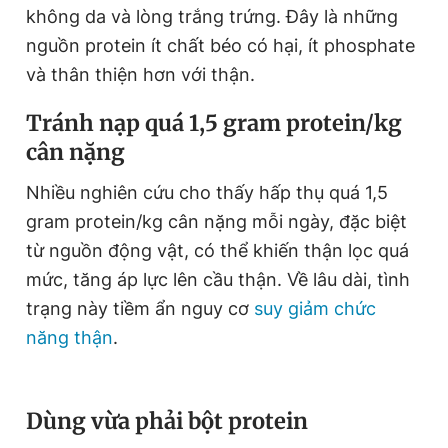
không da và lòng trắng trứng. Đây là những
T
n
nguồn protein ít chất béo có hại, ít phosphate
i
và thân thiện hơn với thận.
m
e
Tránh nạp quá 1,5 gram protein/kg
cân nặng
Nhiều nghiên cứu cho thấy hấp thụ quá 1,5
gram protein/kg cân nặng mỗi ngày, đặc biệt
từ nguồn động vật, có thể khiến thận lọc quá
mức, tăng áp lực lên cầu thận. Về lâu dài, tình
trạng này tiềm ẩn nguy cơ
suy giảm chức
năng thận
.
Dùng vừa phải bột protein