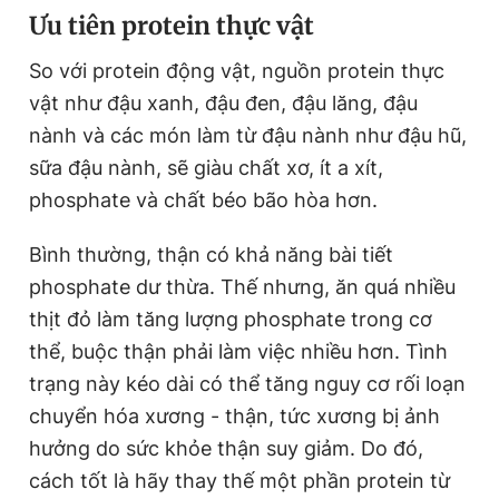
Ưu tiên protein thực vật
Giấy phép xuất bản số 110/GP - BTTTT cấp ngày 24.3.2020
© 2003-2026 Bản quyền thuộc về Báo Thanh Niên. Cấm sao
chép dưới mọi hình thức nếu không có sự chấp thuận bằng văn
So với protein động vật, nguồn protein thực
bản. Phát triển bởi ePi Technologies, JSC.
vật như đậu xanh, đậu đen, đậu lăng, đậu
nành và các món làm từ đậu nành như đậu hũ,
sữa đậu nành, sẽ giàu chất xơ, ít a xít,
phosphate và chất béo bão hòa hơn.
Bình thường, thận có khả năng bài tiết
phosphate dư thừa. Thế nhưng, ăn quá nhiều
thịt đỏ làm tăng lượng phosphate trong cơ
thể, buộc thận phải làm việc nhiều hơn. Tình
trạng này kéo dài có thể tăng nguy cơ rối loạn
chuyển hóa xương - thận, tức xương bị ảnh
hưởng do sức khỏe thận suy giảm. Do đó,
cách tốt là hãy thay thế một phần protein từ