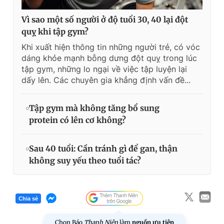
Vì sao một số người ở độ tuổi 30, 40 lại đột
quỵ khi tập gym?
Khi xuất hiện thông tin những người trẻ, có vóc
dáng khỏe mạnh bỗng dưng đột quỵ trong lúc
tập gym, những lo ngại về việc tập luyện lại
dấy lên. Các chuyên gia khẳng định vấn đề...
Tập gym mà không tăng bổ sung
protein có lên cơ không?
Sau 40 tuổi: Cần tránh gì để gan, thận
không suy yếu theo tuổi tác?
Chia sẻ
Chọn Báo
Thanh Niên
làm
nguồn ưu tiên