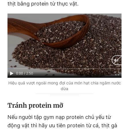
thịt bằng protein từ thực vật.
C
0:00
/
D
2:50
u
u
Hiệu quả vượt ngoài mong đợi của món hạt chia ngâm nước
dừa
r
r
r
a
Tránh protein mỡ
e
t
Nếu người tập gym nạp protein chủ yếu từ
n
i
động vật thì hãy ưu tiên protein từ cá, thịt gà
t
o