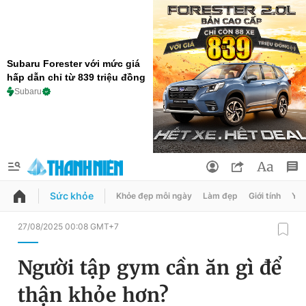
Subaru Forester với mức giá
hấp dẫn chỉ từ 839 triệu đồng
Subaru
Sức khỏe
Khỏe đẹp mỗi ngày
Làm đẹp
Giới tính
Y t
QUẢNG CÁO
ĐẶT BÁO
27/08/2025 00:08 GMT+7
Thông tin tài khoản
Người tập gym cần ăn gì để
Đổi mật khẩu
Chuyên mục
thận khỏe hơn?
Tin đã lưu