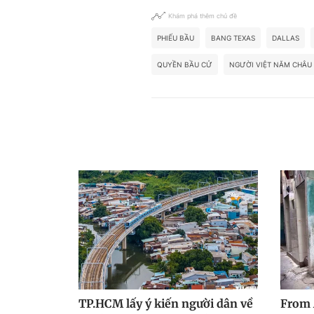
Khám phá thêm chủ đề
PHIẾU BẦU
BANG TEXAS
DALLAS
QUYỀN BẦU CỬ
NGƯỜI VIỆT NĂM CHÂU