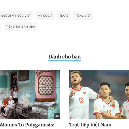
NGƯỜI MỸ GỐC VIỆT
MỸ GỐC Á
TEXAS
TIẾNG VIỆT
TIẾNG TÂY BAN NHA