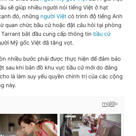
ầu sẽ giúp nhiều người nói tiếng Việt ở hạt
n cạnh đó, những
người Việt
có trình độ tiếng Anh
từ quan chức bầu cử hoặc đặt câu hỏi tại phòng
à Tarrant bắt đầu cung cấp thông tin
bầu cử
người Mỹ gốc Việt đã tăng vọt.
òn nhiều bước phải được thực hiện để đảm bảo
ệt sau khi bản đồ khu vực bầu cử mới do đảng
 cho là làm suy yếu quyền chính trị của các cộng
g này.