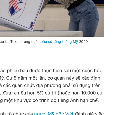
cử tại Texas trong cuộc
bầu cử tổng thống Mỹ
2020
vào phiếu bầu được thực hiện sau một cuộc họp
ỹ. Cứ 5 năm một lần, cơ quan này sẽ xác định
 các quan chức địa phương phải sử dụng trên
c đưa ra nếu hơn 5% cử tri (hoặc hơn 10.000 cử
ng một khu vực có trình độ tiếng Anh hạn chế.
ành tổ chức của
người Mỹ gốc Việt
đánh giá việc