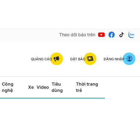
Theo dõi báo trên
QUẢNG CÁO
ĐẶT BÁO
ĐĂNG NHẬP
Công
Tiêu
Thời trang
Xe
Video
nghệ
dùng
trẻ