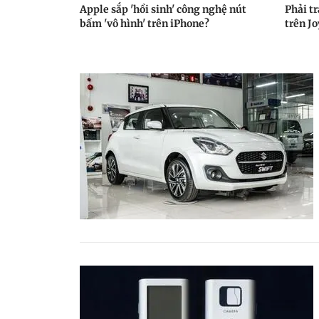
Apple sắp 'hồi sinh' công nghệ nút
Phải t
bấm 'vô hình' trên iPhone?
trên J