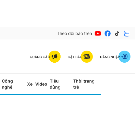
Theo dõi báo trên
QUẢNG CÁO
ĐẶT BÁO
ĐĂNG NHẬP
Công
Tiêu
Thời trang
Xe
Video
nghệ
dùng
trẻ