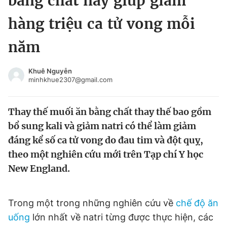
bằng chất này giúp giảm
Chuyên mục khác
hàng triệu ca tử vong mỗi
Tin đã xem
Chào ngày mới
Tin 24h
năm
Đăng xuất
Tin thị trường
Tin 360
Khuê Nguyễn
minhkhue2307@gmail.com
Video
Magazine
Thay thế muối ăn bằng chất thay thế bao gồm
bổ sung kali và giảm natri có thể làm giảm
Sản phẩm khác
đáng kể số ca tử vong do đau tim và đột quỵ,
theo một nghiên cứu mới trên Tạp chí Y học
Tiện ích
Bạn cần biết
New England.
Thông tin tòa soạn
Liên hệ quảng cáo
Trong một trong những nghiên cứu về
chế độ ăn
uống
lớn nhất về natri từng được thực hiện, các