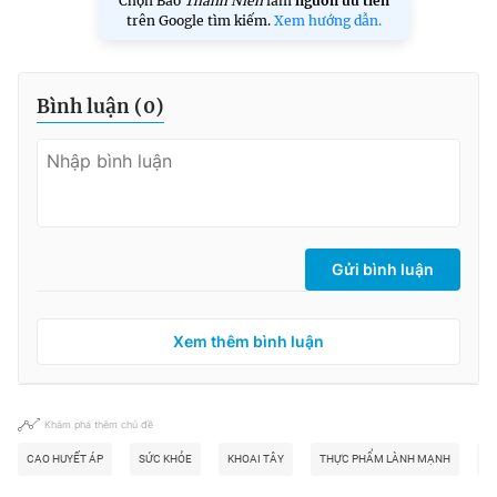
Chọn Báo
Thanh Niên
làm
nguồn ưu tiên
trên Google tìm kiếm.
Xem hướng dẫn.
Bình luận (
0
)
Gửi bình luận
Xem thêm bình luận
Khám phá thêm chủ đề
CAO HUYẾT ÁP
SỨC KHỎE
KHOAI TÂY
THỰC PHẨM LÀNH MẠNH
M