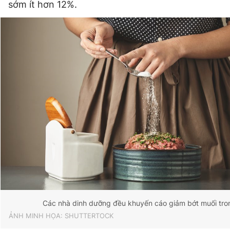
sớm ít hơn 12%.
Giấy phép xuất bản số 110/GP - BTTTT cấp ngày 24.3.2020
© 2003-2026 Bản quyền thuộc về Báo Thanh Niên. Cấm sao
chép dưới mọi hình thức nếu không có sự chấp thuận bằng văn
bản. Phát triển bởi ePi Technologies, JSC.
Các nhà dinh dưỡng đều khuyến cáo giảm bớt muối tro
ẢNH MINH HỌA: SHUTTERTOCK