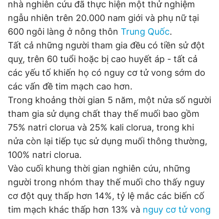
nhà nghiên cứu đã thực hiện một thử nghiệm
ngẫu nhiên trên 20.000 nam giới và phụ nữ tại
600 ngôi làng ở nông thôn
Trung Quốc
.
Đọc Thanh Niên trên điện thoại
Tất cả những người tham gia đều có tiền sử đột
quỵ, trên 60 tuổi hoặc bị cao huyết áp - tất cả
các yếu tố khiến họ có nguy cơ tử vong sớm do
các vấn đề tim mạch cao hơn.
Theo dõi báo trên
Trong khoảng thời gian 5 năm, một nửa số người
tham gia sử dụng chất thay thế muối bao gồm
Hotline
Liên hệ quảng cáo
75% natri clorua và 25% kali clorua, trong khi
0906 645 777
0908 780 404
nửa còn lại tiếp tục sử dụng muối thông thường,
100% natri clorua.
Đặt báo
Quảng cáo
RSS
Tòa soạn
Chính sách bảo
Vào cuối khung thời gian nghiên cứu, những
Tổng biên tập: Nguyễn Ngọc Toàn
người trong nhóm thay thế muối cho thấy nguy
Phó tổng biên tập thường trực: Hải Thành
Phó tổng biên tập: Lâm Hiếu Dũng
cơ đột quỵ thấp hơn 14%, tỷ lệ mắc các biến cố
Phó tổng biên tập: Trần Việt Hưng
tim mạch khác thấp hơn 13% và
nguy cơ tử vong
Tổng thư ký tòa soạn: Đức Trung