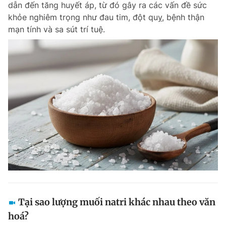
dẫn đến tăng huyết áp, từ đó gây ra các vấn đề sức
Chuyên mục khác
khỏe nghiêm trọng như đau tim, đột quỵ, bệnh thận
Tin đã xem
mạn tính và sa sút trí tuệ.
Chào ngày mới
Tin 24h
Đăng xuất
Tin thị trường
Tin 360
Video
Magazine
Sản phẩm khác
Tiện ích
Bạn cần biết
Thông tin tòa soạn
Liên hệ quảng cáo
Tại sao lượng muối natri khác nhau theo văn
hoá?