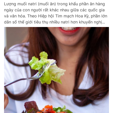
Lượng muối natri (muối ăn) trong khẩu phần ăn hàng
ngày của con người rất khác nhau giữa các quốc gia
và văn hóa. Theo Hiệp hội Tim mạch Hoa Kỳ, phần lớn
Đọc Thanh Niên trên điện thoại
dân số thế giới tiêu thụ nhiều natri hơn khuyến nghị...
Theo dõi báo trên
Hotline
Liên hệ quảng cáo
0906 645 777
0908 780 404
Đặt báo
Quảng cáo
RSS
Tòa soạn
Chính sách bảo m
Tổng biên tập: Nguyễn Ngọc Toàn
Phó tổng biên tập thường trực: Hải Thành
Phó tổng biên tập: Lâm Hiếu Dũng
Phó tổng biên tập: Trần Việt Hưng
Tổng thư ký tòa soạn: Đức Trung