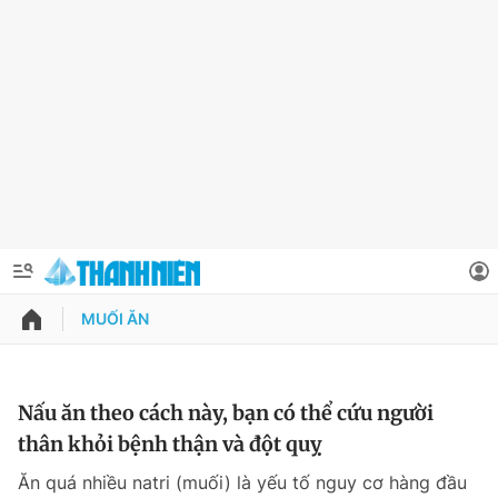
MUỐI ĂN
QUẢNG CÁO
ĐẶT BÁO
Thông tin tài khoản
Nấu ăn theo cách này, bạn có thể cứu người
thân khỏi bệnh thận và đột quỵ
Đổi mật khẩu
Chuyên mục
Ăn quá nhiều natri (muối) là yếu tố nguy cơ hàng đầu
Tin đã lưu