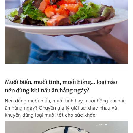
Giấy phép xuất bản số 110/GP - BTTTT cấp ngày 24.3.2020
© 2003-2026 Bản quyền thuộc về Báo Thanh Niên. Cấm sao chép
dưới mọi hình thức nếu không có sự chấp thuận bằng văn bản.
Phát triển bởi ePi Technologies, JSC.
Muối biển, muối tinh, muối hồng… loại nào
nên dùng khi nấu ăn hằng ngày?
Nên dùng muối biển, muối tinh hay muối hồng khi nấu
ăn hằng ngày? Chuyên gia lý giải sự khác nhau và
khuyên dùng loại muối tốt cho sức khỏe.