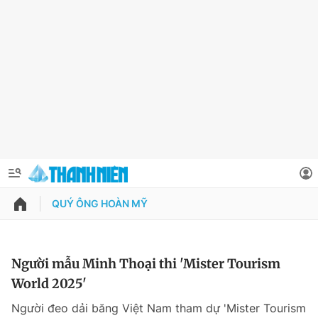
QUÝ ÔNG HOÀN MỸ
QUẢNG CÁO
ĐẶT BÁO
Thông tin tài khoản
Người mẫu Minh Thoại thi 'Mister Tourism
World 2025'
Đổi mật khẩu
Chuyên mục
Người đeo dải băng Việt Nam tham dự 'Mister Tourism
Tin đã lưu