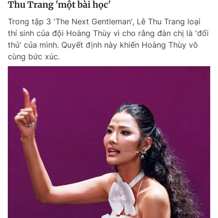
Thu Trang 'một bài học'
Giấy phép xuất bản số 110/GP - BTTTT cấp ngày 24.3.2020
© 2003-2026 Bản quyền thuộc về Báo Thanh Niên. Cấm sao chép
Trong tập 3 'The Next Gentleman', Lê Thu Trang loại
dưới mọi hình thức nếu không có sự chấp thuận bằng văn bản.
thí sinh của đội Hoàng Thùy vì cho rằng đàn chị là 'đối
Phát triển bởi ePi Technologies, JSC.
thủ' của mình. Quyết định này khiến Hoàng Thùy vô
cùng bức xúc.