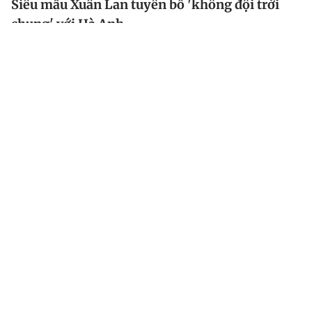
Siêu mẫu Xuân Lan tuyên bố 'không đội trời
chung' với Hà Anh
Teaser tập 2 của The Next Gentleman tiếp tục hé lộ
những kịch tính giữa Hà Anh và Xuân Lan. Thậm chí,
siêu mẫu 7X còn tuyên bố 'không đội trời chung' với
đàn em.