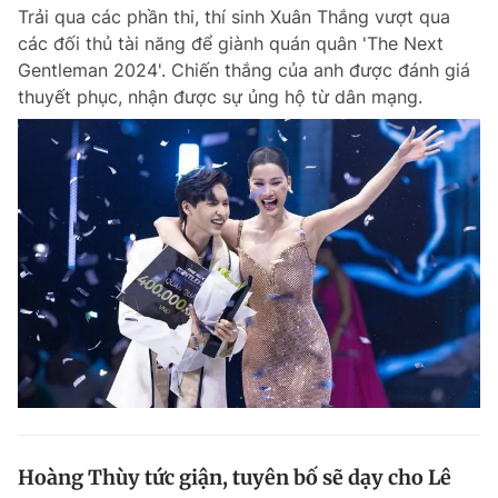
Trải qua các phần thi, thí sinh Xuân Thắng vượt qua
các đối thủ tài năng để giành quán quân 'The Next
Gentleman 2024'. Chiến thắng của anh được đánh giá
Đọc Thanh Niên trên điện thoại
thuyết phục, nhận được sự ủng hộ từ dân mạng.
Theo dõi báo trên
Hotline
Liên hệ quảng cáo
0906 645 777
0908 780 404
Đặt báo
Quảng cáo
RSS
Tòa soạn
Chính sách bảo m
Tổng biên tập: Nguyễn Ngọc Toàn
Phó tổng biên tập thường trực: Hải Thành
Phó tổng biên tập: Lâm Hiếu Dũng
Phó tổng biên tập: Trần Việt Hưng
Hoàng Thùy tức giận, tuyên bố sẽ dạy cho Lê
Tổng thư ký tòa soạn: Đức Trung