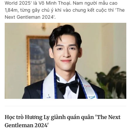
World 2025' là Võ Minh Thoại. Nam người mẫu cao
Chuyên mục khác
1,84m, từng gây chú ý khi vào chung kết cuộc thi 'The
Tin đã xem
Next Gentleman 2024'.
Chào ngày mới
Tin 24h
Đăng xuất
Tin thị trường
Tin 360
Video
Magazine
Sản phẩm khác
Tiện ích
Bạn cần biết
Thông tin tòa soạn
Liên hệ quảng cáo
Học trò Hương Ly giành quán quân 'The Next
Gentleman 2024'