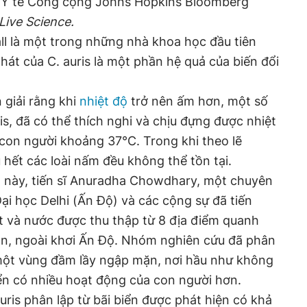
g Y tế Công cộng Johns Hopkins Bloomberg
Live Science.
all là một trong những nhà khoa học đầu tiên
hát của C. auris là một phần hệ quả của biến đổi
 giải rằng khi
nhiệt độ
trở nên ấm hơn, một số
ris, đã có thể thích nghi và chịu đựng được nhiệt
con người khoảng 37°C. Trong khi theo lẽ
 hết các loài nấm đều không thể tồn tại.
t này, tiến sĩ Anuradha Chowdhary, một chuyên
ại học Delhi (Ấn Độ) và các cộng sự đã tiến
t và nước được thu thập từ 8 địa điểm quanh
n, ngoài khơi Ấn Độ. Nhóm nghiên cứu đã phân
: một vùng đầm lầy ngập mặn, nơi hầu như không
ển có nhiều hoạt động của con người hơn.
ris phân lập từ bãi biển được phát hiện có khả