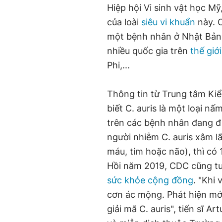
Hiệp hội Vi sinh vật học 
của loài
siêu vi khuẩn
này. C
một bệnh nhân ở Nhật Bản 
nhiều quốc gia trên
thế giới
Phi,...
Thông tin từ Trung tâm Ki
biết C. auris là một loại n
trên các bệnh nhân đang điề
người nhiễm C. auris xâm 
máu, tim hoặc não), thì có 
Hồi năm 2019, CDC cũng tuy
sức khỏe cộng đồng
. "Khi
cơn ác mộng. Phát hiện mớ
giải mã C. auris", tiến sĩ 