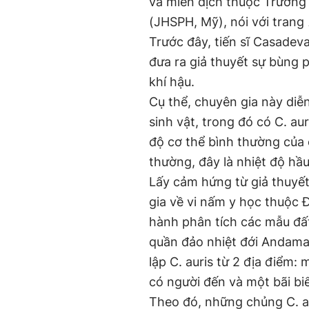
và miễn dịch thuộc Trườn
(JHSPH, Mỹ), nói với trang
Trước đây, tiến sĩ Casadev
đưa ra giả thuyết sự bùng p
khí hậu.
Cụ thể, chuyên gia này diễn
sinh vật, trong đó có C. au
độ cơ thể bình thường của 
thường, đây là nhiệt độ hầu
Lấy cảm hứng từ giả thuyế
gia về vi nấm y học thuộc Đ
hành phân tích các mẫu đấ
quần đảo nhiệt đới Andama
lập C. auris từ 2 địa điểm
có người đến và một bãi bi
Theo đó, những chủng C. au