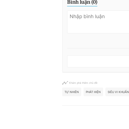
Bình luận (
0
)
Khám phá thêm chủ đề
TỰ NHIÊN
PHÁT HIỆN
SIÊU VI KHUẨ