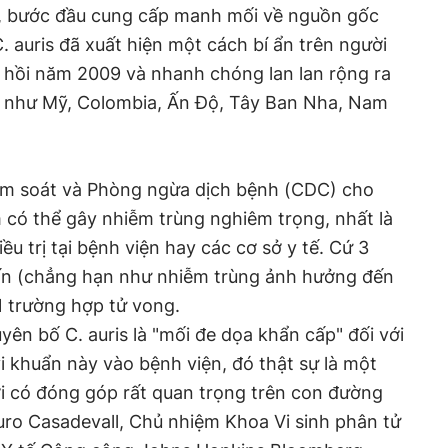
Mỹ, bước đầu cung cấp manh mối về nguồn gốc
. auris đã xuất hiện một cách bí ẩn trên người
hồi năm 2009 và nhanh chóng lan lan rộng ra
như Mỹ, Colombia, Ấn Độ, Tây Ban Nha, Nam
ểm soát và Phòng ngừa dịch bệnh (CDC) cho
ấm có thể gây nhiễm trùng nghiêm trọng, nhất là
u trị tại bệnh viện hay các cơ sở y tế. Cứ 3
lấn (chẳng hạn như nhiễm trùng ảnh hưởng đến
1 trường hợp tử vong.
ên bố C. auris là "mối đe dọa khẩn cấp" đối với
 vi khuẩn này vào bệnh viện, đó thật sự là một
i có đóng góp rất quan trọng trên con đường
Arturo Casadevall, Chủ nhiệm Khoa Vi sinh phân tử