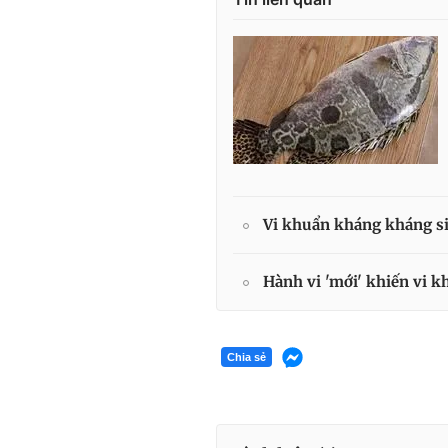
Vi khuẩn kháng kháng si
Hành vi 'mới' khiến vi k
Chia sẻ