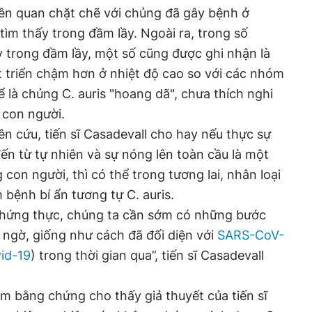
iên quan chặt chẽ với chủng đã gây bệnh ở
ìm thấy trong đầm lầy. Ngoài ra, trong số
 trong đầm lầy, một số cũng được ghi nhận là
 triển chậm hơn ở nhiệt độ cao so với các nhóm
 là chủng C. auris "hoang dã", chưa thích nghi
 con người.
ên cứu, tiến sĩ Casadevall cho hay nếu thực sự
ến từ tự nhiên và sự nóng lên toàn cầu là một
 con người, thì có thể trong tương lai, nhân loại
 bệnh bí ẩn tương tự C. auris.
chứng thực, chúng ta cần sớm có những bước
 ngờ, giống như cách đã đối diện với
SARS-CoV-
id-19
) trong thời gian qua”, tiến sĩ Casadevall
m bằng chứng cho thấy giả thuyết của tiến sĩ