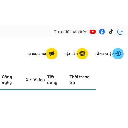
Theo dõi báo trên
QUẢNG CÁO
ĐẶT BÁO
ĐĂNG NHẬP
Công
Tiêu
Thời trang
Xe
Video
nghệ
dùng
trẻ