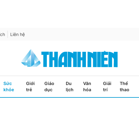
ích
Liên hệ
Sức
Giới
Giáo
Du
Văn
Giải
Thể
khỏe
trẻ
dục
lịch
hóa
trí
thao