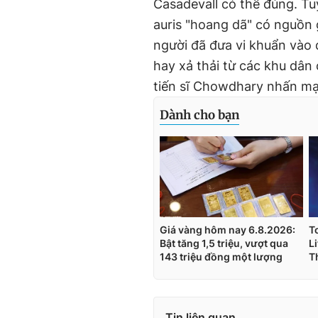
Casadevall có thể đúng. T
auris "hoang dã" có nguồn
người đã đưa vi khuẩn vào
hay xả thải từ các khu dân
tiến sĩ Chowdhary nhấn m
Tin liên quan