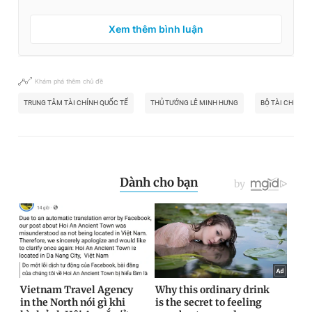
Xem thêm bình luận
Khám phá thêm chủ đề
TRUNG TÂM TÀI CHÍNH QUỐC TẾ
THỦ TƯỚNG LÊ MINH HƯNG
BỘ TÀI CHÍNH