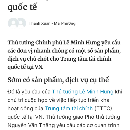
quốc tế
Chuyên mục khác
Tin đã xem
Chào ngày mới
Tin 24h
Thanh Xuân
-
Mai Phương
Đăng xuất
Tin thị trường
Tin 360
Thủ tướng Chính phủ Lê Minh Hưng yêu cầu
các đơn vị nhanh chóng có một số sản phẩm,
Video
Magazine
dịch vụ chủ chốt cho Trung tâm tài chính
quốc tế tại VN.
Sản phẩm khác
Sớm có sản phẩm, dịch vụ cụ thể
Tiện ích
Bạn cần biết
Đó là yêu cầu của
Thủ tướng Lê Minh Hưng
khi
chủ trì cuộc họp về việc tiếp tục triển khai
Thông tin tòa soạn
Liên hệ quảng cáo
hoạt động của
Trung tâm tài chính
(TTTC)
quốc tế tại VN. Thủ tướng giao Phó thủ tướng
Nguyễn Văn Thắng yêu cầu các cơ quan trình