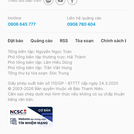
Theo dõi báo trên
Hotline
Liên hệ quảng cáo
0906 645 777
0908 780 404
Đặt báo
Quảng cáo
RSS
Tòa soạn
Chính sách bảo
Tổng biên tập: Nguyễn Ngọc Toàn
Phó tổng biên tập thường trực: Hải Thành
Phó tổng biên tập: Lâm Hiếu Dũng
Phó tổng biên tập: Trần Việt Hưng
Tổng thư ký tòa soạn: Đức Trung
Giấy phép xuất bản số 110/GP - BTTTT cấp ngày 24.3.2020
© 2003-2026 Bản quyền thuộc về Báo Thanh Niên.
Cấm sao chép dưới mọi hình thức nếu không có sự chấp thuận
bằng văn bản.