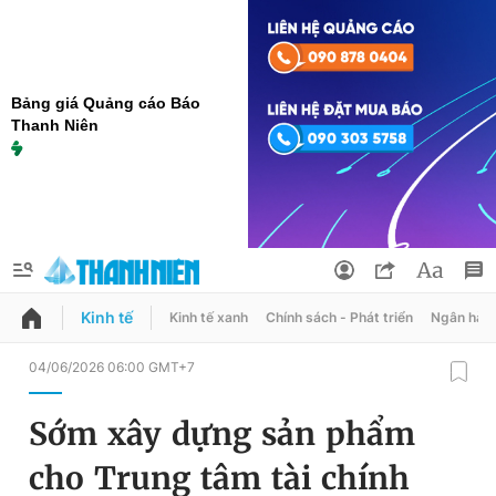
Bảng giá Quảng cáo Báo
Thanh Niên
Kinh tế
Kinh tế xanh
Chính sách - Phát triển
Ngân hàn
QUẢNG CÁO
ĐẶT BÁO
04/06/2026 06:00 GMT+7
Thông tin tài khoản
Sớm xây dựng sản phẩm
Đổi mật khẩu
Chuyên mục
cho Trung tâm tài chính
Tin đã lưu