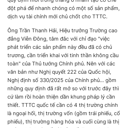
Giấy phép xuất bản số 110/GP - BTTTT cấp ngày 24.3.2020
đột phá để nhanh chóng có một số sản phẩm,
© 2003-2026 Bản quyền thuộc về Báo Thanh Niên. Cấm sao
dịch vụ tài chính mới chủ chốt cho TTTC.
chép dưới mọi hình thức nếu không có sự chấp thuận bằng văn
bản. Phát triển bởi ePi Technologies, JSC.
Ông Trần Thanh Hải, Hiệu trưởng Trường cao
đẳng Viễn Đông, tâm đắc với chỉ đạo "việc
phát triển các sản phẩm này đều đã có chủ
trương, cần triển khai với tinh thần không cầu
toàn" của Thủ tướng Chính phủ. Nên với các
văn bản như Nghị quyết 222 của Quốc hội,
Nghị định số 330/2025 của Chính phủ… gồm
những quy định đã rất mở so với trước đây thì
cứ làm rồi hoàn thiện dần khung pháp lý cần
thiết. TTTC quốc tế cần có 4 thị trường chính
là ngoại hối, thị trường vốn (gồm trái phiếu, cổ
phiếu), thị trường hàng hóa và cuối cùng là thị