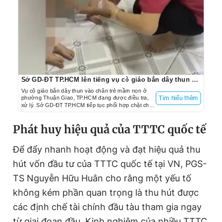
Sở GD-ĐT TP.HCM lên tiếng vụ cô giáo bắn dây thun vào chân trẻ
Vụ cô giáo bắn dây thun vào chân trẻ mầm non ở
phường Thuận Giao, TP.HCM đang được điều tra,
Tìm hiểu thêm
xử lý. Sở GD-ĐT TP.HCM tiếp tục phối hợp chặt chẽ,
theo dõi, chỉ đạo xử lý hành vi vi phạm.
Phát huy hiệu quả của TTTC quốc tế
Để đẩy nhanh hoạt động và đạt hiệu quả thu
hút vốn đầu tư của TTTC quốc tế tại VN, PGS-
TS Nguyễn Hữu Huân cho rằng một yếu tố
không kém phần quan trọng là thu hút được
các định chế tài chính đầu tàu tham gia ngay
từ giai đoạn đầu. Kinh nghiệm của nhiều TTTC