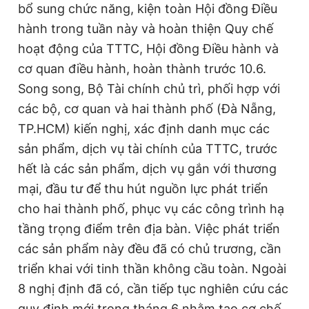
bổ sung chức năng, kiện toàn Hội đồng Điều
hành trong tuần này và hoàn thiện Quy chế
hoạt động của TTTC, Hội đồng Điều hành và
Đọc Thanh Niên trên điện thoại
cơ quan điều hành, hoàn thành trước 10.6.
Song song, Bộ Tài chính chủ trì, phối hợp với
các bộ, cơ quan và hai thành phố (Đà Nẵng,
TP.HCM) kiến nghị, xác định danh mục các
Theo dõi báo trên
sản phẩm, dịch vụ tài chính của TTTC, trước
hết là các sản phẩm, dịch vụ gắn với thương
Hotline
Liên hệ quảng cáo
0906 645 777
0908 780 404
mại, đầu tư để thu hút nguồn lực phát triển
cho hai thành phố, phục vụ các công trình hạ
Đặt báo
Quảng cáo
RSS
Tòa soạn
Chính sách bảo
tầng trọng điểm trên địa bàn. Việc phát triển
các sản phẩm này đều đã có chủ trương, cần
Tổng biên tập: Nguyễn Ngọc Toàn
Phó tổng biên tập thường trực: Hải Thành
triển khai với tinh thần không cầu toàn. Ngoài
Phó tổng biên tập: Lâm Hiếu Dũng
Phó tổng biên tập: Trần Việt Hưng
8 nghị định đã có, cần tiếp tục nghiên cứu các
Tổng thư ký tòa soạn: Đức Trung
quy định mới trong tháng 6 nhằm tạo cơ chế