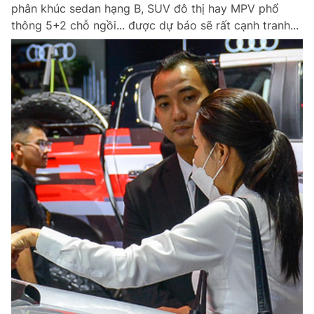
phân khúc sedan hạng B, SUV đô thị hay MPV phổ
thông 5+2 chỗ ngồi... được dự báo sẽ rất cạnh tranh...