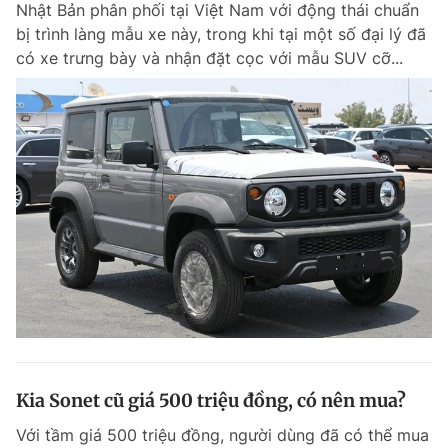
Nhật Bản phân phối tại Việt Nam với động thái chuẩn
Chuyên mục khác
bị trình làng mẫu xe này, trong khi tại một số đại lý đã
Tin đã xem
có xe trưng bày và nhận đặt cọc với mẫu SUV cỡ...
Chào ngày mới
Tin 24h
Đăng xuất
Tin thị trường
Tin 360
Video
Magazine
Sản phẩm khác
Tiện ích
Bạn cần biết
Thông tin tòa soạn
Liên hệ quảng cáo
Kia Sonet cũ giá 500 triệu đồng, có nên mua?
Với tầm giá 500 triệu đồng, người dùng đã có thể mua