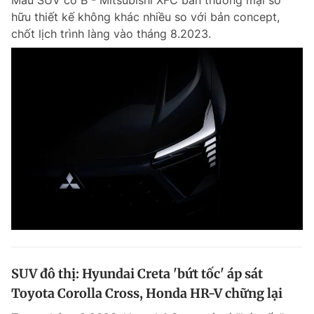
Mẫu SUV cỡ B - Mitsubishi XFC bản thương mại sở
hữu thiết kế không khác nhiều so với bản concept,
chốt lịch trình làng vào tháng 8.2023.
SUV đô thị: Hyundai Creta 'bứt tốc' áp sát
Toyota Corolla Cross, Honda HR-V chững lại