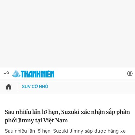
SUV CỠ NHỎ
QUẢNG CÁO
ĐẶT BÁO
Thông tin tài khoản
Sau nhiều lần lỡ hẹn, Suzuki xác nhận sắp phân
phối Jimny tại Việt Nam
Đổi mật khẩu
Chuyên mục
Sau nhiều lần lỡ hẹn, Suzuki Jimny sắp được hãng xe
Tin đã lưu