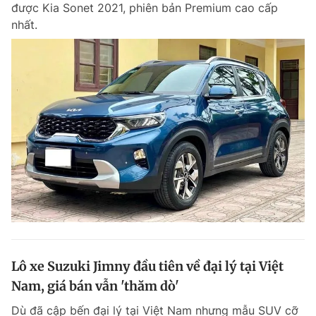
được Kia Sonet 2021, phiên bản Premium cao cấp
nhất.
Đọc Thanh Niên trên điện thoại
Theo dõi báo trên
Hotline
Liên hệ quảng cáo
0906 645 777
0908 780 404
Đặt báo
Quảng cáo
RSS
Tòa soạn
Chính sách bảo m
Tổng biên tập: Nguyễn Ngọc Toàn
Lô xe Suzuki Jimny đầu tiên về đại lý tại Việt
Phó tổng biên tập thường trực: Hải Thành
Phó tổng biên tập: Lâm Hiếu Dũng
Nam, giá bán vẫn 'thăm dò'
Phó tổng biên tập: Trần Việt Hưng
Tổng thư ký tòa soạn: Đức Trung
Dù đã cập bến đại lý tại Việt Nam nhưng mẫu SUV cỡ