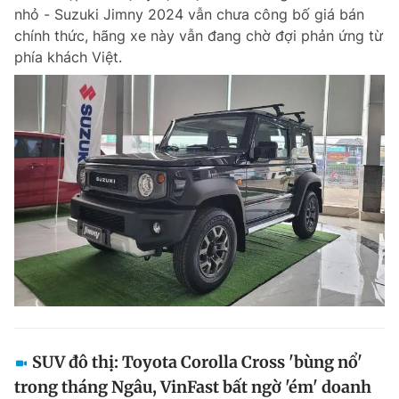
nhỏ - Suzuki Jimny 2024 vẫn chưa công bố giá bán
Giấy phép xuất bản số 110/GP - BTTTT cấp ngày 24.3.2020
© 2003-2026 Bản quyền thuộc về Báo Thanh Niên. Cấm sao chép
chính thức, hãng xe này vẫn đang chờ đợi phản ứng từ
dưới mọi hình thức nếu không có sự chấp thuận bằng văn bản.
phía khách Việt.
Phát triển bởi ePi Technologies, JSC.
SUV đô thị: Toyota Corolla Cross 'bùng nổ'
trong tháng Ngâu, VinFast bất ngờ 'ém' doanh