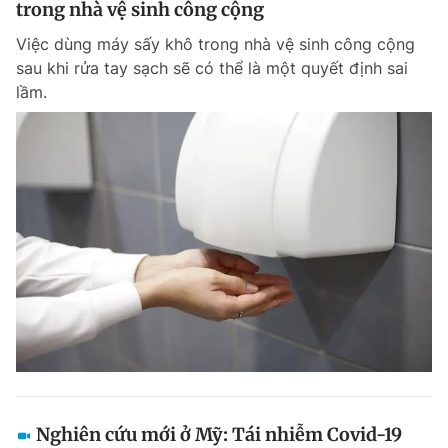
trong nhà vệ sinh công cộng
Giấy phép xuất bản số 110/GP - BTTTT cấp ngày 24.3.2020
© 2003-2026 Bản quyền thuộc về Báo Thanh Niên. Cấm sao chép
Việc dùng máy sấy khô trong nhà vệ sinh công cộng
dưới mọi hình thức nếu không có sự chấp thuận bằng văn bản.
sau khi rửa tay sạch sẽ có thể là một quyết định sai
Phát triển bởi ePi Technologies, JSC.
lầm.
Nghiên cứu mới ở Mỹ: Tái nhiễm Covid-19