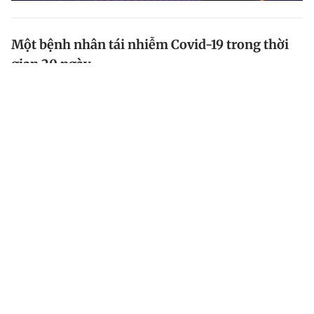
Một bệnh nhân tái nhiễm Covid-19 trong thời
gian 20 ngày
Các nhà khoa học vừa ghi nhân một ca tái nhiễm
Covid-19 trong thời gian ngắn kỷ lục. Bệnh nhân là
một nữ nhân viên y tế ở Tây Ban Nha. Khoảng cách
giữa 2 lần nhiễm Covid-19 chỉ là 20 ngày.