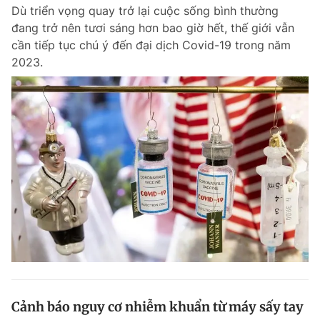
Dù triển vọng quay trở lại cuộc sống bình thường
đang trở nên tươi sáng hơn bao giờ hết, thế giới vẫn
cần tiếp tục chú ý đến đại dịch Covid-19 trong năm
Đọc Thanh Niên trên điện thoại
2023.
Theo dõi báo trên
Hotline
Liên hệ quảng cáo
0906 645 777
0908 780 404
Đặt báo
Quảng cáo
RSS
Tòa soạn
Chính sách bảo m
Tổng biên tập: Nguyễn Ngọc Toàn
Phó tổng biên tập thường trực: Hải Thành
Phó tổng biên tập: Lâm Hiếu Dũng
Phó tổng biên tập: Trần Việt Hưng
Cảnh báo nguy cơ nhiễm khuẩn từ máy sấy tay
Tổng thư ký tòa soạn: Đức Trung