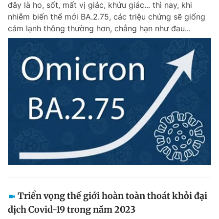
đây là ho, sốt, mất vị giác, khứu giác... thì nay, khi
Chuyên mục khác
nhiễm biến thể mới BA.2.75, các triệu chứng sẽ giống
Tin đã xem
cảm lạnh thông thường hơn, chẳng hạn như đau...
Chào ngày mới
Tin 24h
Đăng xuất
Tin thị trường
Tin 360
Video
Magazine
Sản phẩm khác
Tiện ích
Bạn cần biết
Thông tin tòa soạn
Liên hệ quảng cáo
Triển vọng thế giới hoàn toàn thoát khỏi đại
dịch Covid-19 trong năm 2023