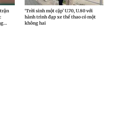
 trận
‘Trời sinh một cặp’ U.70, U.80 với
:
hành trình đạp xe thể thao có một
g...
không hai