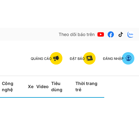
Theo dõi báo trên
QUẢNG CÁO
ĐẶT BÁO
ĐĂNG NHẬP
Công
Tiêu
Thời trang
Xe
Video
nghệ
dùng
trẻ