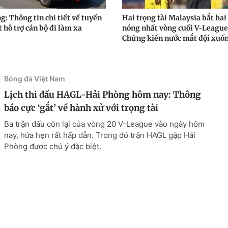
g: Thông tin chi tiết về tuyến
Hai trọng tài Malaysia bắt hai
 hỗ trợ cán bộ đi làm xa
nóng nhất vòng cuối V-League
Chứng kiến nước mắt đội xuốn
Bóng đá Việt Nam
Lịch thi đấu HAGL-Hải Phòng hôm nay: Thông
báo cực ‘gắt’ về hành xử với trọng tài
Ba trận đấu còn lại của vòng 20 V-League vào ngày hôm
nay, hứa hẹn rất hấp dẫn. Trong đó trận HAGL gặp Hải
Phòng được chú ý đặc biệt.