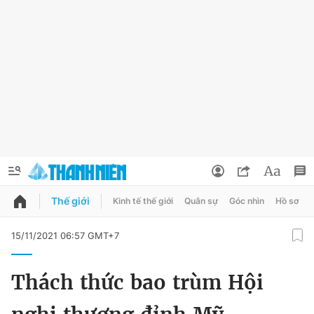
Thế giới
Kinh tế thế giới
Quân sự
Góc nhìn
Hồ sơ
QUẢNG CÁO
ĐẶT BÁO
15/11/2021 06:57 GMT+7
Thông tin tài khoản
Thách thức bao trùm Hội
Đổi mật khẩu
Chuyên mục
Tin đã lưu