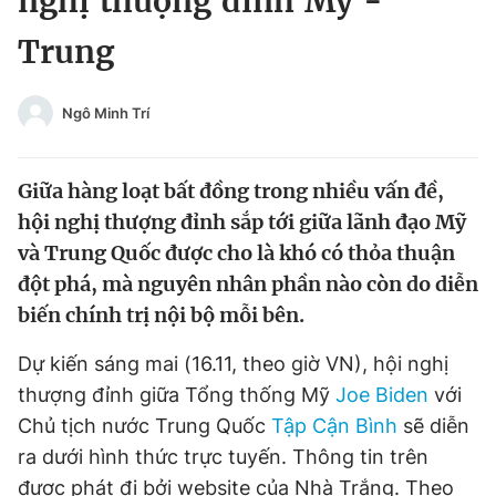
nghị thượng đỉnh Mỹ -
Chuyên mục khác
Trung
Tin đã xem
Chào ngày mới
Tin 24h
Đăng xuất
Ngô Minh Trí
Tin thị trường
Tin 360
Giữa hàng loạt bất đồng trong nhiều vấn đề,
Video
Magazine
hội nghị thượng đỉnh sắp tới giữa lãnh đạo Mỹ
và Trung Quốc được cho là khó có thỏa thuận
đột phá, mà nguyên nhân phần nào còn do diễn
Sản phẩm khác
biến chính trị nội bộ mỗi bên.
Tiện ích
Bạn cần biết
Dự kiến sáng mai (16.11, theo giờ VN), hội nghị
thượng đỉnh giữa Tổng thống Mỹ
Joe Biden
với
Thông tin tòa soạn
Liên hệ quảng cáo
Chủ tịch nước Trung Quốc
Tập Cận Bình
sẽ diễn
ra dưới hình thức trực tuyến. Thông tin trên
được phát đi bởi website của Nhà Trắng. Theo