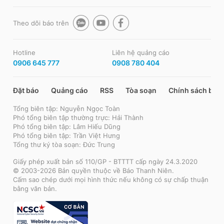
Theo dõi báo trên
Hotline
Liên hệ quảng cáo
0906 645 777
0908 780 404
Đặt báo
Quảng cáo
RSS
Tòa soạn
Chính sách bảo
Tổng biên tập: Nguyễn Ngọc Toàn
Phó tổng biên tập thường trực: Hải Thành
Phó tổng biên tập: Lâm Hiếu Dũng
Phó tổng biên tập: Trần Việt Hưng
Tổng thư ký tòa soạn: Đức Trung
Giấy phép xuất bản số 110/GP - BTTTT cấp ngày 24.3.2020
© 2003-2026 Bản quyền thuộc về Báo Thanh Niên.
Cấm sao chép dưới mọi hình thức nếu không có sự chấp thuận
bằng văn bản.