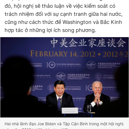
đó, hội nghị sẽ thảo luận về việc kiểm soát có
trách nhiệm đối với sự cạnh tranh giữa hai nước,
Đọc Thanh Niên trên điện thoại
cũng như cách thức để Washington và Bắc Kinh
hợp tác ở những lợi ích song phương.
Theo dõi báo trên
Hotline
Liên hệ quảng cáo
0906 645 777
0908 780 404
Đặt báo
Quảng cáo
RSS
Tòa soạn
Chính sách bảo
Tổng biên tập: Nguyễn Ngọc Toàn
Phó tổng biên tập thường trực: Hải Thành
Phó tổng biên tập: Lâm Hiếu Dũng
Phó tổng biên tập: Trần Việt Hưng
Hai nhà lãnh đạo Joe Biden và Tập Cận Bình trong một hội nghị
Tổng thư ký tòa soạn: Đức Trung