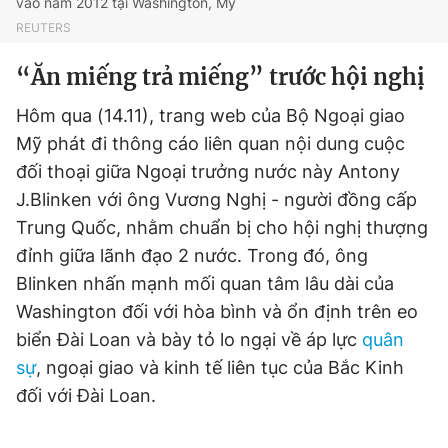
vào năm 2012 tại Washington, Mỹ
Giấy phép xuất bản số 110/GP - BTTTT cấp ngày 24.3.2020
REUTERS
© 2003-2026 Bản quyền thuộc về Báo Thanh Niên. Cấm sao
chép dưới mọi hình thức nếu không có sự chấp thuận bằng văn
“Ăn miếng trả miếng” trước hội nghị
bản. Phát triển bởi ePi Technologies, JSC.
Hôm qua (14.11), trang web của Bộ Ngoại giao
Mỹ phát đi thông cáo liên quan nội dung cuộc
đối thoại giữa Ngoại trưởng nước này Antony
J.Blinken với ông Vương Nghị - người đồng cấp
Trung Quốc, nhằm chuẩn bị cho hội nghị thượng
đỉnh giữa lãnh đạo 2 nước. Trong đó, ông
Blinken nhấn mạnh mối quan tâm lâu dài của
Washington đối với hòa bình và ổn định trên eo
biển Đài Loan và bày tỏ lo ngại về áp lực
quân
sự
, ngoại giao và kinh tế liên tục của Bắc Kinh
đối với Đài Loan.