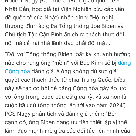
Robert Nagy (Đại học Cơ Đốc giáo quốc tế -
Nhật Bản, học giả tại Viện Nghiên cứu các vấn
đề quốc tế của Nhật) nhận định: “Hội nghị
thượng đỉnh ảo giữa Tổng thống Joe Biden và
Chủ tịch Tập Cận Bình ẩn chứa thách thức đối
nội mà cả hai nhà lãnh đạo phải đối mặt”.
“Đối với Tổng thống Biden, bất kỳ khuynh hướng
nào cho rằng ông “mềm” với Bắc Kinh sẽ bị
đảng
Cộng hòa
đánh giá là ông không đủ sức giải
quyết các thách thức từ phía Trung Quốc. Điều
này sẽ tạo cơ hội để đảng Cộng hòa gây áp lực
với ông trong cuộc bầu cử giữa kỳ, và xa hơn là
cuộc bầu cử tổng thống lần tới vào năm 2024”,
PGS Nagy phân tích và đánh giá thêm: “Bên
cạnh đó, ông Biden đang ưu tiên thiết lập vị thế
lãnh đạo mạnh mẽ giữa các đối tác liên minh của