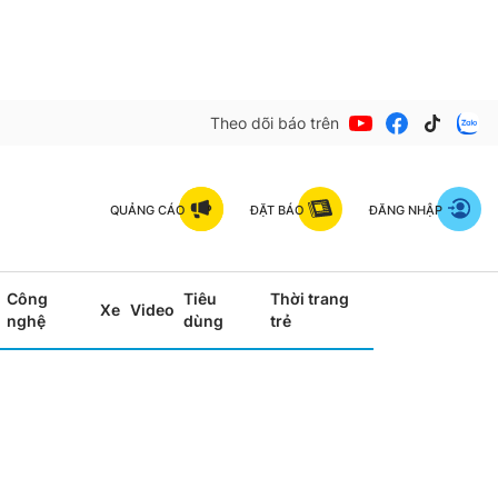
Theo dõi báo trên
QUẢNG CÁO
ĐẶT BÁO
ĐĂNG NHẬP
Công
Tiêu
Thời trang
Xe
Video
nghệ
dùng
trẻ