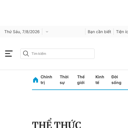
Thứ Sáu, 7/8/2026
Bạn cần biết
Tiện í
Chính
Thời
Thế
Kinh
Đời
trị
sự
giới
tế
sống
THỂ THỨC