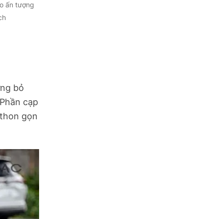
ạo ấn tượng
ch
ừng bỏ
 Phần cạp
 thon gọn