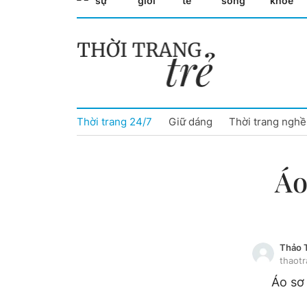
sự
giới
tế
sống
khỏe
Cà Mau
Cần Thơ
Điện Biên
Thời trang 24/7
Giữ dáng
Thời trang nghề
Đà Nẵng
Đắk Lắk
Áo
Đồng Nai
Đồng Tháp
Thảo 
Gia Lai
thaot
Áo sơ
Hà Nội