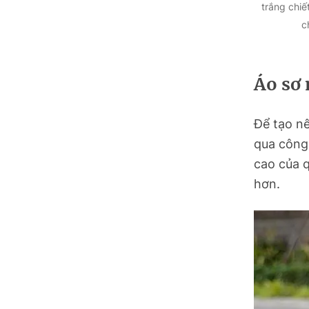
trắng chiế
c
Áo sơ 
Để tạo n
qua công
cao của q
hơn.