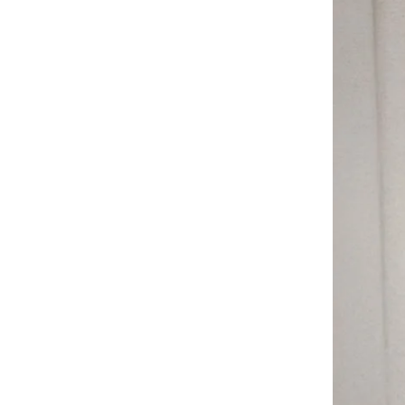
Ninh Bình
Phú Thọ
Quảng Ngãi
Quảng Ninh
Quảng Trị
Sơn La
Thanh Hóa
Thái Nguyên
Thừa Thiên Huế