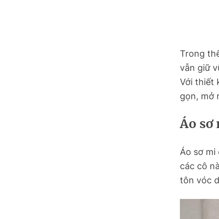
Hồ Chí Minh
Hà Tĩnh
Hưng Yên
Trong thế
vẫn giữ v
Hải Phòng
Với thiết
gọn, mở r
Khánh Hòa
Áo sơ 
Lai Châu
Lào Cai
Áo sơ mi 
các cô nà
Lâm Đồng
tôn vóc d
Lạng Sơn
Nghệ An