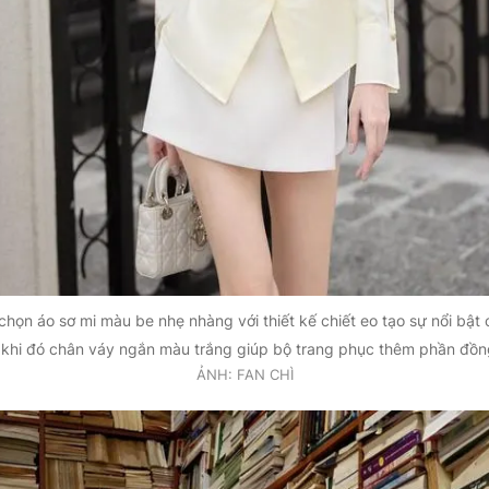
chọn áo sơ mi màu be nhẹ nhàng với thiết kế chiết eo tạo sự nổi bật
 khi đó chân váy ngắn màu trắng giúp bộ trang phục thêm phần đồn
ẢNH: FAN CHÌ