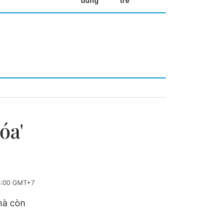
dùng
trẻ
óa'
4:00 GMT+7
mà còn