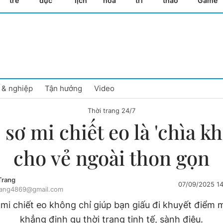
trẻ
dục
lịch
hóa
trí
thao
Game
 & nghiệp
Tận hưởng
Video
Thời trang 24/7
 sơ mi chiết eo là 'chìa kh
cho vẻ ngoài thon gọn
Trang
07/09/2025 1
rang4869@gmail.com
 mi chiết eo không chỉ giúp bạn giấu đi khuyết điểm 
khẳng định gu thời trang tinh tế, sành điệu.