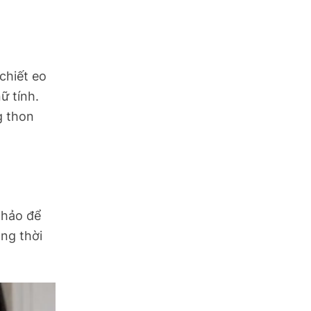
chiết eo
ữ tính.
g thon
 hảo để
ng thời