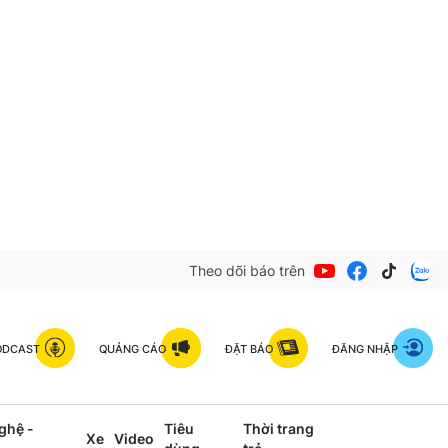
Theo dõi báo trên
ODCAST
QUẢNG CÁO
ĐẶT BÁO
ĐĂNG NHẬP
ghệ -
Tiêu
Thời trang
Xe
Video