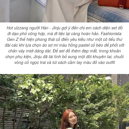
Hot ulzzang người Hàn - Jinju gợi ý đến chị em cách diện set đồ
đi dạo phố cũng hợp, mà đi tiệc lại càng hoàn hảo. Fashionista
Gen Z thể hiện phong thái cổ điển yêu kiều như một cô tiểu thư
đài các khi lựa chọn áo sơ mi màu hồng pastel cổ bèo để phối với
chân váy midi dáng dài. Để set đồ thêm đẹp mắt, trong khoản
chọn phụ kiện, Jinju đã tài tình bổ sung một đôi khuyên tai, chuỗi
vòng cổ ngọc trai và túi xách cầm tay màu đỏ vào outfit