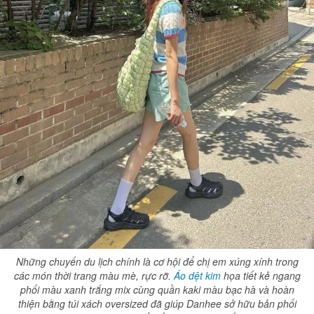
Những chuyến du lịch chính là cơ hội để chị em xúng xính trong
các món thời trang màu mè, rực rỡ.
Áo dệt kim
họa tiết kẻ ngang
phối màu xanh trắng mix cùng quần kaki màu bạc hà và hoàn
thiện bằng túi xách oversized đã giúp Danhee sở hữu bản phối