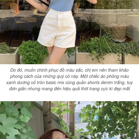
Do đó, muốn chinh phục đồ màu sắc, chị em nên tham khảo
phong cách của những quý cô này. Một chiếc áo phông màu
xanh dương cổ tròn basic mix cùng quần shorts denim trắng, tuy
đơn giản nhưng mang đến hiệu quả thời trang cực kì đẹp mắt