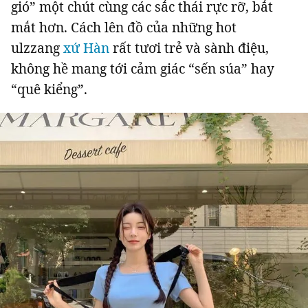
gió” một chút cùng các sắc thái rực rỡ, bắt
mắt hơn. Cách lên đồ của những hot
ulzzang
xứ Hàn
rất tươi trẻ và sành điệu,
không hề mang tới cảm giác “sến súa” hay
“quê kiểng”.