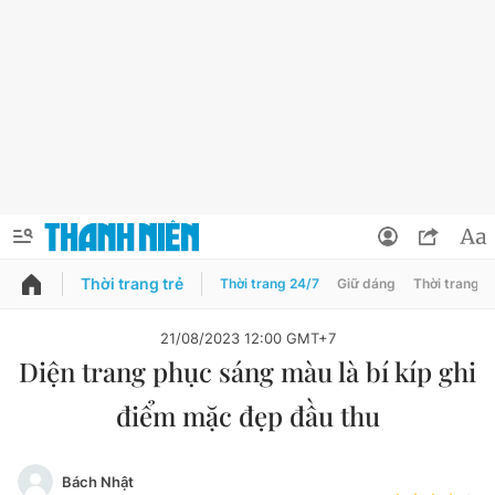
Thời trang trẻ
Thời trang 24/7
Giữ dáng
Thời trang n
PODCAST
QUẢNG CÁO
ĐẶT BÁO
21/08/2023 12:00 GMT+7
Diện trang phục sáng màu là bí kíp ghi
Thông tin tài khoản
điểm mặc đẹp đầu thu
Đổi mật khẩu
Chuyên mục
Tin đã lưu
Đánh giá tác giả
Bách Nhật
Chuyên mục khác