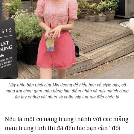
Giấy phép xuất bản số 110/GP - BTTTT cấp ngày 24.3.2020
© 2003-2026 Bản quyền thuộc về Báo Thanh Niên. Cấm sao chép
dưới mọi hình thức nếu không có sự chấp thuận bằng văn bản.
Phát triển bởi ePi Technologies, JSC.
Hãy nhìn bản phối của Min Jeong để hiểu hơn về style này, cô
nàng lựa chọn gam màu hồng làm điểm nhấn và mix match cùng
áo tay phồng vải nhún và chân váy tua rua đắp chéo tà
Nếu là một cô nàng trung thành với các mảng
màu trung tính thì đã đến lúc bạn cần “đổi