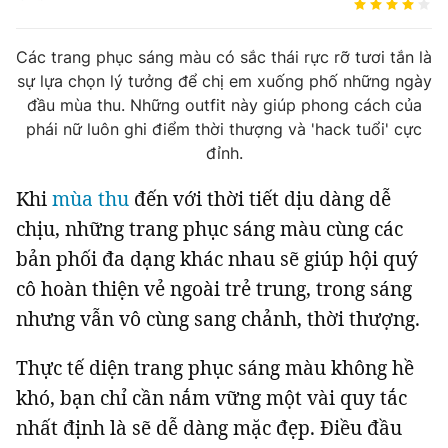
Tin đã xem
Chào ngày mới
Tin 24h
Các trang phục sáng màu có sắc thái rực rỡ tươi tắn là
Đăng xuất
sự lựa chọn lý tưởng để chị em xuống phố những ngày
Tin thị trường
Tin 360
đầu mùa thu. Những outfit này giúp phong cách của
phái nữ luôn ghi điểm thời thượng và 'hack tuổi' cực
đỉnh.
Video
Podcasts
Khi
mùa thu
đến với thời tiết dịu dàng dễ
Magazine
chịu, những trang phục sáng màu cùng các
bản phối đa dạng khác nhau sẽ giúp hội quý
cô hoàn thiện vẻ ngoài trẻ trung, trong sáng
Sản phẩm khác
nhưng vẫn vô cùng sang chảnh, thời thượng.
Tiện ích
Bạn cần biết
Thực tế diện trang phục sáng màu không hề
khó, bạn chỉ cần nắm vững một vài quy tắc
Thông tin tòa soạn
Liên hệ quảng cáo
nhất định là sẽ dễ dàng mặc đẹp. Điều đầu