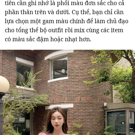
tiên cần ghi nhớ là phối màu đơn sắc cho cả
phần thân trên và dưới. Cụ thể, bạn chỉ cần
lựa chọn một gam màu chính để làm chủ đạo
cho tổng thể bộ outfit rồi mix cùng các item
Đọc Thanh Niên trên điện thoại
có màu sắc đậm hoặc nhạt hơn.
Theo dõi báo trên
Hotline
Liên hệ quảng cáo
0906 645 777
0908 780 404
Đặt báo
Quảng cáo
RSS
Tòa soạn
Chính sách bảo m
Tổng biên tập: Nguyễn Ngọc Toàn
Phó tổng biên tập: Hải Thành
Ủy viên Ban biên tập - Tổng Thư ký tòa soạn: Trần Việt Hưng