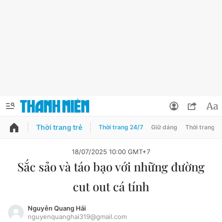
Thời trang trẻ
Thời trang 24/7
Giữ dáng
Thời trang n
PODCAST
QUẢNG CÁO
ĐẶT BÁO
18/07/2025 10:00 GMT+7
Sắc sảo và táo bạo với những đường
Thông tin tài khoản
cut out cá tính
Đổi mật khẩu
Chuyên mục
Tin đã lưu
Nguyễn Quang Hải
nguyenquanghai319@gmail.com
Chuyên mục khác