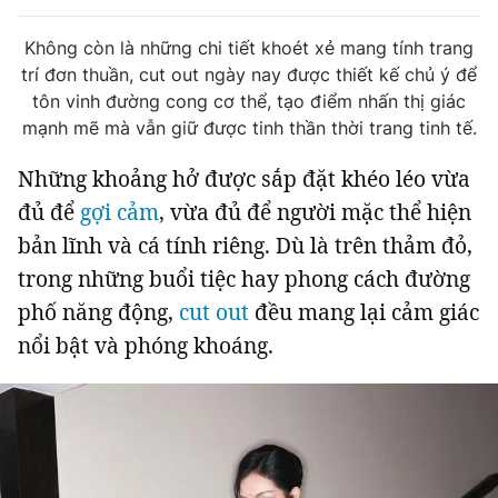
Tin đã xem
Chào ngày mới
Tin 24h
Không còn là những chi tiết khoét xẻ mang tính trang
trí đơn thuần, cut out ngày nay được thiết kế chủ ý để
Đăng xuất
tôn vinh đường cong cơ thể, tạo điểm nhấn thị giác
Tin thị trường
Tin 360
mạnh mẽ mà vẫn giữ được tinh thần thời trang tinh tế.
Những khoảng hở được sắp đặt khéo léo vừa
Video
Podcasts
đủ để
gợi cảm
, vừa đủ để người mặc thể hiện
bản lĩnh và cá tính riêng. Dù là trên thảm đỏ,
Magazine
trong những buổi tiệc hay phong cách đường
phố năng động,
cut out
đều mang lại cảm giác
Sản phẩm khác
nổi bật và phóng khoáng.
Tiện ích
Bạn cần biết
Thông tin tòa soạn
Liên hệ quảng cáo