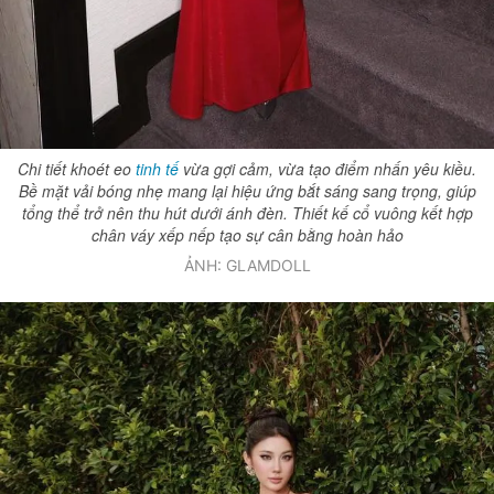
Giấy phép xuất bản số 110/GP - BTTTT cấp ngày 24.3.2020
© 2003-2026 Bản quyền thuộc về Báo Thanh Niên. Cấm sao chép
dưới mọi hình thức nếu không có sự chấp thuận bằng văn bản.
Phát triển bởi ePi Technologies, JSC.
Chi tiết khoét eo
tinh tế
vừa gợi cảm, vừa tạo điểm nhấn yêu kiều.
Bề mặt vải bóng nhẹ mang lại hiệu ứng bắt sáng sang trọng, giúp
tổng thể trở nên thu hút dưới ánh đèn. Thiết kế cổ vuông kết hợp
chân váy xếp nếp tạo sự cân bằng hoàn hảo
ẢNH: GLAMDOLL