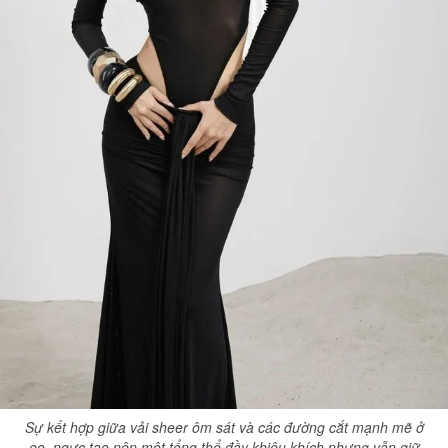
Sự kết hợp giữa vải sheer ôm sát và các đường cắt mạnh mẽ ở
eo, ngực tạo nên một tổng thể đầy khiêu khích nhưng vẫn giữ