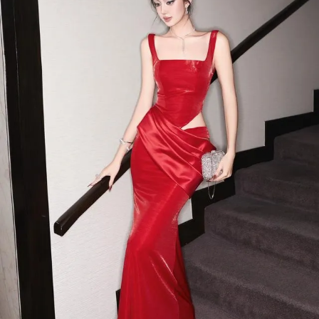
Đọc Thanh Niên trên điện thoại
Theo dõi báo trên
Hotline
Liên hệ quảng cáo
0906 645 777
0908 780 404
Đặt báo
Quảng cáo
RSS
Tòa soạn
Chính sách bảo m
Tổng biên tập: Nguyễn Ngọc Toàn
Phó tổng biên tập: Hải Thành
Ủy viên Ban biên tập - Tổng Thư ký tòa soạn: Trần Việt Hưng