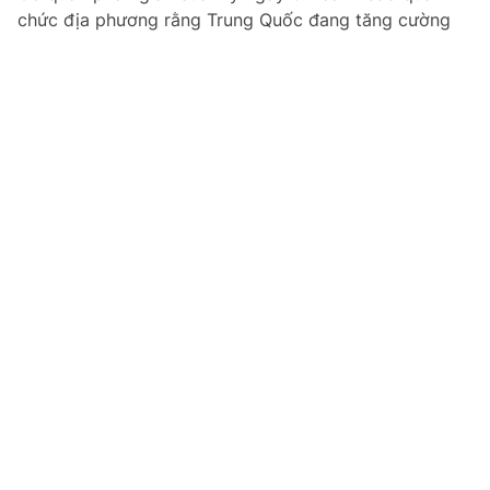
chức địa phương rằng Trung Quốc đang tăng cường
các hoạt động gây ảnh hưởng nhằm lôi kéo tiểu bang
thúc ép chính phủ liên bang theo đuổi chính sách...
Nước Mỹ sôi sục sau phán quyết về quyền phá
thai