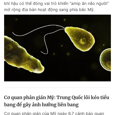
khí hậu có thể đóng vai trò khiến “amip ăn não người”
mở rộng địa bàn hoạt động sang phía bắc Mỹ.
Cơ quan phản gián Mỹ: Trung Quốc lôi kéo tiểu
bang để gây ảnh hưởng liên bang
Cơ quan phản gián của Mỹ ngày 6.7 cảnh báo quan