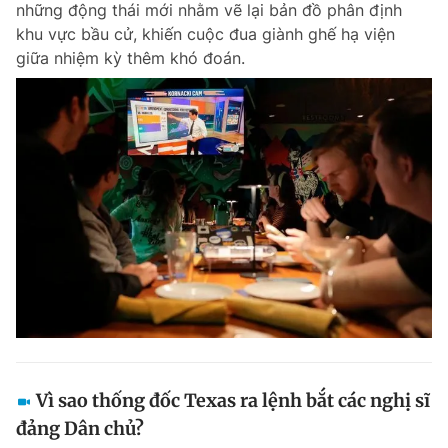
những động thái mới nhằm vẽ lại bản đồ phân định
Chuyên mục khác
khu vực bầu cử, khiến cuộc đua giành ghế hạ viện
Tin đã xem
giữa nhiệm kỳ thêm khó đoán.
Chào ngày mới
Tin 24h
Đăng xuất
Tin thị trường
Tin 360
Video
Magazine
Sản phẩm khác
Tiện ích
Bạn cần biết
Thông tin tòa soạn
Liên hệ quảng cáo
Vì sao thống đốc Texas ra lệnh bắt các nghị sĩ
đảng Dân chủ?