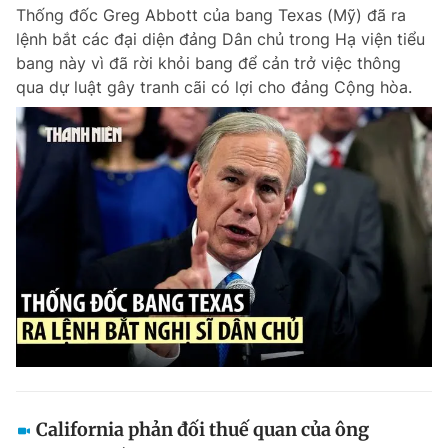
Thống đốc Greg Abbott của bang Texas (Mỹ) đã ra
lệnh bắt các đại diện đảng Dân chủ trong Hạ viện tiểu
bang này vì đã rời khỏi bang để cản trở việc thông
Đọc Thanh Niên trên điện thoại
qua dự luật gây tranh cãi có lợi cho đảng Cộng hòa.
Theo dõi báo trên
Hotline
Liên hệ quảng cáo
0906 645 777
0908 780 404
Đặt báo
Quảng cáo
RSS
Tòa soạn
Chính sách bảo m
Tổng biên tập: Nguyễn Ngọc Toàn
Phó tổng biên tập thường trực: Hải Thành
Phó tổng biên tập: Lâm Hiếu Dũng
Phó tổng biên tập: Trần Việt Hưng
California phản đối thuế quan của ông
Tổng thư ký tòa soạn: Đức Trung