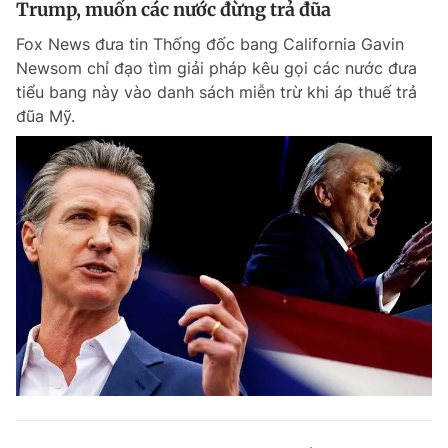
Trump, muốn các nước đừng trả đũa
Giấy phép xuất bản số 110/GP - BTTTT cấp ngày 24.3.2020
© 2003-2026 Bản quyền thuộc về Báo Thanh Niên. Cấm sao chép
Fox News đưa tin Thống đốc bang California Gavin
dưới mọi hình thức nếu không có sự chấp thuận bằng văn bản.
Newsom chỉ đạo tìm giải pháp kêu gọi các nước đưa
Phát triển bởi ePi Technologies, JSC.
tiểu bang này vào danh sách miễn trừ khi áp thuế trả
đũa Mỹ.