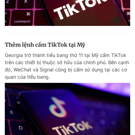
Thêm lệnh cấm TikTok tại Mỹ
Georgia trở thành tiểu bang thứ 11 tại Mỹ cấm TikTok
trên các thiết bị thuộc sở hữu của chính phủ. Bên cạnh
đó, WeChat và Signal cũng bị cấm sử dụng tại các cơ
quan của tiểu bang.