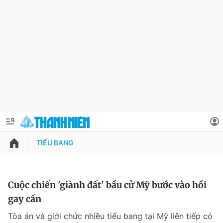
TIỂU BANG
QUẢNG CÁO
ĐẶT BÁO
Thông tin tài khoản
Cuộc chiến 'giành đất' bầu cử Mỹ bước vào hồi
gay cấn
Đổi mật khẩu
Chuyên mục
Tòa án và giới chức nhiều tiểu bang tại Mỹ liên tiếp có
Tin đã lưu